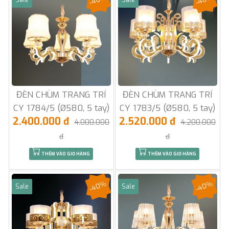
ĐÈN CHÙM TRANG TRÍ
ĐÈN CHÙM TRANG TRÍ
CY 1784/5 (Ø580, 5 tay)
CY 1783/5 (Ø580, 5 tay)
2.400.000 đ
2.520.000 đ
4.000.000
4.200.000
đ
đ
THÊM VÀO GIỎ HÀNG
THÊM VÀO GIỎ HÀNG
-40%
-40%
Sale
Sale