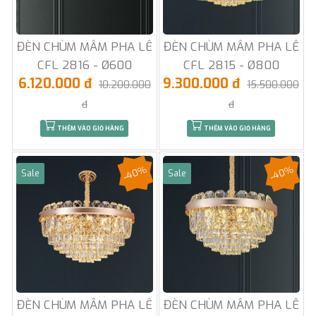
ĐÈN CHÙM MÂM PHA LÊ
ĐÈN CHÙM MÂM PHA LÊ
CFL 2816 - Ø600
CFL 2815 - Ø800
6.120.000 đ
9.300.000 đ
10.200.000
15.500.000
đ
đ
THÊM VÀO GIỎ HÀNG
THÊM VÀO GIỎ HÀNG
-40%
-40%
Sale
Sale
ĐÈN CHÙM MÂM PHA LÊ
ĐÈN CHÙM MÂM PHA LÊ