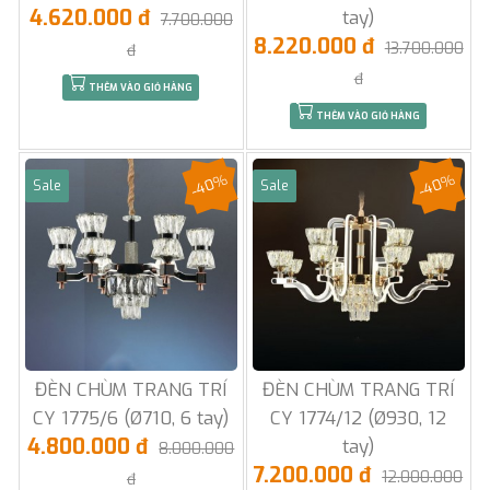
4.620.000 đ
tay)
7.700.000
8.220.000 đ
13.700.000
đ
đ
THÊM VÀO GIỎ HÀNG
THÊM VÀO GIỎ HÀNG
-40%
-40%
Sale
Sale
ĐÈN CHÙM TRANG TRÍ
ĐÈN CHÙM TRANG TRÍ
CY 1775/6 (Ø710, 6 tay)
CY 1774/12 (Ø930, 12
4.800.000 đ
tay)
8.000.000
7.200.000 đ
12.000.000
đ