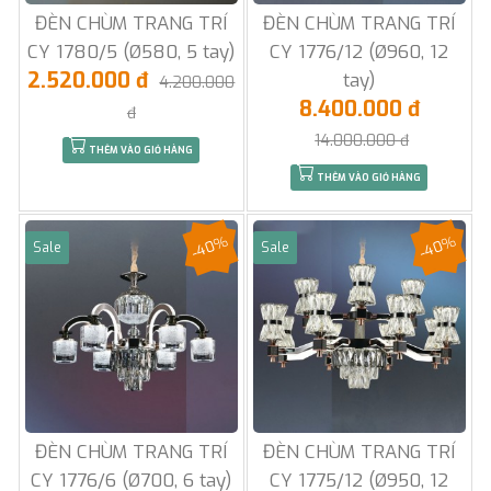
ĐÈN CHÙM TRANG TRÍ
ĐÈN CHÙM TRANG TRÍ
CY 1780/5 (Ø580, 5 tay)
CY 1776/12 (Ø960, 12
2.520.000 đ
tay)
4.200.000
8.400.000 đ
đ
14.000.000 đ
THÊM VÀO GIỎ HÀNG
THÊM VÀO GIỎ HÀNG
-40%
-40%
Sale
Sale
ĐÈN CHÙM TRANG TRÍ
ĐÈN CHÙM TRANG TRÍ
CY 1776/6 (Ø700, 6 tay)
CY 1775/12 (Ø950, 12