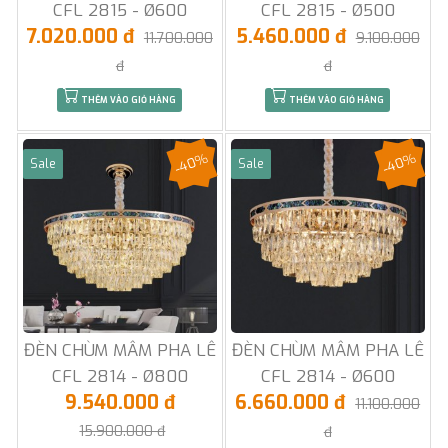
CFL 2815 - Ø600
CFL 2815 - Ø500
7.020.000 đ
5.460.000 đ
11.700.000
9.100.000
đ
đ
THÊM VÀO GIỎ HÀNG
THÊM VÀO GIỎ HÀNG
-40%
-40%
Sale
Sale
ĐÈN CHÙM MÂM PHA LÊ
ĐÈN CHÙM MÂM PHA LÊ
CFL 2814 - Ø800
CFL 2814 - Ø600
9.540.000 đ
6.660.000 đ
11.100.000
15.900.000 đ
đ