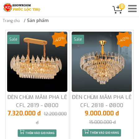
0
Sản phẩm
Trang chủ
-40%
-40%
Sale
Sale
ĐÈN CHÙM MÂM PHA LÊ
ĐÈN CHÙM MÂM PHA LÊ
CFL 2819 - Ø800
CFL 2818 - Ø800
7.320.000 đ
9.000.000 đ
12.200.000
15.000.000 đ
đ
THÊM VÀO GIỎ HÀNG
THÊM VÀO GIỎ HÀNG