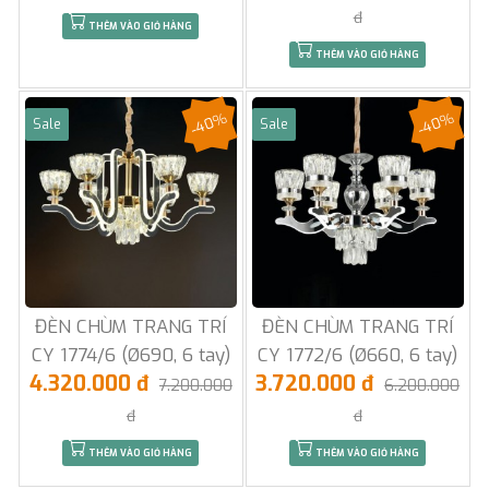
đ
THÊM VÀO GIỎ HÀNG
THÊM VÀO GIỎ HÀNG
-40%
-40%
Sale
Sale
ĐÈN CHÙM TRANG TRÍ
ĐÈN CHÙM TRANG TRÍ
CY 1774/6 (Ø690, 6 tay)
CY 1772/6 (Ø660, 6 tay)
4.320.000 đ
3.720.000 đ
7.200.000
6.200.000
đ
đ
THÊM VÀO GIỎ HÀNG
THÊM VÀO GIỎ HÀNG