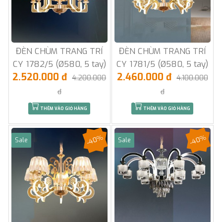
ĐÈN CHÙM TRANG TRÍ
ĐÈN CHÙM TRANG TRÍ
CY 1782/5 (Ø580, 5 tay)
CY 1781/5 (Ø580, 5 tay)
2.520.000 đ
2.460.000 đ
4.200.000
4.100.000
đ
đ
THÊM VÀO GIỎ HÀNG
THÊM VÀO GIỎ HÀNG
-40%
-40%
Sale
Sale