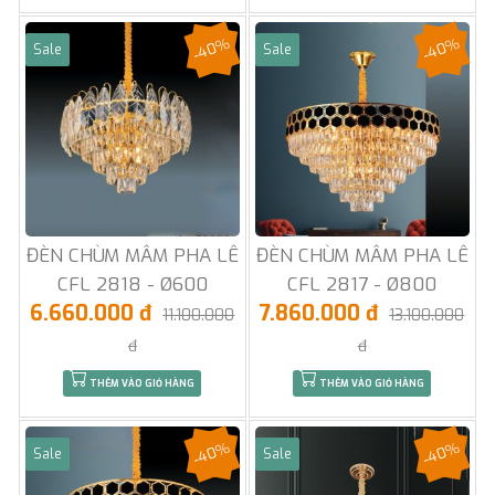
-40%
-40%
Sale
Sale
ĐÈN CHÙM MÂM PHA LÊ
ĐÈN CHÙM MÂM PHA LÊ
CFL 2818 - Ø600
CFL 2817 - Ø800
6.660.000 đ
7.860.000 đ
11.100.000
13.100.000
đ
đ
THÊM VÀO GIỎ HÀNG
THÊM VÀO GIỎ HÀNG
-40%
-40%
Sale
Sale