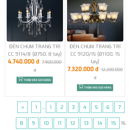
ĐÈN CHÙM TRANG TRÍ
ĐÈN CHÙM TRANG TRÍ
CC 9114/8 (Ø750, 8 tay)
CC 9120/15 (Ø1100, 15
4.740.000 đ
tay)
7.900.000
7.320.000 đ
12.200.000
đ
đ
THÊM VÀO GIỎ HÀNG
THÊM VÀO GIỎ HÀNG
«
1
...
1
2
3
4
5
6
7
8
9
10
11
12
13
14
15
16