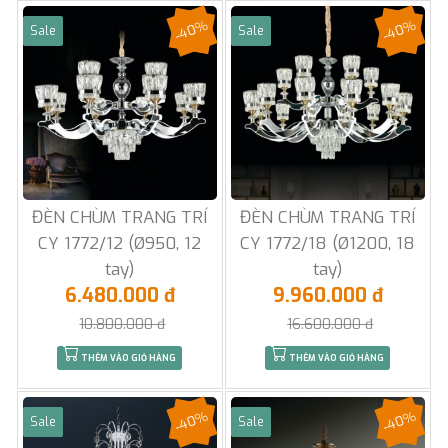
-40%
-40%
Sale
Sale
ĐÈN CHÙM TRANG TRÍ
ĐÈN CHÙM TRANG TRÍ
CY 1772/12 (Ø950, 12
CY 1772/18 (Ø1200, 18
tay)
tay)
6.480.000 đ
9.960.000 đ
10.800.000 đ
16.600.000 đ
THÊM VÀO GIỎ HÀNG
THÊM VÀO GIỎ HÀNG
-40%
-40%
Sale
Sale