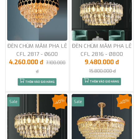
ĐÈN CHÙM MÂM PHA LÊ
ĐÈN CHÙM MÂM PHA LÊ
CFL 2817 - Ø600
CFL 2816 - Ø800
4.260.000 đ
9.480.000 đ
7.100.000
15.800.000 đ
đ
THÊM VÀO GIỎ HÀNG
THÊM VÀO GIỎ HÀNG
-40%
-40%
Sale
Sale