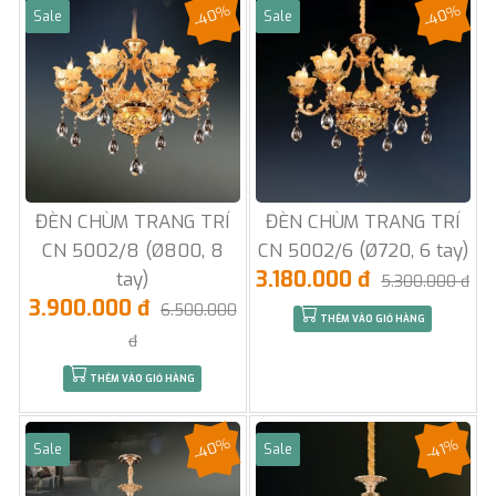
-40%
-40%
Sale
Sale
ĐÈN CHÙM TRANG TRÍ
ĐÈN CHÙM TRANG TRÍ
CN 5002/8 (Ø800, 8
CN 5002/6 (Ø720, 6 tay)
3.180.000 đ
tay)
5.300.000 đ
3.900.000 đ
6.500.000
THÊM VÀO GIỎ HÀNG
đ
THÊM VÀO GIỎ HÀNG
-40%
-41%
Sale
Sale