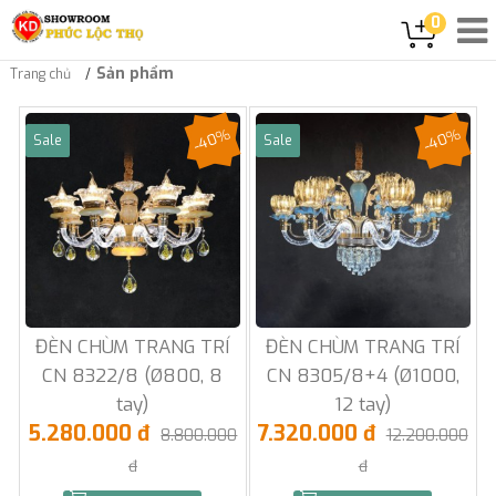
0
Sản phẩm
Trang chủ
-40%
-40%
Sale
Sale
ĐÈN CHÙM TRANG TRÍ
ĐÈN CHÙM TRANG TRÍ
CN 8322/8 (Ø800, 8
CN 8305/8+4 (Ø1000,
tay)
12 tay)
5.280.000 đ
7.320.000 đ
8.800.000
12.200.000
đ
đ