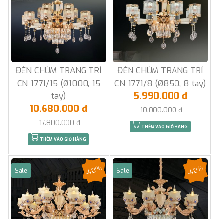
ĐÈN CHÙM TRANG TRÍ
ĐÈN CHÙM TRANG TRÍ
CN 1771/15 (Ø1000, 15
CN 1771/8 (Ø850, 8 tay)
5.990.000 đ
tay)
10.680.000 đ
10.000.000 đ
17.800.000 đ
THÊM VÀO GIỎ HÀNG
THÊM VÀO GIỎ HÀNG
-40%
-40%
Sale
Sale