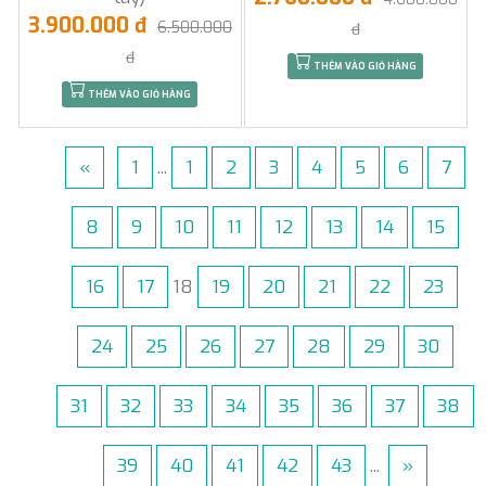
3.900.000 đ
6.500.000
đ
đ
THÊM VÀO GIỎ HÀNG
THÊM VÀO GIỎ HÀNG
«
1
...
1
2
3
4
5
6
7
8
9
10
11
12
13
14
15
16
17
18
19
20
21
22
23
24
25
26
27
28
29
30
31
32
33
34
35
36
37
38
39
40
41
42
43
...
»