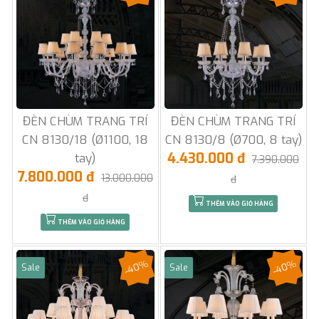
ĐÈN CHÙM TRANG TRÍ
ĐÈN CHÙM TRANG TRÍ
CN 8130/18 (Ø1100, 18
CN 8130/8 (Ø700, 8 tay)
4.430.000 đ
tay)
7.390.000
7.800.000 đ
13.000.000
đ
đ
THÊM VÀO GIỎ HÀNG
THÊM VÀO GIỎ HÀNG
-40%
-40%
Sale
Sale