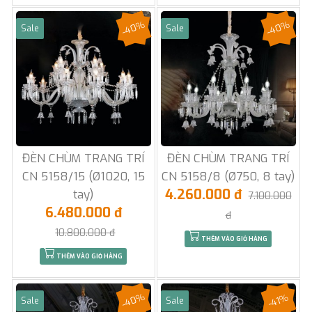
-40%
-40%
Sale
Sale
ĐÈN CHÙM TRANG TRÍ
ĐÈN CHÙM TRANG TRÍ
CN 5158/15 (Ø1020, 15
CN 5158/8 (Ø750, 8 tay)
4.260.000 đ
tay)
7.100.000
6.480.000 đ
đ
10.800.000 đ
THÊM VÀO GIỎ HÀNG
THÊM VÀO GIỎ HÀNG
-40%
-41%
Sale
Sale