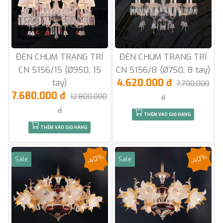
ĐÈN CHÙM TRANG TRÍ
ĐÈN CHÙM TRANG TRÍ
CN 5156/15 (Ø950, 15
CN 5156/8 (Ø750, 8 tay)
4.620.000 đ
tay)
7.700.000
7.680.000 đ
12.800.000
đ
đ
THÊM VÀO GIỎ HÀNG
THÊM VÀO GIỎ HÀNG
-40%
-40%
Sale
Sale