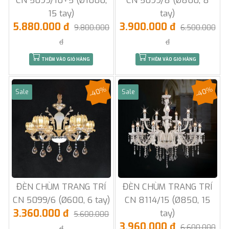
CN 5099/10+5 (Ø1000,
CN 5099/8 (Ø800, 8
15 tay)
tay)
5.880.000 đ
3.900.000 đ
9.800.000
6.500.000
đ
đ
THÊM VÀO GIỎ HÀNG
THÊM VÀO GIỎ HÀNG
-40%
-40%
Sale
Sale
ĐÈN CHÙM TRANG TRÍ
ĐÈN CHÙM TRANG TRÍ
CN 5099/6 (Ø600, 6 tay)
CN 8114/15 (Ø850, 15
3.360.000 đ
tay)
5.600.000
3.960.000 đ
6.600.000
đ