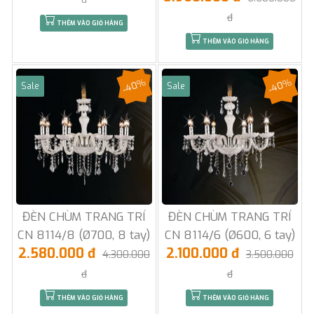
đ
THÊM VÀO GIỎ HÀNG
THÊM VÀO GIỎ HÀNG
-40%
-40%
Sale
Sale
ĐÈN CHÙM TRANG TRÍ
ĐÈN CHÙM TRANG TRÍ
CN 8114/8 (Ø700, 8 tay)
CN 8114/6 (Ø600, 6 tay)
2.580.000 đ
2.100.000 đ
4.300.000
3.500.000
đ
đ
THÊM VÀO GIỎ HÀNG
THÊM VÀO GIỎ HÀNG