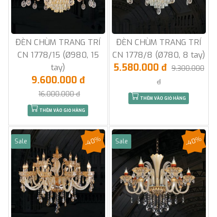
ĐÈN CHÙM TRANG TRÍ
ĐÈN CHÙM TRANG TRÍ
CN 1778/15 (Ø980, 15
CN 1778/8 (Ø780, 8 tay)
5.580.000 đ
tay)
9.300.000
9.600.000 đ
đ
16.000.000 đ
THÊM VÀO GIỎ HÀNG
THÊM VÀO GIỎ HÀNG
-40%
-40%
Sale
Sale