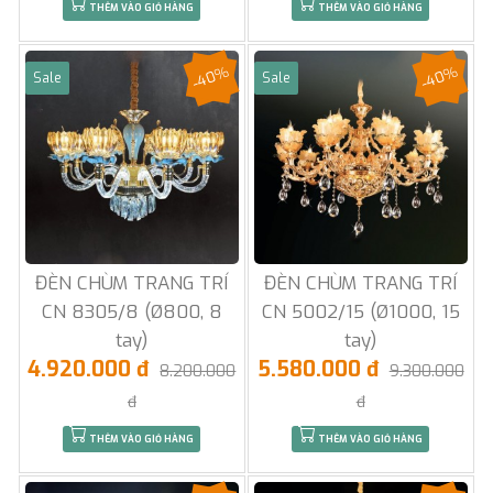
THÊM VÀO GIỎ HÀNG
THÊM VÀO GIỎ HÀNG
-40%
-40%
Sale
Sale
ĐÈN CHÙM TRANG TRÍ
ĐÈN CHÙM TRANG TRÍ
CN 8305/8 (Ø800, 8
CN 5002/15 (Ø1000, 15
tay)
tay)
4.920.000 đ
5.580.000 đ
8.200.000
9.300.000
đ
đ
THÊM VÀO GIỎ HÀNG
THÊM VÀO GIỎ HÀNG