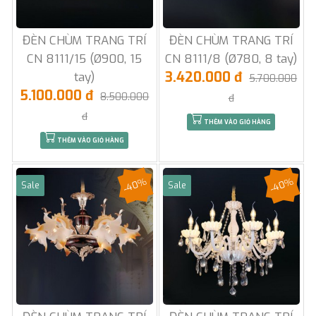
ĐÈN CHÙM TRANG TRÍ
ĐÈN CHÙM TRANG TRÍ
CN 8111/15 (Ø900, 15
CN 8111/8 (Ø780, 8 tay)
3.420.000 đ
tay)
5.700.000
5.100.000 đ
8.500.000
đ
đ
THÊM VÀO GIỎ HÀNG
THÊM VÀO GIỎ HÀNG
-40%
-40%
Sale
Sale