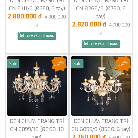
ĐÈN CHÙM TRANG TRÍ
ĐÈN CHÙM TRANG TRÍ
CN 8111/6 (Ø650, 6 tay)
CN 8268/8 (Ø750, 8
2.880.000 đ
tay)
4.800.000
2.820.000 đ
4.700.000
đ
đ
THÊM VÀO GIỎ HÀNG
THÊM VÀO GIỎ HÀNG
-40%
-40%
Sale
Sale
ĐÈN CHÙM TRANG TRÍ
ĐÈN CHÙM TRANG TRÍ
CN 6099/10 (Ø800, 10
CN 6099/6 (Ø580, 6 tay)
2.760.000 đ
tay)
4.600.000