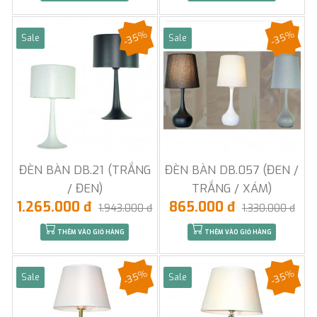
-35%
-35%
Sale
Sale
ĐÈN BÀN DB.21 (TRẮNG
ĐÈN BÀN DB.057 (ĐEN /
/ ĐEN)
TRẮNG / XÁM)
1.265.000 đ
865.000 đ
1.943.000 đ
1.330.000 đ
THÊM VÀO GIỎ HÀNG
THÊM VÀO GIỎ HÀNG
-35%
-35%
Sale
Sale