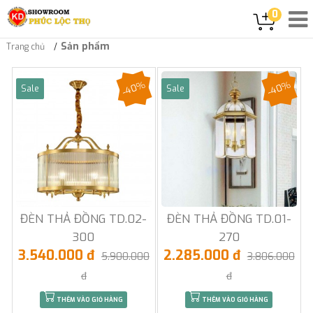
0
Sản phẩm
Trang chủ
-40%
-40%
Sale
Sale
ĐÈN THẢ ĐỒNG TD.02-
ĐÈN THẢ ĐỒNG TD.01-
300
270
3.540.000 đ
2.285.000 đ
5.900.000
3.806.000
đ
đ
THÊM VÀO GIỎ HÀNG
THÊM VÀO GIỎ HÀNG