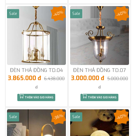
-40%
-40%
Sale
Sale
ĐÈN THẢ ĐỒNG TD.04
ĐÈN THẢ ĐỒNG TD.07
3.865.000 đ
3.000.000 đ
6.438.000
5.000.000
đ
đ
THÊM VÀO GIỎ HÀNG
THÊM VÀO GIỎ HÀNG
-40%
-36%
Sale
Sale