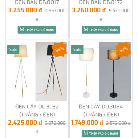
ĐÈN BÀN DB.8017
ĐÈN BÀN DB.8172
3.255.000 đ
3.260.000 đ
4.857.000
5.430.000
đ
đ
THÊM VÀO GIỎ HÀNG
THÊM VÀO GIỎ HÀNG
-33%
-32%
Sale
Sale
ĐÈN CÂY DD.3032
ĐÈN CÂY DD.3084
(TRẮNG / ĐEN)
(TRẮNG / ĐEN)
2.425.000 đ
1.749.000 đ
3.572.000
2.572.000 đ
đ
THÊM VÀO GIỎ HÀNG