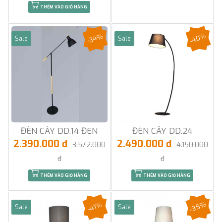
THÊM VÀO GIỎ HÀNG
-40%
-34%
Sale
Sale
ĐÈN CÂY DD.14 ĐEN
ĐÈN CÂY DD.24
2.390.000 đ
2.490.000 đ
3.572.000
4.150.000
đ
đ
THÊM VÀO GIỎ HÀNG
THÊM VÀO GIỎ HÀNG
-35%
-41%
Sale
Sale