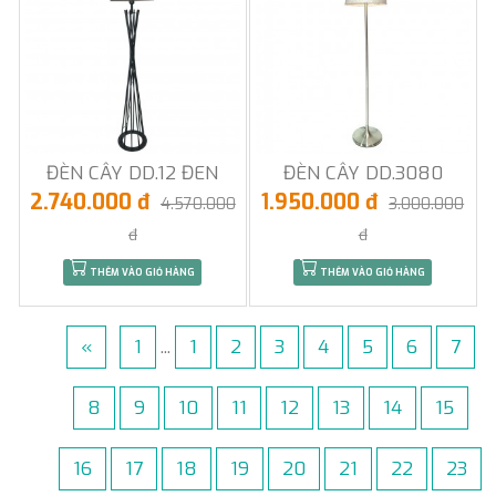
ĐÈN CÂY DD.12 ĐEN
ĐÈN CÂY DD.3080
2.740.000 đ
1.950.000 đ
4.570.000
3.000.000
đ
đ
THÊM VÀO GIỎ HÀNG
THÊM VÀO GIỎ HÀNG
«
1
...
1
2
3
4
5
6
7
8
9
10
11
12
13
14
15
16
17
18
19
20
21
22
23