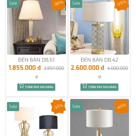
-35%
-36%
Sale
Sale
ĐÈN BÀN DB.51
ĐÈN BÀN DB.42
1.855.000 đ
2.600.000 đ
2.857.000
4.000.000
đ
đ
THÊM VÀO GIỎ HÀNG
THÊM VÀO GIỎ HÀNG
-40%
-33%
Sale
Sale