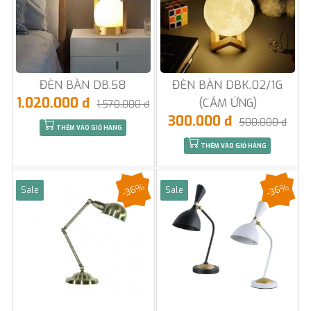
ĐÈN BÀN DB.58
ĐÈN BÀN DBK.02/1G
1.020.000 đ
(CẢM ỨNG)
1.570.000 đ
300.000 đ
500.000 đ
THÊM VÀO GIỎ HÀNG
THÊM VÀO GIỎ HÀNG
-36%
-36%
Sale
Sale