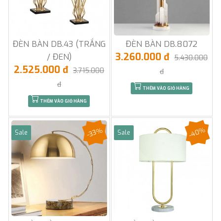
ĐÈN BÀN DB.43 (TRẮNG
ĐÈN BÀN DB.8072
3.260.000 đ
/ ĐEN)
5.430.000
2.525.000 đ
3.715.000
đ
đ
THÊM VÀO GIỎ HÀNG
THÊM VÀO GIỎ HÀNG
-40%
-33%
Sale
Sale