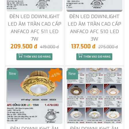
ĐÈN LED DOWNLIGHT
ĐÈN LED DOWNLIGHT
LED ÂM TRẦN CAO CẤP
LED ÂM TRẦN CAO CẤP
ANFACO AFC 511 LED
ANFACO AFC 510 LED
7W
3W
209.500 đ
137.500 đ
419.000 đ
275.000 đ
THÊM VÀO GIỎ HÀNG
THÊM VÀO GIỎ HÀNG
-45%
New
New
Sale
Sale
ĐÈN DOWNLIGHT ÂM
ĐÈN DOWNLIGHT ÂM