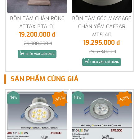
BỒN TẮM CHÂN RỒNG
BỒN TẮM GÓC MASSAGE
ATTAX BTA-01
CHÂN YẾM CAESAR
19.200.000 đ
MT5140
19.295.000 đ
24.000.000 đ
23.533.000 đ
THÊM VÀO GIỎ HÀNG
THÊM VÀO GIỎ HÀNG
SẢN PHẨM CÙNG GIÁ
-50%
-50%
New
New
Sale
Sale