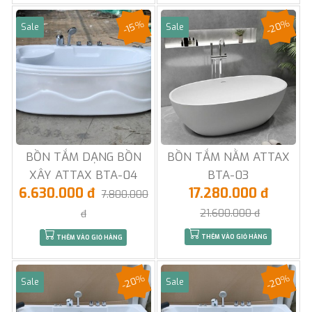
-20%
-15%
Sale
Sale
BỒN TẮM DẠNG BỒN
BỒN TẮM NẰM ATTAX
XÂY ATTAX BTA-04
BTA-03
6.630.000 đ
17.280.000 đ
7.800.000
21.600.000 đ
đ
THÊM VÀO GIỎ HÀNG
THÊM VÀO GIỎ HÀNG
-20%
-20%
Sale
Sale