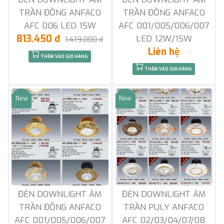
TRẦN ĐỒNG ANFACO
TRẦN ĐỒNG ANFACO
AFC 006 LED 15W
AFC 001/005/006/007
813.450 đ
LED 12W/15W
1.479.000 đ
Liên hệ
THÊM VÀO GIỎ HÀNG
THÊM VÀO GIỎ HÀNG
New
New
Sale
Sale
ĐÈN DOWNLIGHT ÂM
ĐÈN DOWNLIGHT ÂM
TRẦN ĐỒNG ANFACO
TRẦN PULY ANFACO
AFC 001/005/006/007
AFC 02/03/04/07/08