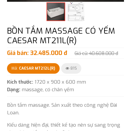
BỒN TẮM MASSAGE CÓ YẾM
CAESAR MT211L(R)
Giá bán: 32.485.000 đ
Giá cũ: 40.608.000 đ
Mã:
CAESAR MT212L(R)
815
Kích thước:
1720 x 900 x 600 mm
Dạng:
massage, có chân yếm
Bồn tắm massage. Sản xuất theo công nghệ Đài
Loan.
Kiểu dáng hiện đại, thiết kế tạo nên sự sang trọng