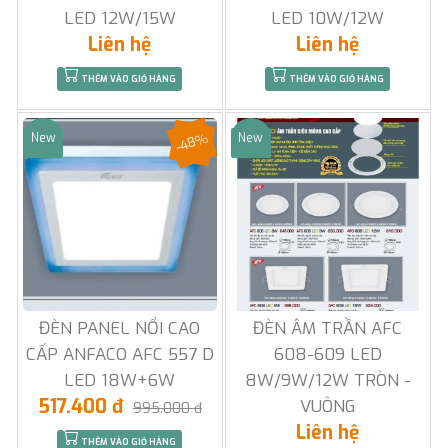
LED 12W/15W
LED 10W/12W
Liên hệ
Liên hệ
THÊM VÀO GIỎ HÀNG
THÊM VÀO GIỎ HÀNG
-48%
New
New
Sale
Sale
ĐÈN PANEL NỔI CAO
ĐÈN ÂM TRẦN AFC
CẤP ANFACO AFC 557 D
608-609 LED
LED 18W+6W
8W/9W/12W TRÒN -
517.400 đ
VUÔNG
995.000 đ
Liên hệ
THÊM VÀO GIỎ HÀNG