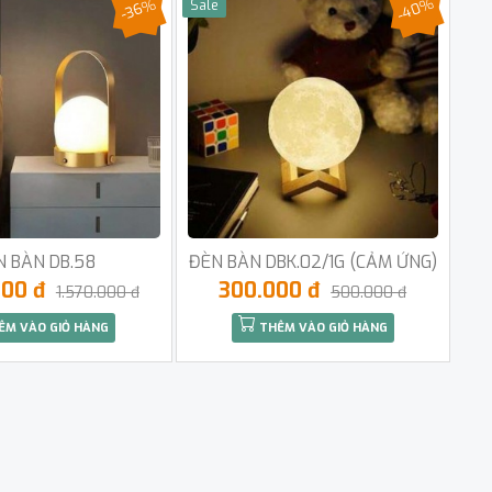
-40%
-36%
Sale
N BÀN DB.58
ĐÈN BÀN DBK.02/1G (CẢM ỨNG)
000 đ
300.000 đ
1.570.000 đ
500.000 đ
ÊM VÀO GIỎ HÀNG
THÊM VÀO GIỎ HÀNG