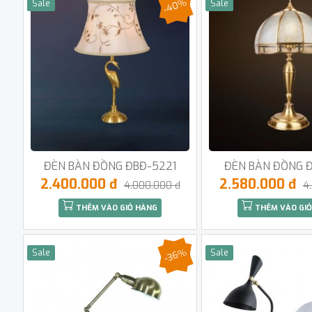
-40%
Sale
Sale
ĐÈN BÀN ĐỒNG ĐBĐ-5221
ĐÈN BÀN ĐỒNG 
2.400.000 đ
2.580.000 đ
4.000.000 đ
4
THÊM VÀO GIỎ HÀNG
THÊM VÀO GIỎ
-36%
Sale
Sale