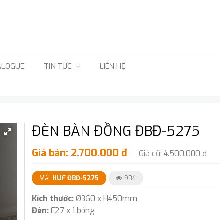
ALOGUE
TIN TỨC
LIÊN HỆ
ĐÈN BÀN ĐỒNG ĐBĐ-5275
Giá bán: 2.700.000 đ
Giá cũ: 4.500.000 đ
Mã:
HUF ĐBĐ-5275
934
Kích thước:
Ø360 x H450mm
Đèn:
E27 x 1 bóng