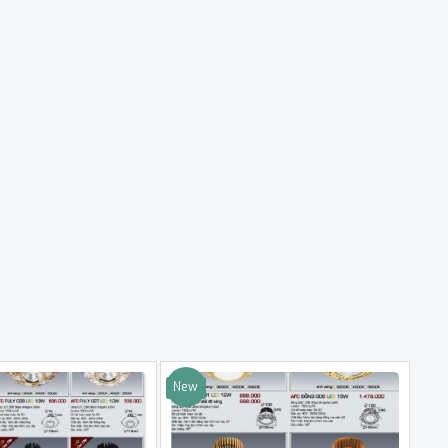
New
Sale