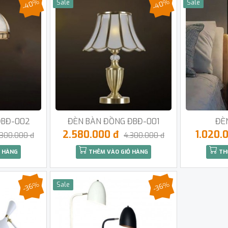
-40%
-40%
Sale
Sale
ĐBĐ-002
ĐÈN BÀN ĐỒNG ĐBĐ-001
ĐÈ
2.580.000 đ
1.020.
.300.000 đ
4.300.000 đ
 HÀNG
THÊM VÀO GIỎ HÀNG
TH
-36%
-36%
Sale