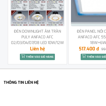
ĐÈN DOWNLIGHT ÂM TRẦN
ĐÈN PANEL NỔI 
PULY ANFACO AFC
ANFACO AFC 55
02/03/04/07/08 LED 10W/12W
18W+6
Liên hệ
517.400 đ
99
THÊM VÀO GIỎ HÀNG
THÊM VÀO GIỎ
THÔNG TIN LIÊN HỆ