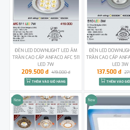
ĐÈN LED DOWNLIGHT LED ÂM
ĐÈN LED DOWNLIG
TRẦN CAO CẤP ANFACO AFC 511
TRẦN CAO CẤP ANFA
LED 7W
LED 3W
209.500 đ
137.500 đ
419.000 đ
27
THÊM VÀO GIỎ HÀNG
THÊM VÀO GIỎ
New
New
Sale
Sale