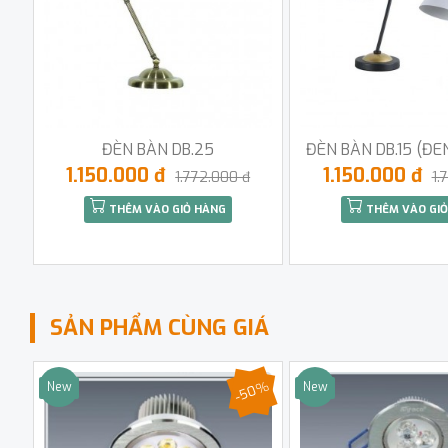
ĐÈN BÀN DB.25
ĐÈN BÀN DB.15 (ĐE
1.150.000 đ
1.150.000 đ
1.772.000 đ
1.
THÊM VÀO GIỎ HÀNG
THÊM VÀO GIỎ
SẢN PHẨM CÙNG GIÁ
-50%
New
New
Sale
Sale