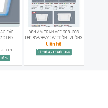
CAO CẤP
ĐÈN ÂM TRẦN AFC 608-609
7 D LED
LED 8W/9W/12W TRÒN -VUÔNG
W
Liên hệ
5.000 đ
THÊM VÀO GIỎ HÀNG
 HÀNG