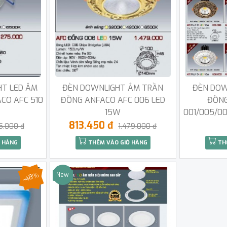
HT LED ÂM
ĐÈN DOWNLIGHT ÂM TRẦN
ĐÈN DOW
CO AFC 510
ĐỒNG ANFACO AFC 006 LED
ĐỒNG
15W
001/005/0
813.450 đ
5.000 đ
1.479.000 đ
 HÀNG
THÊM VÀO GIỎ HÀNG
TH
-48%
New
Sale