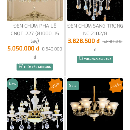
ĐÈN CHÙM PHA LÊ
ĐÈN CHÙM SANG TRỌNG
CNQT-227 (Ø1000, 15
NC 2102/8
3.828.500 đ
tay)
5.890.000
5.050.000 đ
8.540.000
đ
đ
THÊM VÀO GIỎ HÀNG
THÊM VÀO GIỎ HÀNG
-35%
-45%
New
Sale