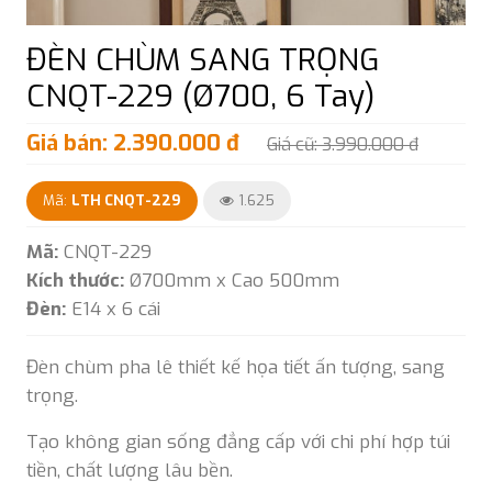
ĐÈN CHÙM SANG TRỌNG
CNQT-229 (Ø700, 6 Tay)
Giá bán: 2.390.000 đ
Giá cũ: 3.990.000 đ
Mã:
LTH CNQT-229
1.625
Mã:
CNQT-229
Kích thước:
Ø700mm x Cao 500mm
Đèn:
E14 x 6 cái
Đèn chùm pha lê thiết kế họa tiết ấn tượng, sang
trọng.
Tạo không gian sống đẳng cấp với chi phí hợp túi
tiền, chất lượng lâu bền.