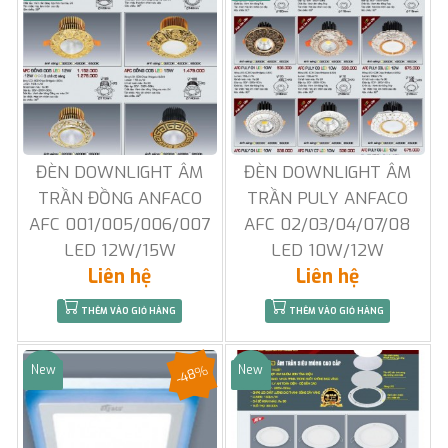
ĐÈN DOWNLIGHT ÂM
ĐÈN DOWNLIGHT ÂM
TRẦN ĐỒNG ANFACO
TRẦN PULY ANFACO
AFC 001/005/006/007
AFC 02/03/04/07/08
LED 12W/15W
LED 10W/12W
Liên hệ
Liên hệ
THÊM VÀO GIỎ HÀNG
THÊM VÀO GIỎ HÀNG
-48%
New
New
Sale
Sale