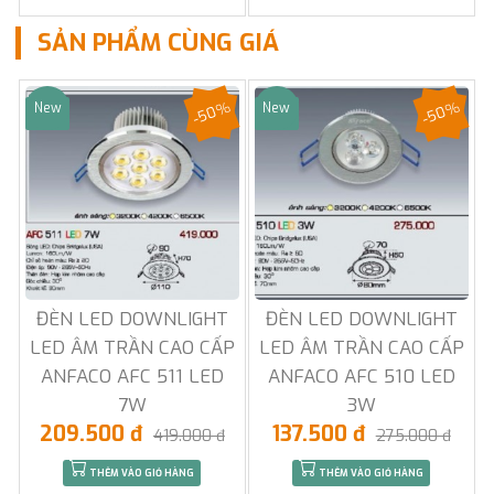
SẢN PHẨM CÙNG GIÁ
-50%
-50%
New
New
Sale
Sale
ĐÈN LED DOWNLIGHT
ĐÈN LED DOWNLIGHT
LED ÂM TRẦN CAO CẤP
LED ÂM TRẦN CAO CẤP
ANFACO AFC 511 LED
ANFACO AFC 510 LED
7W
3W
209.500 đ
137.500 đ
419.000 đ
275.000 đ
THÊM VÀO GIỎ HÀNG
THÊM VÀO GIỎ HÀNG