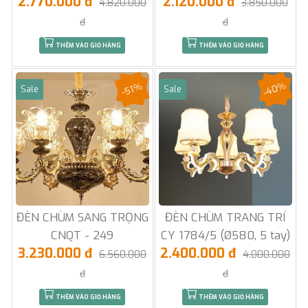
2.770.000 đ
2.120.000 đ
4.820.000
3.850.000
đ
đ
THÊM VÀO GIỎ HÀNG
THÊM VÀO GIỎ HÀNG
-40%
-51%
Sale
Sale
ĐÈN CHÙM SANG TRỌNG
ĐÈN CHÙM TRANG TRÍ
CNQT - 249
CY 1784/5 (Ø580, 5 tay)
3.230.000 đ
2.400.000 đ
6.560.000
4.000.000
đ
đ
THÊM VÀO GIỎ HÀNG
THÊM VÀO GIỎ HÀNG