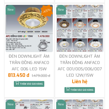
-45%
New
New
Sale
Sale
ĐÈN DOWNLIGHT ÂM
ĐÈN DOWNLIGHT ÂM
TRẦN ĐỒNG ANFACO
TRẦN ĐỒNG ANFACO
AFC 006 LED 15W
AFC 001/005/006/007
813.450 đ
LED 12W/15W
1.479.000 đ
Liên hệ
THÊM VÀO GIỎ HÀNG
THÊM VÀO GIỎ HÀNG
New
New
Sale
Sale