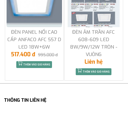
ĐÈN PANEL NỔI CAO
ĐÈN ÂM TRẦN AFC
CẤP ANFACO AFC 557 D
608-609 LED
LED 18W+6W
8W/9W/12W TRÒN -
517.400 đ
VUÔNG
995.000 đ
Liên hệ
THÊM VÀO GIỎ HÀNG
THÊM VÀO GIỎ HÀNG
THÔNG TIN LIÊN HỆ