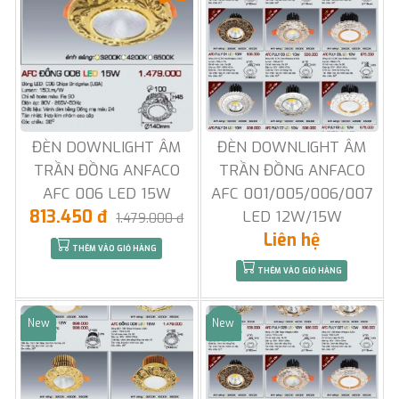
ĐÈN DOWNLIGHT ÂM
ĐÈN DOWNLIGHT ÂM
TRẦN ĐỒNG ANFACO
TRẦN ĐỒNG ANFACO
AFC 006 LED 15W
AFC 001/005/006/007
813.450 đ
LED 12W/15W
1.479.000 đ
Liên hệ
THÊM VÀO GIỎ HÀNG
THÊM VÀO GIỎ HÀNG
New
New
Sale
Sale