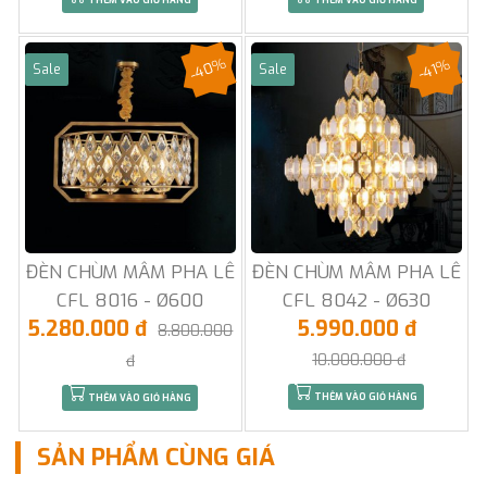
THÊM VÀO GIỎ HÀNG
THÊM VÀO GIỎ HÀNG
-40%
-41%
Sale
Sale
ĐÈN CHÙM MÂM PHA LÊ
ĐÈN CHÙM MÂM PHA LÊ
CFL 8016 - Ø600
CFL 8042 - Ø630
5.280.000 đ
5.990.000 đ
8.800.000
10.000.000 đ
đ
THÊM VÀO GIỎ HÀNG
THÊM VÀO GIỎ HÀNG
SẢN PHẨM CÙNG GIÁ