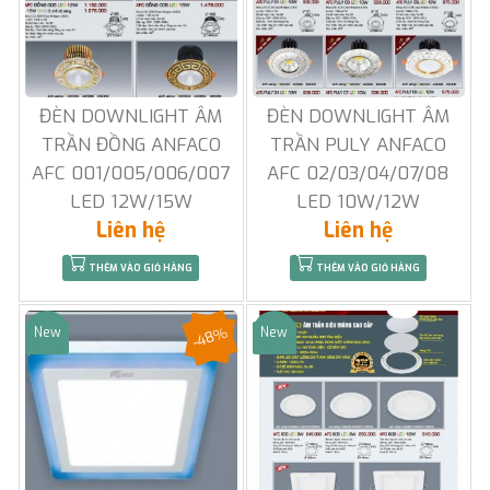
ĐÈN DOWNLIGHT ÂM
ĐÈN DOWNLIGHT ÂM
TRẦN ĐỒNG ANFACO
TRẦN PULY ANFACO
AFC 001/005/006/007
AFC 02/03/04/07/08
LED 12W/15W
LED 10W/12W
Liên hệ
Liên hệ
THÊM VÀO GIỎ HÀNG
THÊM VÀO GIỎ HÀNG
-48%
New
New
Sale
Sale