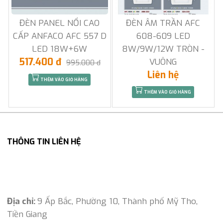
ĐÈN PANEL NỔI CAO
ĐÈN ÂM TRẦN AFC
CẤP ANFACO AFC 557 D
608-609 LED
LED 18W+6W
8W/9W/12W TRÒN -
517.400 đ
VUÔNG
995.000 đ
Liên hệ
THÊM VÀO GIỎ HÀNG
THÊM VÀO GIỎ HÀNG
THÔNG TIN LIÊN HỆ
Địa chỉ:
9 Ấp Bắc, Phường 10, Thành phố Mỹ Tho,
Tiền Giang