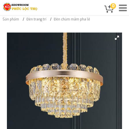
0
Sản phẩm
Đèn trang trí
Đèn chùm mâm pha lê