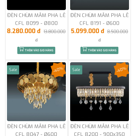
ĐÈN CHÙM MÂM PHA LÊ
ĐÈN CHÙM MÂM PHA LÊ
CFL 8099 - Ø800
CFL 8191 - Ø600
8.280.000 đ
5.099.000 đ
13.800.000
8.500.000
đ
đ
THÊM VÀO GIỎ HÀNG
THÊM VÀO GIỎ HÀNG
-40%
-40%
Sale
Sale
ĐÈN CHÙM MÂM PHA LÊ
ĐÈN CHÙM MÂM PHA LÊ
CFL 8047 - Ø600
CFL 8200 - 900x350