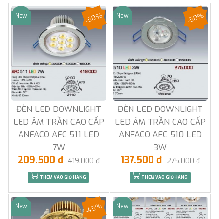
-50%
-50%
New
New
Sale
Sale
ĐÈN LED DOWNLIGHT
ĐÈN LED DOWNLIGHT
LED ÂM TRẦN CAO CẤP
LED ÂM TRẦN CAO CẤP
ANFACO AFC 511 LED
ANFACO AFC 510 LED
7W
3W
209.500 đ
137.500 đ
419.000 đ
275.000 đ
THÊM VÀO GIỎ HÀNG
THÊM VÀO GIỎ HÀNG
-45%
New
New
Sale
Sale