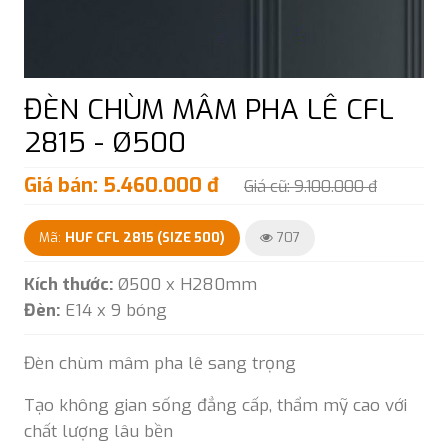
ĐÈN CHÙM MÂM PHA LÊ CFL
2815 - Ø500
Giá bán: 5.460.000 đ
Giá cũ: 9.100.000 đ
Mã:
HUF CFL 2815 (SIZE 500)
707
Kích thước:
Ø500 x H280mm
Đèn:
E14 x 9 bóng
Đèn chùm mâm pha lê sang trọng
Tạo không gian sống đẳng cấp, thẩm mỹ cao với
chất lượng lâu bền