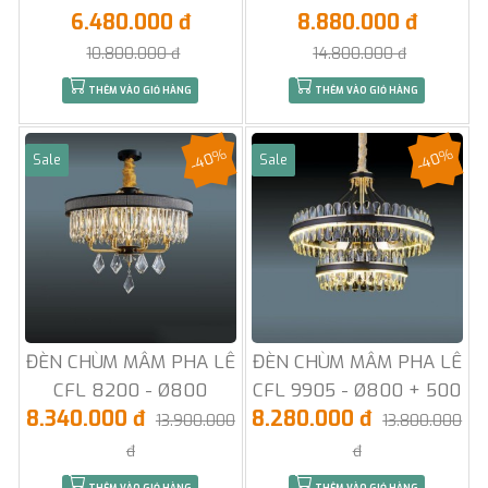
6.480.000 đ
8.880.000 đ
10.800.000 đ
14.800.000 đ
THÊM VÀO GIỎ HÀNG
THÊM VÀO GIỎ HÀNG
-40%
-40%
Sale
Sale
ĐÈN CHÙM MÂM PHA LÊ
ĐÈN CHÙM MÂM PHA LÊ
CFL 8200 - Ø800
CFL 9905 - Ø800 + 500
8.340.000 đ
8.280.000 đ
13.900.000
13.800.000
đ
đ