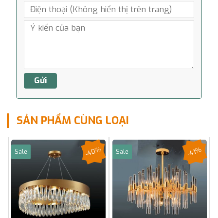
SẢN PHẨM CÙNG LOẠI
-40%
-41%
Sale
Sale