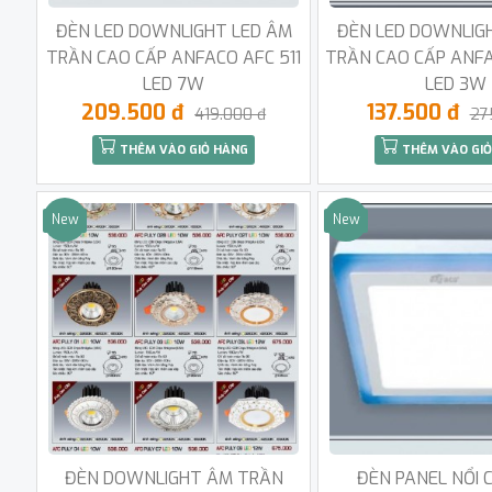
ĐÈN LED DOWNLIGHT LED ÂM
ĐÈN LED DOWNLIG
TRẦN CAO CẤP ANFACO AFC 511
TRẦN CAO CẤP ANFA
LED 7W
LED 3W
209.500 đ
137.500 đ
419.000 đ
27
THÊM VÀO GIỎ HÀNG
THÊM VÀO GIỎ
New
New
Sale
Sale
ĐÈN DOWNLIGHT ÂM TRẦN
ĐÈN PANEL NỔI 