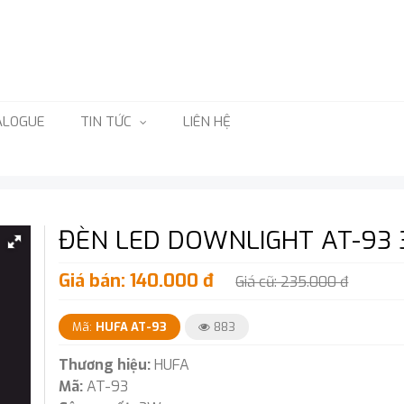
ALOGUE
TIN TỨC
LIÊN HỆ
ĐÈN LED DOWNLIGHT AT-93
Giá bán: 140.000 đ
Giá cũ: 235.000 đ
Mã:
HUFA AT-93
883
Thương hiệu:
HUFA
Mã:
AT-93