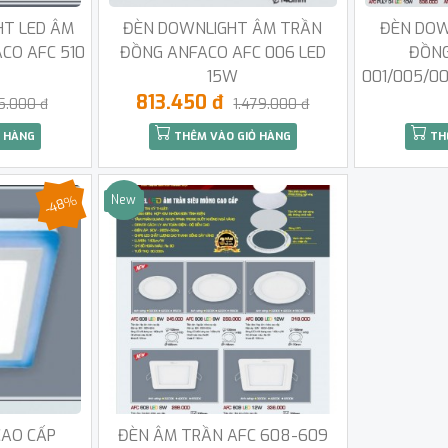
HT LED ÂM
ĐÈN DOWNLIGHT ÂM TRẦN
ĐÈN DOW
CO AFC 510
ĐỒNG ANFACO AFC 006 LED
ĐỒNG
15W
001/005/0
813.450 đ
5.000 đ
1.479.000 đ
 HÀNG
THÊM VÀO GIỎ HÀNG
TH
-48%
New
Sale
CAO CẤP
ĐÈN ÂM TRẦN AFC 608-609