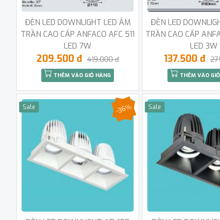
ĐÈN LED DOWNLIGHT LED ÂM
ĐÈN LED DOWNLIG
TRẦN CAO CẤP ANFACO AFC 511
TRẦN CAO CẤP ANFA
LED 7W
LED 3W
209.500 đ
137.500 đ
419.000 đ
27
THÊM VÀO GIỎ HÀNG
THÊM VÀO GIỎ
-36%
Sale
Sale