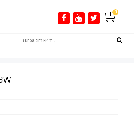
0
 3W