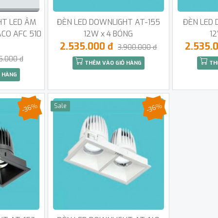
HT LED ÂM
ĐÈN LED DOWNLIGHT AT-155
ĐÈN LED 
CO AFC 510
12W x 4 BÓNG
1
2.535.000 đ
2.535.
3.900.000 đ
5.000 đ
THÊM VÀO GIỎ HÀNG
TH
 HÀNG
-36%
-36%
Sale