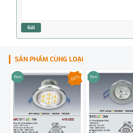
SẢN PHẨM CÙNG LOẠI
-50%
New
New
Sale
Sale