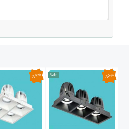
-35%
-36%
Sale