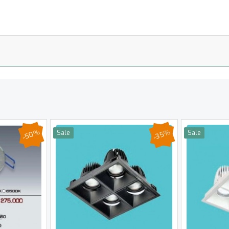
-50%
-35%
Sale
Sale