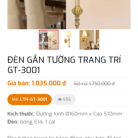
ĐÈN GẮN TƯỜNG TRANG TRÍ
GT-3001
Giá bán: 1.035.000 đ
Giá cũ: 1.750.000 đ
Mã:
LTH-GT-3001
656
Kích thước:
Đường kính Ø160mm x Cao 510mm
Đèn:
bóng E14, 1 cái