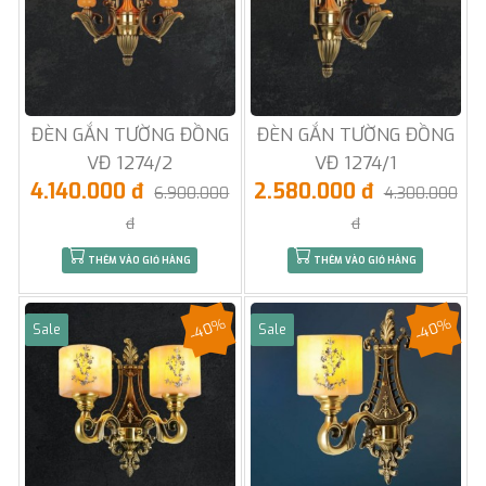
ĐÈN GẮN TƯỜNG ĐỒNG
ĐÈN GẮN TƯỜNG ĐỒNG
VĐ 1274/2
VĐ 1274/1
4.140.000 đ
2.580.000 đ
6.900.000
4.300.000
đ
đ
THÊM VÀO GIỎ HÀNG
THÊM VÀO GIỎ HÀNG
-40%
-40%
Sale
Sale