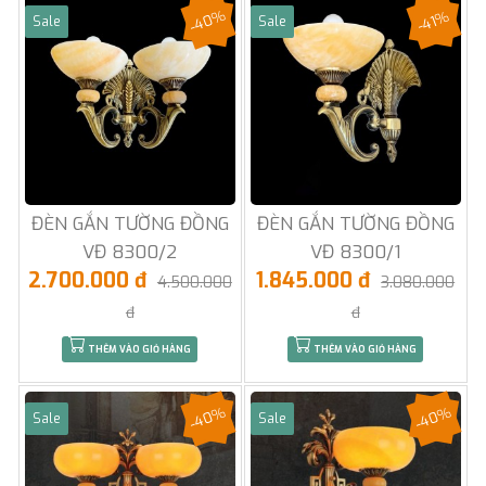
-40%
-41%
Sale
Sale
ĐÈN GẮN TƯỜNG ĐỒNG
ĐÈN GẮN TƯỜNG ĐỒNG
VĐ 8300/2
VĐ 8300/1
2.700.000 đ
1.845.000 đ
4.500.000
3.080.000
đ
đ
THÊM VÀO GIỎ HÀNG
THÊM VÀO GIỎ HÀNG
-40%
-40%
Sale
Sale