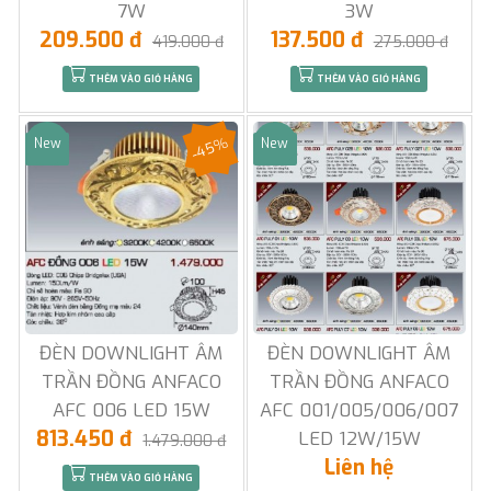
7W
3W
209.500 đ
137.500 đ
419.000 đ
275.000 đ
THÊM VÀO GIỎ HÀNG
THÊM VÀO GIỎ HÀNG
-45%
New
New
Sale
Sale
ĐÈN DOWNLIGHT ÂM
ĐÈN DOWNLIGHT ÂM
TRẦN ĐỒNG ANFACO
TRẦN ĐỒNG ANFACO
AFC 006 LED 15W
AFC 001/005/006/007
813.450 đ
LED 12W/15W
1.479.000 đ
Liên hệ
THÊM VÀO GIỎ HÀNG