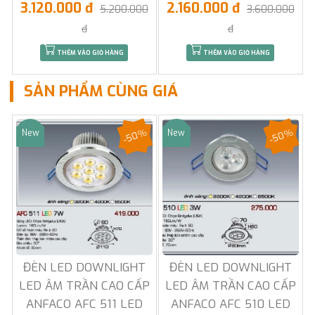
3.120.000 đ
2.160.000 đ
5.200.000
3.600.000
đ
đ
THÊM VÀO GIỎ HÀNG
THÊM VÀO GIỎ HÀNG
SẢN PHẨM CÙNG GIÁ
-50%
-50%
New
New
Sale
Sale
ĐÈN LED DOWNLIGHT
ĐÈN LED DOWNLIGHT
LED ÂM TRẦN CAO CẤP
LED ÂM TRẦN CAO CẤP
ANFACO AFC 511 LED
ANFACO AFC 510 LED