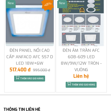
-48%
New
New
Sale
Sale
ĐÈN PANEL NỔI CAO
ĐÈN ÂM TRẦN AFC
CẤP ANFACO AFC 557 D
608-609 LED
LED 18W+6W
8W/9W/12W TRÒN -
517.400 đ
VUÔNG
995.000 đ
Liên hệ
THÊM VÀO GIỎ HÀNG
THÊM VÀO GIỎ HÀNG
THÔNG TIN LIÊN HỆ