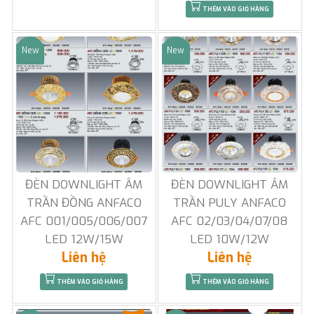
THÊM VÀO GIỎ HÀNG
New
New
Sale
Sale
ĐÈN DOWNLIGHT ÂM
ĐÈN DOWNLIGHT ÂM
TRẦN ĐỒNG ANFACO
TRẦN PULY ANFACO
AFC 001/005/006/007
AFC 02/03/04/07/08
LED 12W/15W
LED 10W/12W
Liên hệ
Liên hệ
THÊM VÀO GIỎ HÀNG
THÊM VÀO GIỎ HÀNG