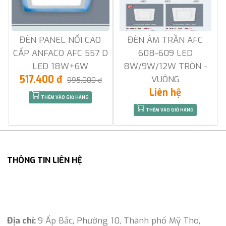
ĐÈN PANEL NỔI CAO
ĐÈN ÂM TRẦN AFC
CẤP ANFACO AFC 557 D
608-609 LED
LED 18W+6W
8W/9W/12W TRÒN -
517.400 đ
VUÔNG
995.000 đ
Liên hệ
THÊM VÀO GIỎ HÀNG
THÊM VÀO GIỎ HÀNG
THÔNG TIN LIÊN HỆ
Địa chỉ:
9 Ấp Bắc, Phường 10, Thành phố Mỹ Tho,