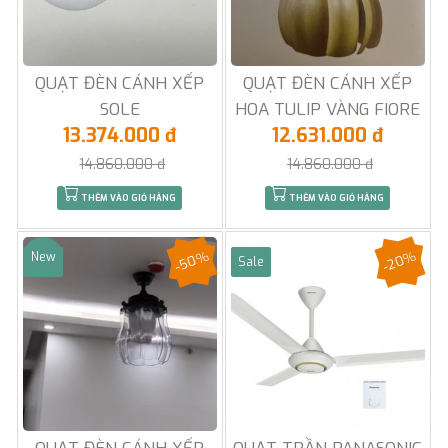
QUẠT ĐÈN CÁNH XẾP
QUẠT ĐÈN CÁNH XẾP
SOLE
HOA TULIP VÀNG FIORE
13.374.000 đ
12.631.000 đ
14.860.000 đ
14.860.000 đ
THÊM VÀO GIỎ HÀNG
THÊM VÀO GIỎ HÀNG
-50%
-20%
New
Sale
Sale