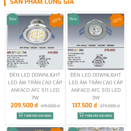
SẢN PHẨM CÙNG GIÁ
-50%
-50%
New
New
Sale
Sale
ĐÈN LED DOWNLIGHT
ĐÈN LED DOWNLIGHT
LED ÂM TRẦN CAO CẤP
LED ÂM TRẦN CAO CẤP
ANFACO AFC 511 LED
ANFACO AFC 510 LED
7W
3W
209.500 đ
137.500 đ
419.000 đ
275.000 đ
THÊM VÀO GIỎ HÀNG
THÊM VÀO GIỎ HÀNG