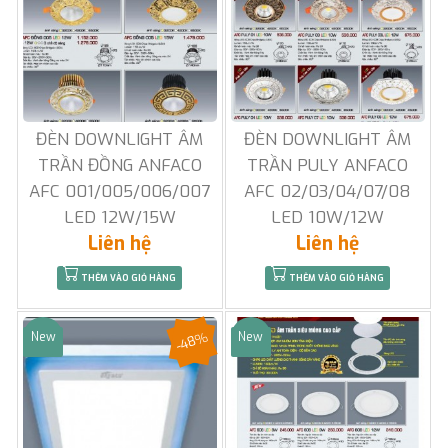
ĐÈN DOWNLIGHT ÂM
ĐÈN DOWNLIGHT ÂM
TRẦN ĐỒNG ANFACO
TRẦN PULY ANFACO
AFC 001/005/006/007
AFC 02/03/04/07/08
LED 12W/15W
LED 10W/12W
Liên hệ
Liên hệ
THÊM VÀO GIỎ HÀNG
THÊM VÀO GIỎ HÀNG
-48%
New
New
Sale
Sale