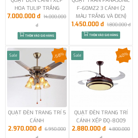
QUẠT ĐÈN CÁNH XẾP
QUẠT TRẦN PANASONIC
HOA TULIP TRẮNG
F-60MZ2 3 CÁNH (2
7.000.000 đ
MÀU TRẮNG VÀ ĐEN)
14.000.000
1.450.000 đ
1.800.000 đ
đ
THÊM VÀO GIỎ HÀNG
THÊM VÀO GIỎ HÀNG
-58%
-40%
Sale
Sale
QUẠT ĐÈN TRANG TRÍ 5
QUẠT ĐÈN TRANG TRÍ
CÁNH
CÁNH XẾP ĐQ-8009
2.970.000 đ
2.880.000 đ
6.950.000
4.800.000
đ
đ