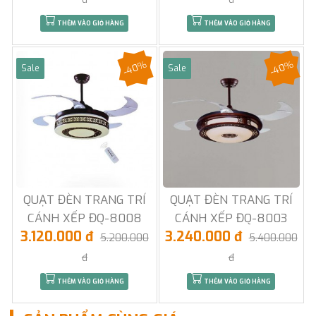
THÊM VÀO GIỎ HÀNG
THÊM VÀO GIỎ HÀNG
-40%
-40%
Sale
Sale
QUẠT ĐÈN TRANG TRÍ
QUẠT ĐÈN TRANG TRÍ
CÁNH XẾP ĐQ-8008
CÁNH XẾP ĐQ-8003
3.120.000 đ
3.240.000 đ
5.200.000
5.400.000
đ
đ
THÊM VÀO GIỎ HÀNG
THÊM VÀO GIỎ HÀNG