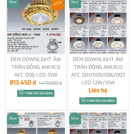
-45%
New
New
Sale
Sale
ĐÈN DOWNLIGHT ÂM
ĐÈN DOWNLIGHT ÂM
TRẦN ĐỒNG ANFACO
TRẦN ĐỒNG ANFACO
AFC 006 LED 15W
AFC 001/005/006/007
813.450 đ
LED 12W/15W
1.479.000 đ
Liên hệ
THÊM VÀO GIỎ HÀNG
THÊM VÀO GIỎ HÀNG
New
New
Sale
Sale