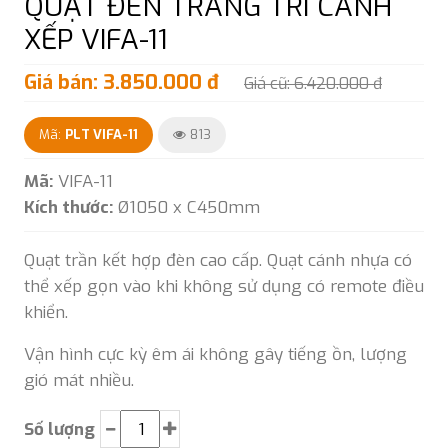
QUẠT ĐÈN TRANG TRÍ CÁNH
XẾP VIFA-11
Giá bán: 3.850.000 đ
Giá cũ: 6.420.000 đ
Mã:
PLT VIFA-11
813
Mã:
VIFA-11
Kích thước:
Ø1050 x C450mm
Quạt trần kết hợp đèn cao cấp. Quạt cánh nhựa có
thể xếp gọn vào khi không sử dụng có remote điều
khiển.
Vận hình cực kỳ êm ái không gây tiếng ồn, lượng
gió mát nhiều.
Số lượng