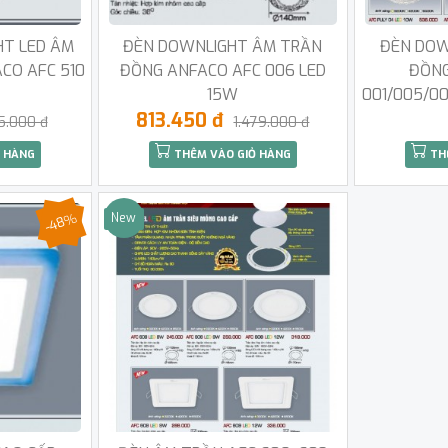
HT LED ÂM
ĐÈN DOWNLIGHT ÂM TRẦN
ĐÈN DOW
CO AFC 510
ĐỒNG ANFACO AFC 006 LED
ĐỒNG
15W
001/005/0
813.450 đ
5.000 đ
1.479.000 đ
 HÀNG
THÊM VÀO GIỎ HÀNG
TH
-48%
New
Sale