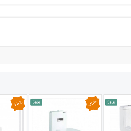
-25%
-26%
Sale
Sale