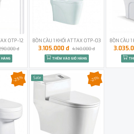
TAX OTP-12
BỒN CẦU 1 KHỐI ATTAX OTP-03
BỒN CẦU 1
3.105.000 đ
3.035.
290.000 đ
4.140.000 đ
 HÀNG
THÊM VÀO GIỎ HÀNG
TH
-25%
-21%
Sale