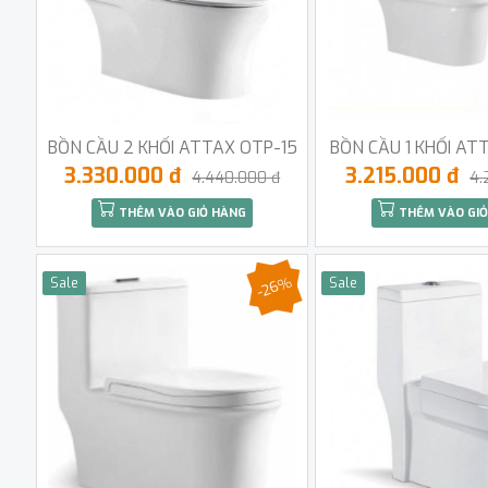
BỒN CẦU 2 KHỐI ATTAX OTP-15
BỒN CẦU 1 KHỐI AT
3.330.000 đ
3.215.000 đ
4.440.000 đ
4.
THÊM VÀO GIỎ HÀNG
THÊM VÀO GIỎ
-26%
Sale
Sale