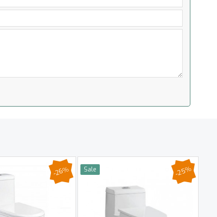
-25%
-26%
Sale