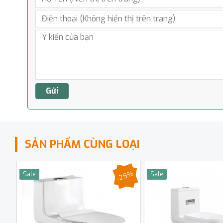
SẢN PHẨM CÙNG LOẠI
-25%
Sale
Sale