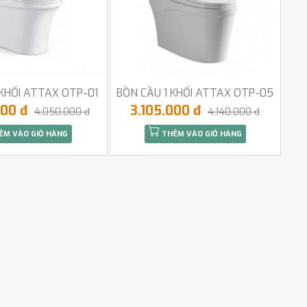
 KHỐI ATTAX OTP-01
BỒN CẦU 1 KHỐI ATTAX OTP-05
000 đ
3.105.000 đ
4.050.000 đ
4.140.000 đ
ÊM VÀO GIỎ HÀNG
THÊM VÀO GIỎ HÀNG