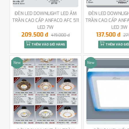
ĐÈN LED DOWNLIGHT LED ÂM
ĐÈN LED DOWNLIG
TRẦN CAO CẤP ANFACO AFC 511
TRẦN CAO CẤP ANFA
LED 7W
LED 3W
209.500 đ
137.500 đ
419.000 đ
27
THÊM VÀO GIỎ HÀNG
THÊM VÀO GIỎ
New
New
Sale
Sale