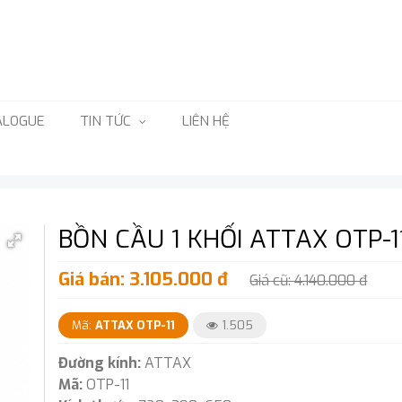
ALOGUE
TIN TỨC
LIÊN HỆ
BỒN CẦU 1 KHỐI ATTAX OTP-1
Giá bán: 3.105.000 đ
Giá cũ: 4.140.000 đ
Mã:
ATTAX OTP-11
1.505
Đường kính:
ATTAX
Mã:
OTP-11