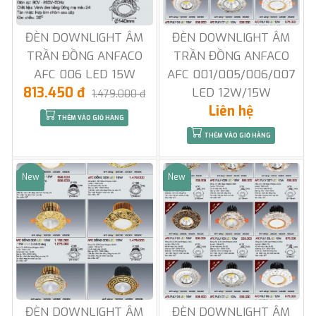
ĐÈN DOWNLIGHT ÂM
ĐÈN DOWNLIGHT ÂM
TRẦN ĐỒNG ANFACO
TRẦN ĐỒNG ANFACO
AFC 006 LED 15W
AFC 001/005/006/007
813.450 đ
LED 12W/15W
1.479.000 đ
Liên hệ
THÊM VÀO GIỎ HÀNG
THÊM VÀO GIỎ HÀNG
New
New
Sale
Sale
ĐÈN DOWNLIGHT ÂM
ĐÈN DOWNLIGHT ÂM