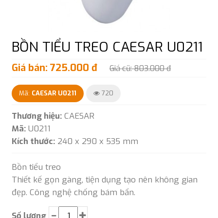
BỒN TIỂU TREO CAESAR U0211
Giá bán: 725.000 đ
Giá cũ: 803.000 đ
Mã:
CAESAR U0211
720
Thương hiệu:
CAESAR
Mã:
U0211
Kích thước:
240 x 290 x 535 mm
Bồn tiểu treo
Thiết kế gọn gàng, tiện dụng tạo nên không gian
đẹp. Công nghệ chống bám bẩn.
Số lượng