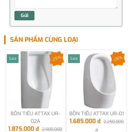
SẢN PHẨM CÙNG LOẠI
-25%
-26%
Sale
Sale
BỒN TIỂU ATTAX UR-
BỒN TIỂU ATTAX UR-01
1.685.000 đ
02A
2.250.000
1.875.000 đ
2.500.000
đ