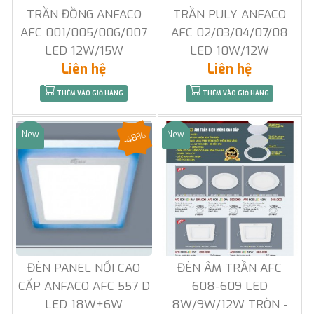
TRẦN ĐỒNG ANFACO
TRẦN PULY ANFACO
AFC 001/005/006/007
AFC 02/03/04/07/08
LED 12W/15W
LED 10W/12W
Liên hệ
Liên hệ
THÊM VÀO GIỎ HÀNG
THÊM VÀO GIỎ HÀNG
-48%
New
New
Sale
Sale
ĐÈN PANEL NỔI CAO
ĐÈN ÂM TRẦN AFC
CẤP ANFACO AFC 557 D
608-609 LED
LED 18W+6W
8W/9W/12W TRÒN -