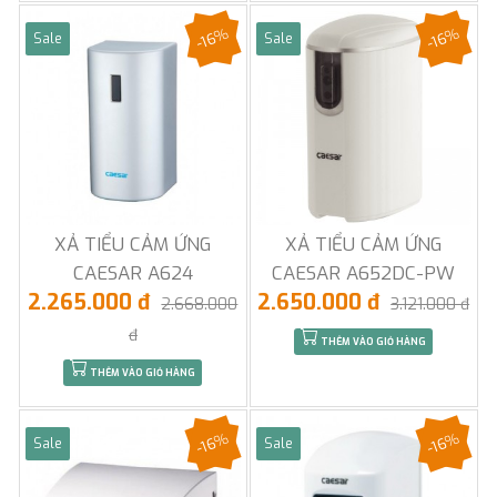
-16%
-16%
Sale
Sale
XẢ TIỂU CẢM ỨNG
XẢ TIỂU CẢM ỨNG
CAESAR A624
CAESAR A652DC-PW
2.265.000 đ
2.650.000 đ
2.668.000
3.121.000 đ
đ
THÊM VÀO GIỎ HÀNG
THÊM VÀO GIỎ HÀNG
-16%
-16%
Sale
Sale