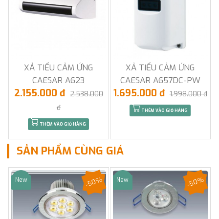
XẢ TIỂU CẢM ỨNG
XẢ TIỂU CẢM ỨNG
CAESAR A623
CAESAR A657DC-PW
2.155.000 đ
1.695.000 đ
2.538.000
1.998.000 đ
đ
THÊM VÀO GIỎ HÀNG
THÊM VÀO GIỎ HÀNG
SẢN PHẨM CÙNG GIÁ
-50%
-50%
New
New
Sale
Sale