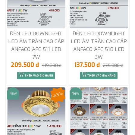
ĐÈN LED DOWNLIGHT
ĐÈN LED DOWNLIGHT
LED ÂM TRẦN CAO CẤP
LED ÂM TRẦN CAO CẤP
ANFACO AFC 511 LED
ANFACO AFC 510 LED
7W
3W
209.500 đ
137.500 đ
419.000 đ
275.000 đ
THÊM VÀO GIỎ HÀNG
THÊM VÀO GIỎ HÀNG
-45%
New
New
Sale
Sale