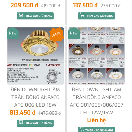
209.500 đ
137.500 đ
419.000 đ
275.000 đ
THÊM VÀO GIỎ HÀNG
THÊM VÀO GIỎ HÀNG
-45%
New
New
Sale
Sale
ĐÈN DOWNLIGHT ÂM
ĐÈN DOWNLIGHT ÂM
TRẦN ĐỒNG ANFACO
TRẦN ĐỒNG ANFACO
AFC 006 LED 15W
AFC 001/005/006/007
813.450 đ
LED 12W/15W
1.479.000 đ
Liên hệ
THÊM VÀO GIỎ HÀNG
THÊM VÀO GIỎ HÀNG