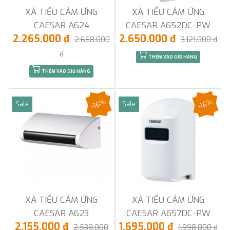
XẢ TIỂU CẢM ỨNG
XẢ TIỂU CẢM ỨNG
CAESAR A624
CAESAR A652DC-PW
2.265.000 đ
2.650.000 đ
2.668.000
3.121.000 đ
đ
THÊM VÀO GIỎ HÀNG
THÊM VÀO GIỎ HÀNG
-16%
-16%
Sale
Sale
XẢ TIỂU CẢM ỨNG
XẢ TIỂU CẢM ỨNG
CAESAR A623
CAESAR A657DC-PW
2.155.000 đ
1.695.000 đ
2.538.000
1.998.000 đ