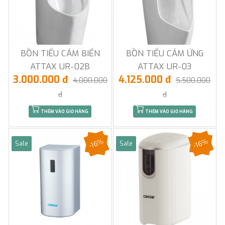
BỒN TIỂU CẢM BIẾN
BỒN TIỂU CẢM ỨNG
ATTAX UR-02B
ATTAX UR-03
3.000.000 đ
4.125.000 đ
4.000.000
5.500.000
đ
đ
THÊM VÀO GIỎ HÀNG
THÊM VÀO GIỎ HÀNG
-16%
-16%
Sale
Sale