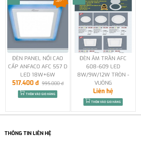
ĐÈN PANEL NỔI CAO
ĐÈN ÂM TRẦN AFC
CẤP ANFACO AFC 557 D
608-609 LED
LED 18W+6W
8W/9W/12W TRÒN -
517.400 đ
VUÔNG
995.000 đ
Liên hệ
THÊM VÀO GIỎ HÀNG
THÊM VÀO GIỎ HÀNG
THÔNG TIN LIÊN HỆ