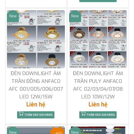
New
New
Sale
Sale
ĐÈN DOWNLIGHT ÂM
ĐÈN DOWNLIGHT ÂM
TRẦN ĐỒNG ANFACO
TRẦN PULY ANFACO
AFC 001/005/006/007
AFC 02/03/04/07/08
LED 12W/15W
LED 10W/12W
Liên hệ
Liên hệ
THÊM VÀO GIỎ HÀNG
THÊM VÀO GIỎ HÀNG
-48%
New
New
Sale
Sale