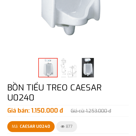
BỒN TIỂU TREO CAESAR
U0240
Giá bán: 1.150.000 đ
Giá cũ: 1.253.000 đ
Mã:
CAESAR U0240
877