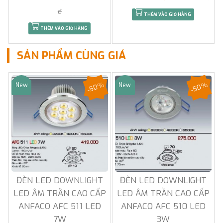
đ
THÊM VÀO GIỎ HÀNG
THÊM VÀO GIỎ HÀNG
SẢN PHẨM CÙNG GIÁ
-50%
-50%
New
New
Sale
Sale
ĐÈN LED DOWNLIGHT
ĐÈN LED DOWNLIGHT
LED ÂM TRẦN CAO CẤP
LED ÂM TRẦN CAO CẤP
ANFACO AFC 511 LED
ANFACO AFC 510 LED
7W
3W