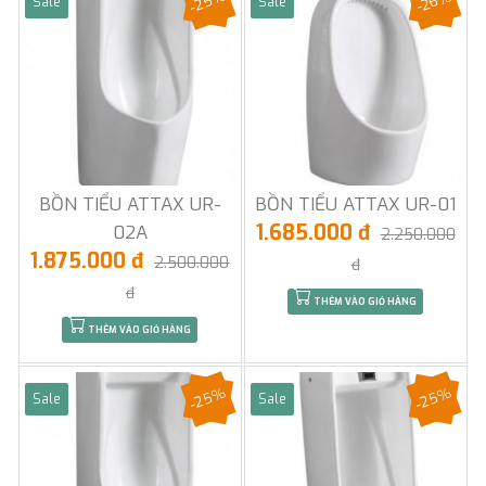
-25%
-26%
Sale
Sale
BỒN TIỂU ATTAX UR-
BỒN TIỂU ATTAX UR-01
1.685.000 đ
02A
2.250.000
1.875.000 đ
2.500.000
đ
đ
THÊM VÀO GIỎ HÀNG
THÊM VÀO GIỎ HÀNG
-25%
-25%
Sale
Sale