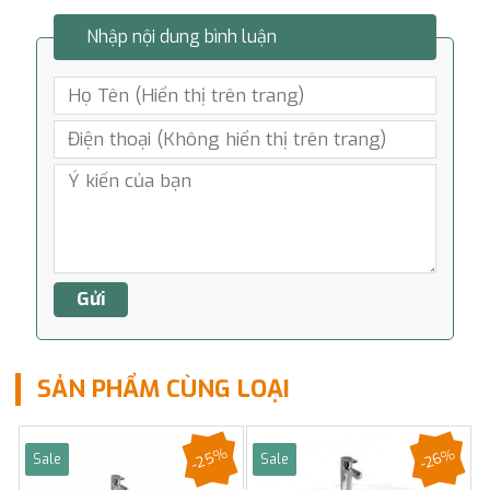
Nhập nội dung bình luận
SẢN PHẨM CÙNG LOẠI
-25%
-26%
Sale
Sale