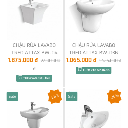
CHẬU RỬA LAVABO
CHẬU RỬA LAVABO
TREO ATTAX BW-04
TREO ATTAX BW-03N
1.875.000 đ
1.065.000 đ
2.500.000
1.425.000 đ
đ
THÊM VÀO GIỎ HÀNG
THÊM VÀO GIỎ HÀNG
-26%
-26%
Sale
Sale