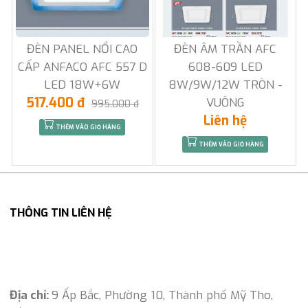
ĐÈN PANEL NỔI CAO
ĐÈN ÂM TRẦN AFC
CẤP ANFACO AFC 557 D
608-609 LED
LED 18W+6W
8W/9W/12W TRÒN -
517.400 đ
VUÔNG
995.000 đ
Liên hệ
THÊM VÀO GIỎ HÀNG
THÊM VÀO GIỎ HÀNG
THÔNG TIN LIÊN HỆ
Địa chỉ:
9 Ấp Bắc, Phường 10, Thành phố Mỹ Tho,