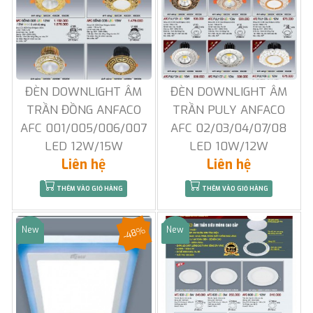
ĐÈN DOWNLIGHT ÂM
ĐÈN DOWNLIGHT ÂM
TRẦN ĐỒNG ANFACO
TRẦN PULY ANFACO
AFC 001/005/006/007
AFC 02/03/04/07/08
LED 12W/15W
LED 10W/12W
Liên hệ
Liên hệ
THÊM VÀO GIỎ HÀNG
THÊM VÀO GIỎ HÀNG
-48%
New
New
Sale
Sale