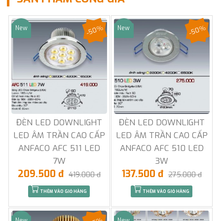
-50%
-50%
New
New
Sale
Sale
ĐÈN LED DOWNLIGHT
ĐÈN LED DOWNLIGHT
LED ÂM TRẦN CAO CẤP
LED ÂM TRẦN CAO CẤP
ANFACO AFC 511 LED
ANFACO AFC 510 LED
7W
3W
209.500 đ
137.500 đ
419.000 đ
275.000 đ
THÊM VÀO GIỎ HÀNG
THÊM VÀO GIỎ HÀNG
New
New