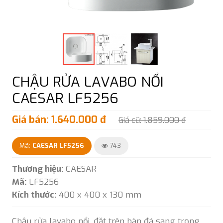
CHẬU RỬA LAVABO NỔI
CAESAR LF5256
Giá bán: 1.640.000 đ
Giá cũ: 1.859.000 đ
Mã:
CAESAR LF5256
743
Thương hiệu:
CAESAR
Mã:
LF5256
Kích thước:
400 x 400 x 130 mm
Chậu rửa lavabo nổi, đặt trên bàn đá sang trọng.