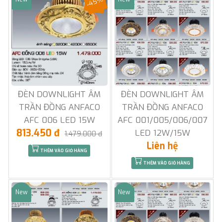
-45%
Sale
Sale
ĐÈN DOWNLIGHT ÂM
ĐÈN DOWNLIGHT ÂM
TRẦN ĐỒNG ANFACO
TRẦN ĐỒNG ANFACO
AFC 006 LED 15W
AFC 001/005/006/007
813.450 đ
LED 12W/15W
1.479.000 đ
Liên hệ
THÊM VÀO GIỎ HÀNG
THÊM VÀO GIỎ HÀNG
New
New
Sale
Sale