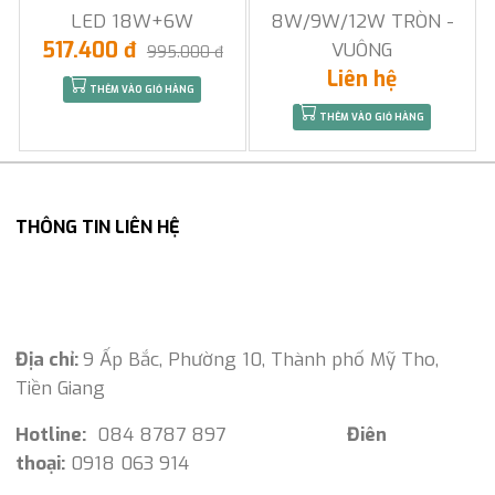
LED 18W+6W
8W/9W/12W TRÒN -
517.400 đ
VUÔNG
995.000 đ
Liên hệ
THÊM VÀO GIỎ HÀNG
THÊM VÀO GIỎ HÀNG
THÔNG TIN LIÊN HỆ
Địa chỉ:
9 Ấp Bắc, Phường 10, Thành phố Mỹ Tho,
Tiền Giang
Hotline:
084 8787 897
Điên
thoại:
0918 063 914