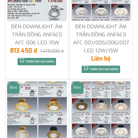
ĐÈN DOWNLIGHT ÂM
ĐÈN DOWNLIGHT ÂM
TRẦN ĐỒNG ANFACO
TRẦN ĐỒNG ANFACO
AFC 006 LED 15W
AFC 001/005/006/007
813.450 đ
LED 12W/15W
1.479.000 đ
Liên hệ
THÊM VÀO GIỎ HÀNG
THÊM VÀO GIỎ HÀNG
New
New
Sale
Sale