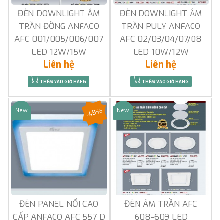
ĐÈN DOWNLIGHT ÂM
ĐÈN DOWNLIGHT ÂM
TRẦN ĐỒNG ANFACO
TRẦN PULY ANFACO
AFC 001/005/006/007
AFC 02/03/04/07/08
LED 12W/15W
LED 10W/12W
Liên hệ
Liên hệ
THÊM VÀO GIỎ HÀNG
THÊM VÀO GIỎ HÀNG
-48%
New
New
Sale
Sale
ĐÈN PANEL NỔI CAO
ĐÈN ÂM TRẦN AFC
CẤP ANFACO AFC 557 D
608-609 LED