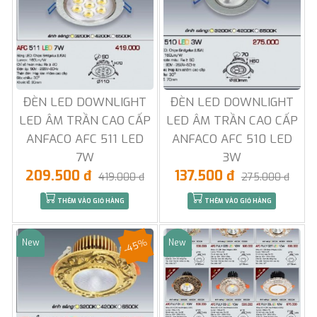
ĐÈN LED DOWNLIGHT
ĐÈN LED DOWNLIGHT
LED ÂM TRẦN CAO CẤP
LED ÂM TRẦN CAO CẤP
ANFACO AFC 511 LED
ANFACO AFC 510 LED
7W
3W
209.500 đ
137.500 đ
419.000 đ
275.000 đ
THÊM VÀO GIỎ HÀNG
THÊM VÀO GIỎ HÀNG
-45%
New
New
Sale
Sale