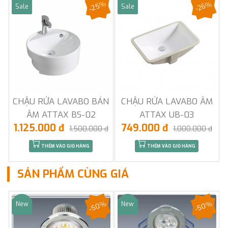
-25%
-26%
Sale
Sale
CHẬU RỬA LAVABO BÁN
CHẬU RỬA LAVABO ÂM
ÂM ATTAX BS-02
ATTAX UB-03
1.125.000 đ
749.000 đ
1.500.000 đ
1.000.000 đ
THÊM VÀO GIỎ HÀNG
THÊM VÀO GIỎ HÀNG
SẢN PHẨM CÙNG GIÁ
-50%
-50%
New
New
Sale
Sale