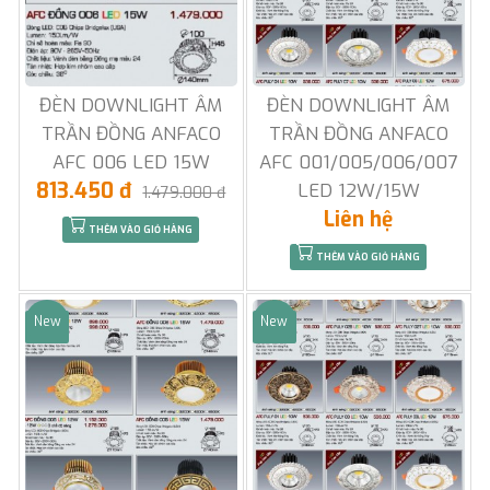
ĐÈN DOWNLIGHT ÂM
ĐÈN DOWNLIGHT ÂM
TRẦN ĐỒNG ANFACO
TRẦN ĐỒNG ANFACO
AFC 006 LED 15W
AFC 001/005/006/007
813.450 đ
LED 12W/15W
1.479.000 đ
Liên hệ
THÊM VÀO GIỎ HÀNG
THÊM VÀO GIỎ HÀNG
New
New
Sale
Sale