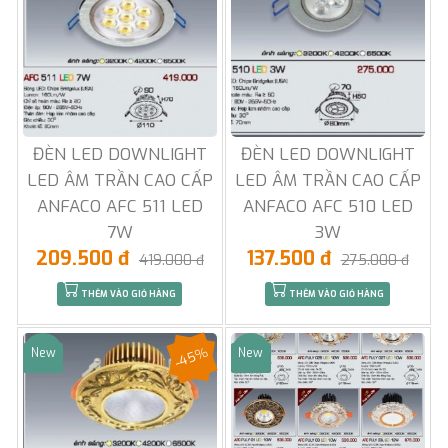
ĐÈN LED DOWNLIGHT
ĐÈN LED DOWNLIGHT
LED ÂM TRẦN CAO CẤP
LED ÂM TRẦN CAO CẤP
ANFACO AFC 511 LED
ANFACO AFC 510 LED
7W
3W
209.500 đ
137.500 đ
419.000 đ
275.000 đ
THÊM VÀO GIỎ HÀNG
THÊM VÀO GIỎ HÀNG
-45%
New
New
Sale
Sale