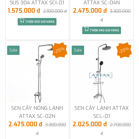
SUS 304 ATTAX SCI-01
ATTAX SC-04N
1.575.000 đ
2.475.000 đ
2.100.000 đ
3.300.000
đ
THÊM VÀO GIỎ HÀNG
THÊM VÀO GIỎ HÀNG
-25%
-25%
Sale
Sale
SEN CÂY NÓNG LẠNH
SEN CÂY LẠNH ATTAX
ATTAX SC-02N
SCL-01
2.475.000 đ
2.025.000 đ
3.300.000
2.700.000
đ
đ