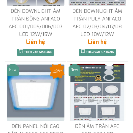
ĐÈN DOWNLIGHT ÂM
ĐÈN DOWNLIGHT ÂM
TRẦN ĐỒNG ANFACO
TRẦN PULY ANFACO
AFC 001/005/006/007
AFC 02/03/04/07/08
LED 12W/15W
LED 10W/12W
Liên hệ
Liên hệ
THÊM VÀO GIỎ HÀNG
THÊM VÀO GIỎ HÀNG
-48%
New
New
Sale
Sale
ĐÈN PANEL NỔI CAO
ĐÈN ÂM TRẦN AFC