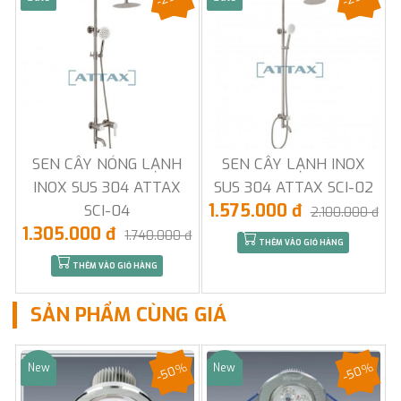
SEN CÂY NÓNG LẠNH
SEN CÂY LẠNH INOX
INOX SUS 304 ATTAX
SUS 304 ATTAX SCI-02
1.575.000 đ
SCI-04
2.100.000 đ
1.305.000 đ
1.740.000 đ
THÊM VÀO GIỎ HÀNG
THÊM VÀO GIỎ HÀNG
SẢN PHẨM CÙNG GIÁ
-50%
-50%
New
New
Sale
Sale