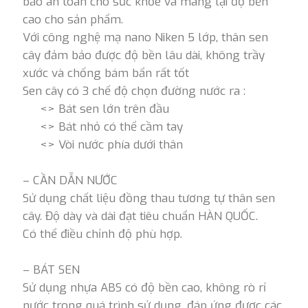
bảo an toàn cho sức khỏe và mang lại độ bền
cao cho sản phẩm.
Với công nghệ mạ nano Niken 5 lớp, thân sen
cây đảm bảo được độ bền lâu dài, không trầy
xước và chống bám bẩn rất tốt
Sen cây có 3 chế độ chọn đường nước ra :
<> Bát sen lớn trên đầu
<> Bát nhỏ có thể cầm tay
<> Vòi nước phía dưới thân
– CẦN DẪN NƯỚC
Sử dụng chất liệu đồng thau tương tự thân sen
cây. Độ dày và dài đạt tiêu chuẩn HÀN QUỐC.
Có thể điều chỉnh độ phù hợp.
– BÁT SEN
Sử dụng nhựa ABS có độ bền cao, không rò rỉ
nước trong quá trình sử dụng, đáp ứng được các