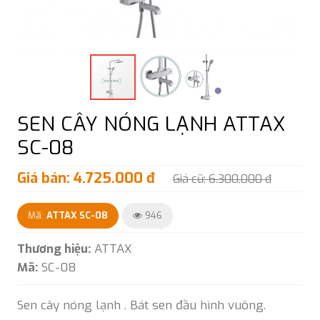
SEN CÂY NÓNG LẠNH ATTAX
SC-08
Giá bán: 4.725.000 đ
Giá cũ: 6.300.000 đ
Mã:
ATTAX SC-08
946
Thương hiệu:
ATTAX
Mã:
SC-08
Sen cây nóng lạnh . Bát sen đầu hình vuông.