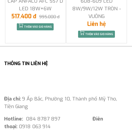
CẤP ANFACO AFC 557 D
608-609 LED
LED 18W+6W
8W/9W/12W TRÒN -
517.400 đ
VUÔNG
995.000 đ
Liên hệ
THÊM VÀO GIỎ HÀNG
THÊM VÀO GIỎ HÀNG
THÔNG TIN LIÊN HỆ
Địa chỉ:
9 Ấp Bắc, Phường 10, Thành phố Mỹ Tho,
Tiền Giang
Hotline:
084 8787 897
Điên
thoại:
0918 063 914