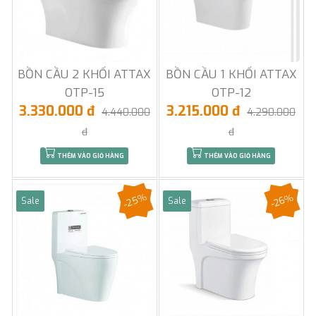
BỒN CẦU 2 KHỐI ATTAX
BỒN CẦU 1 KHỐI ATTAX
OTP-15
OTP-12
3.330.000 đ
3.215.000 đ
4.440.000
4.290.000
đ
đ
THÊM VÀO GIỎ HÀNG
THÊM VÀO GIỎ HÀNG
-25%
-26%
Sale
Sale