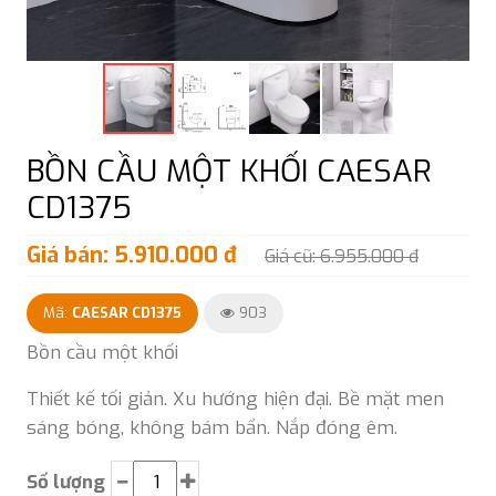
BỒN CẦU MỘT KHỐI CAESAR
CD1375
Giá bán: 5.910.000 đ
Giá cũ: 6.955.000 đ
Mã:
CAESAR CD1375
903
Bồn cầu một khối
Thiết kế tối giản. Xu hướng hiện đại. Bề mặt men
sáng bóng, không bám bẩn. Nắp đóng êm.
Số lượng