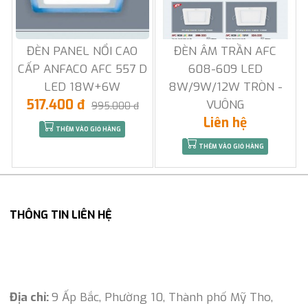
ĐÈN PANEL NỔI CAO
ĐÈN ÂM TRẦN AFC
CẤP ANFACO AFC 557 D
608-609 LED
LED 18W+6W
8W/9W/12W TRÒN -
517.400 đ
VUÔNG
995.000 đ
Liên hệ
THÊM VÀO GIỎ HÀNG
THÊM VÀO GIỎ HÀNG
THÔNG TIN LIÊN HỆ
Địa chỉ:
9 Ấp Bắc, Phường 10, Thành phố Mỹ Tho,