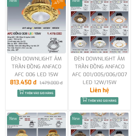
-45%
New
New
Sale
Sale
ĐÈN DOWNLIGHT ÂM
ĐÈN DOWNLIGHT ÂM
TRẦN ĐỒNG ANFACO
TRẦN ĐỒNG ANFACO
AFC 006 LED 15W
AFC 001/005/006/007
813.450 đ
LED 12W/15W
1.479.000 đ
Liên hệ
THÊM VÀO GIỎ HÀNG
THÊM VÀO GIỎ HÀNG
New
New
Sale
Sale