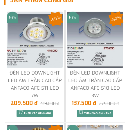
SẢN PHẨM CÙNG GIÁ
-50%
-50%
New
New
Sale
Sale
ĐÈN LED DOWNLIGHT
ĐÈN LED DOWNLIGHT
LED ÂM TRẦN CAO CẤP
LED ÂM TRẦN CAO CẤP
ANFACO AFC 511 LED
ANFACO AFC 510 LED
7W
3W
209.500 đ
137.500 đ
419.000 đ
275.000 đ
THÊM VÀO GIỎ HÀNG
THÊM VÀO GIỎ HÀNG