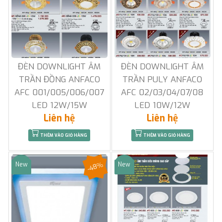
ĐÈN DOWNLIGHT ÂM
ĐÈN DOWNLIGHT ÂM
TRẦN ĐỒNG ANFACO
TRẦN PULY ANFACO
AFC 001/005/006/007
AFC 02/03/04/07/08
LED 12W/15W
LED 10W/12W
Liên hệ
Liên hệ
THÊM VÀO GIỎ HÀNG
THÊM VÀO GIỎ HÀNG
-48%
New
New
Sale
Sale