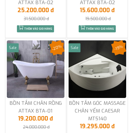
ATTAX BTA-02
ATTAX BTA-02
25.200.000 đ
15.600.000 đ
31.500.000 đ
19.500.000 đ
THÊM VÀO GIỎ HÀNG
THÊM VÀO GIỎ HÀNG
-20%
-19%
Sale
Sale
BỒN TẮM CHÂN RỒNG
BỒN TẮM GÓC MASSAGE
ATTAX BTA-01
CHÂN YẾM CAESAR
19.200.000 đ
MT5140
19.295.000 đ
24.000.000 đ