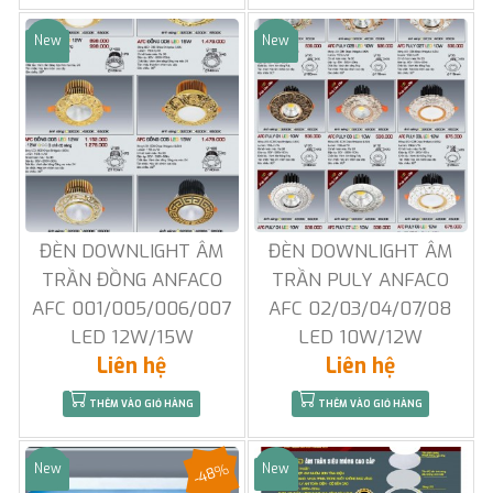
New
New
Sale
Sale
ĐÈN DOWNLIGHT ÂM
ĐÈN DOWNLIGHT ÂM
TRẦN ĐỒNG ANFACO
TRẦN PULY ANFACO
AFC 001/005/006/007
AFC 02/03/04/07/08
LED 12W/15W
LED 10W/12W
Liên hệ
Liên hệ
THÊM VÀO GIỎ HÀNG
THÊM VÀO GIỎ HÀNG
-48%
New
New
Sale
Sale