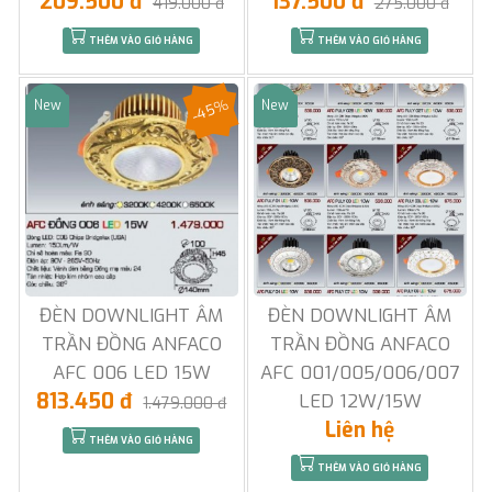
209.500 đ
137.500 đ
419.000 đ
275.000 đ
THÊM VÀO GIỎ HÀNG
THÊM VÀO GIỎ HÀNG
-45%
New
New
Sale
Sale
ĐÈN DOWNLIGHT ÂM
ĐÈN DOWNLIGHT ÂM
TRẦN ĐỒNG ANFACO
TRẦN ĐỒNG ANFACO
AFC 006 LED 15W
AFC 001/005/006/007
813.450 đ
LED 12W/15W
1.479.000 đ
Liên hệ
THÊM VÀO GIỎ HÀNG
THÊM VÀO GIỎ HÀNG