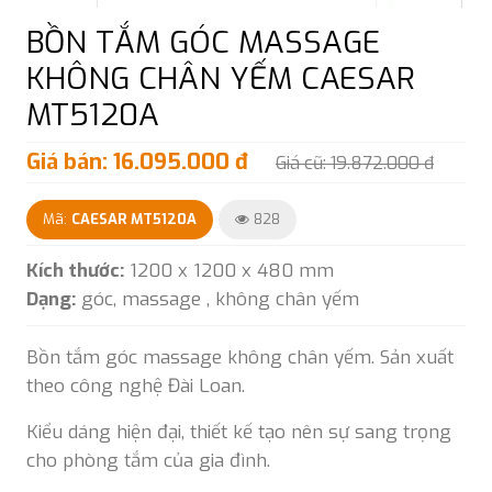
BỒN TẮM GÓC MASSAGE
KHÔNG CHÂN YẾM CAESAR
MT5120A
Giá bán: 16.095.000 đ
Giá cũ: 19.872.000 đ
Mã:
CAESAR MT5120A
828
Kích thước:
1200 x 1200 x 480 mm
Dạng:
góc, massage , không chân yếm
Bồn tắm góc massage không chân yếm. Sản xuất
theo công nghệ Đài Loan.
Kiểu dáng hiện đại, thiết kế tạo nên sự sang trọng
cho phòng tắm của gia đình.