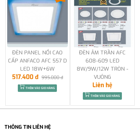
ĐÈN PANEL NỔI CAO
ĐÈN ÂM TRẦN AFC
CẤP ANFACO AFC 557 D
608-609 LED
LED 18W+6W
8W/9W/12W TRÒN -
517.400 đ
VUÔNG
995.000 đ
Liên hệ
THÊM VÀO GIỎ HÀNG
THÊM VÀO GIỎ HÀNG
THÔNG TIN LIÊN HỆ