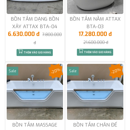
BỒN TẮM DẠNG BỒN
BỒN TẮM NẰM ATTAX
XÂY ATTAX BTA-04
BTA-03
6.630.000 đ
17.280.000 đ
7.800.000
21.600.000 đ
đ
THÊM VÀO GIỎ HÀNG
THÊM VÀO GIỎ HÀNG
-20%
-20%
Sale
Sale
BỒN TẮM MASSAGE
BỒN TẮM CHÂN ĐẾ