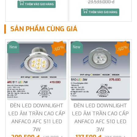
23.533.000 đ
THÊM VÀO GIỎ HÀNG
THÊM VÀO GIỎ HÀNG
SẢN PHẨM CÙNG GIÁ
-50%
-50%
New
New
Sale
Sale
ĐÈN LED DOWNLIGHT
ĐÈN LED DOWNLIGHT
LED ÂM TRẦN CAO CẤP
LED ÂM TRẦN CAO CẤP
ANFACO AFC 511 LED
ANFACO AFC 510 LED
7W
3W