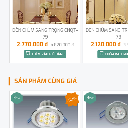
ĐÈN CHÙM SANG TRỌNG CNQT-
ĐÈN CHÙM SANG TR
79
78
2.770.000 đ
2.120.000 đ
4.820.000 đ
3.
THÊM VÀO GIỎ HÀNG
THÊM VÀO GIỎ
SẢN PHẨM CÙNG GIÁ
-50%
New
New
Sale
Sale