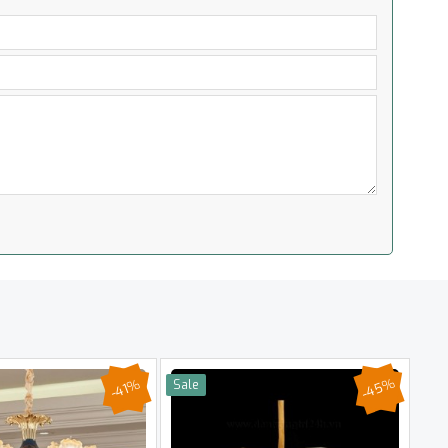
-45%
-41%
Sale