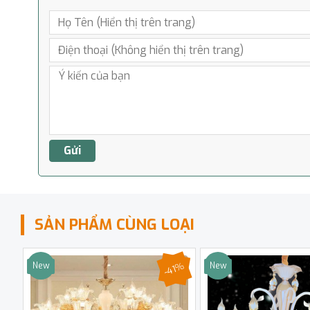
SẢN PHẨM CÙNG LOẠI
-41%
New
New
Sale
Sale