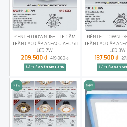
ĐÈN LED DOWNLIGHT LED ÂM
ĐÈN LED DOWNLIG
TRẦN CAO CẤP ANFACO AFC 511
TRẦN CAO CẤP ANFA
LED 7W
LED 3W
209.500 đ
137.500 đ
419.000 đ
27
THÊM VÀO GIỎ HÀNG
THÊM VÀO GIỎ
New
New
Sale
Sale