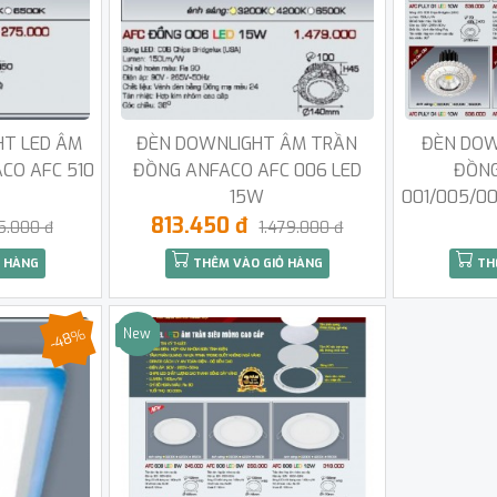
HT LED ÂM
ĐÈN DOWNLIGHT ÂM TRẦN
ĐÈN DOW
CO AFC 510
ĐỒNG ANFACO AFC 006 LED
ĐỒNG
15W
001/005/0
813.450 đ
5.000 đ
1.479.000 đ
 HÀNG
THÊM VÀO GIỎ HÀNG
TH
-48%
New
Sale