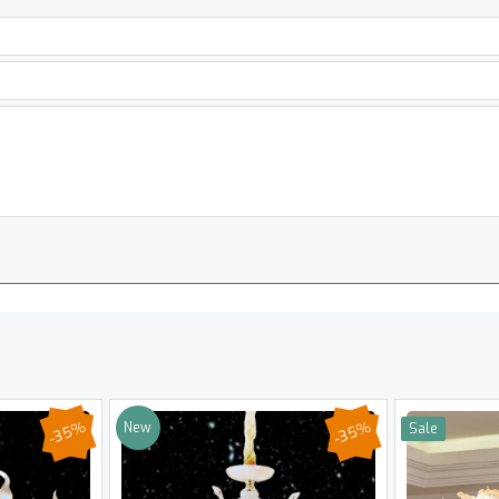
-35%
-35%
New
Sale