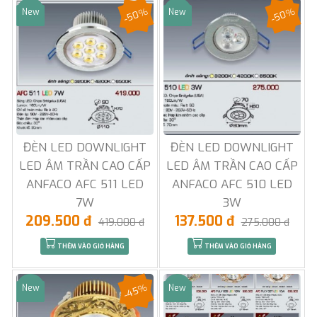
-50%
-50%
New
New
Sale
Sale
ĐÈN LED DOWNLIGHT
ĐÈN LED DOWNLIGHT
LED ÂM TRẦN CAO CẤP
LED ÂM TRẦN CAO CẤP
ANFACO AFC 511 LED
ANFACO AFC 510 LED
7W
3W
209.500 đ
137.500 đ
419.000 đ
275.000 đ
THÊM VÀO GIỎ HÀNG
THÊM VÀO GIỎ HÀNG
-45%
New
New
Sale
Sale