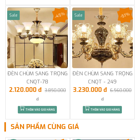
-45%
-51%
Sale
Sale
ĐÈN CHÙM SANG TRỌNG
ĐÈN CHÙM SANG TRỌNG
CNQT-78
CNQT - 249
2.120.000 đ
3.230.000 đ
3.850.000
6.560.000
đ
đ
THÊM VÀO GIỎ HÀNG
THÊM VÀO GIỎ HÀNG
SẢN PHẨM CÙNG GIÁ