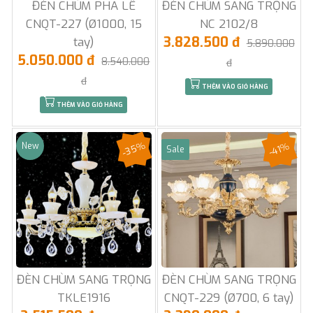
ĐÈN CHÙM PHA LÊ
ĐÈN CHÙM SANG TRỌNG
CNQT-227 (Ø1000, 15
NC 2102/8
3.828.500 đ
tay)
5.890.000
5.050.000 đ
8.540.000
đ
đ
THÊM VÀO GIỎ HÀNG
THÊM VÀO GIỎ HÀNG
-35%
-41%
New
Sale
ĐÈN CHÙM SANG TRỌNG
ĐÈN CHÙM SANG TRỌNG
TKLE1916
CNQT-229 (Ø700, 6 tay)