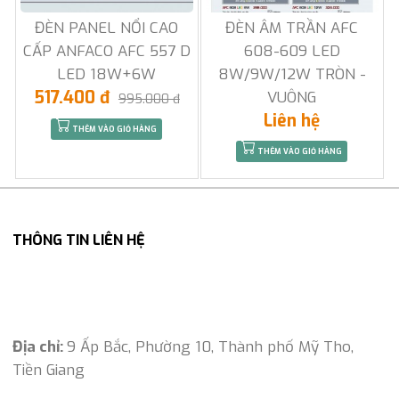
ĐÈN PANEL NỔI CAO
ĐÈN ÂM TRẦN AFC
CẤP ANFACO AFC 557 D
608-609 LED
LED 18W+6W
8W/9W/12W TRÒN -
517.400 đ
VUÔNG
995.000 đ
Liên hệ
THÊM VÀO GIỎ HÀNG
THÊM VÀO GIỎ HÀNG
THÔNG TIN LIÊN HỆ
Địa chỉ:
9 Ấp Bắc, Phường 10, Thành phố Mỹ Tho,
Tiền Giang