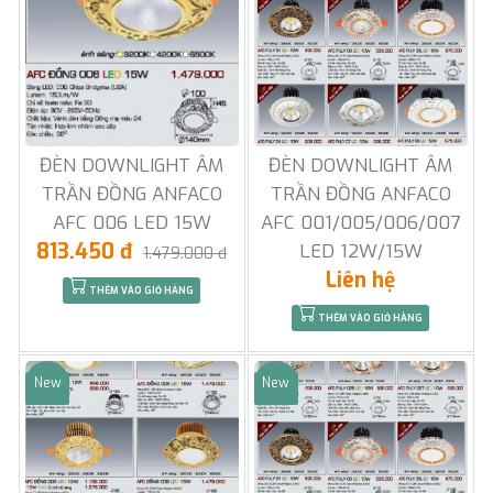
ĐÈN DOWNLIGHT ÂM
ĐÈN DOWNLIGHT ÂM
TRẦN ĐỒNG ANFACO
TRẦN ĐỒNG ANFACO
AFC 006 LED 15W
AFC 001/005/006/007
813.450 đ
LED 12W/15W
1.479.000 đ
Liên hệ
THÊM VÀO GIỎ HÀNG
THÊM VÀO GIỎ HÀNG
New
New
Sale
Sale