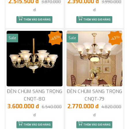
2.515.500 đ
2.390.000 đ
3.870.000
3.990.000
đ
đ
THÊM VÀO GIỎ HÀNG
THÊM VÀO GIỎ HÀNG
-45%
-43%
Sale
Sale
ĐÈN CHÙM SANG TRỌNG
ĐÈN CHÙM SANG TRỌNG
CNQT-80
CNQT-79
3.600.000 đ
2.770.000 đ
6.540.000
4.820.000
đ
đ
THÊM VÀO GIỎ HÀNG
THÊM VÀO GIỎ HÀNG