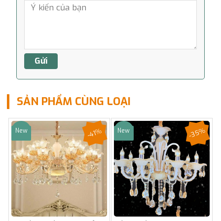
SẢN PHẨM CÙNG LOẠI
-35%
-41%
New
New
Sale
Sale