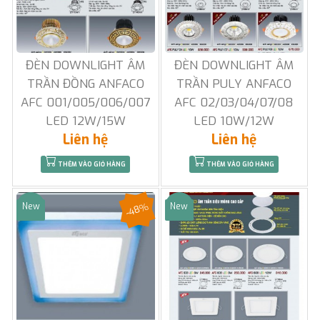
ĐÈN DOWNLIGHT ÂM
ĐÈN DOWNLIGHT ÂM
TRẦN ĐỒNG ANFACO
TRẦN PULY ANFACO
AFC 001/005/006/007
AFC 02/03/04/07/08
LED 12W/15W
LED 10W/12W
Liên hệ
Liên hệ
THÊM VÀO GIỎ HÀNG
THÊM VÀO GIỎ HÀNG
-48%
New
New
Sale
Sale