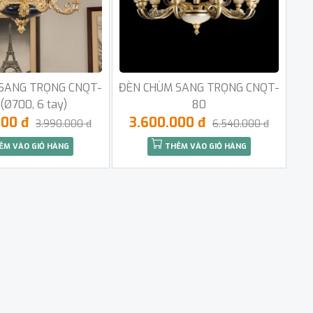
SANG TRỌNG CNQT-
ĐÈN CHÙM SANG TRỌNG CNQT-
(Ø700, 6 tay)
80
000 đ
3.600.000 đ
3.990.000 đ
6.540.000 đ
ÊM VÀO GIỎ HÀNG
THÊM VÀO GIỎ HÀNG