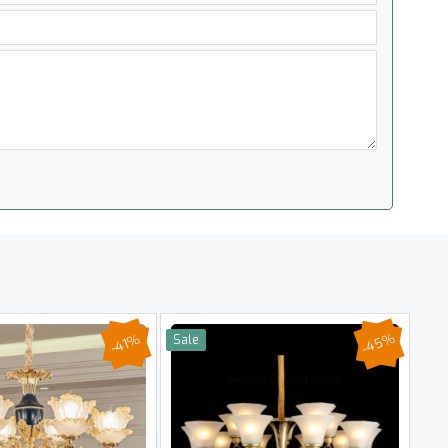
-45%
-41%
Sale