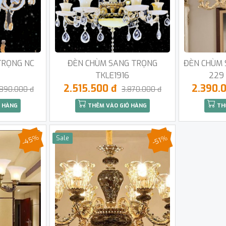
TRỌNG NC
ĐÈN CHÙM SANG TRỌNG
ĐÈN CHÙM 
TKLE1916
229 
2.515.500 đ
2.390.
.890.000 đ
3.870.000 đ
 HÀNG
THÊM VÀO GIỎ HÀNG
TH
-45%
-51%
Sale