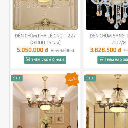
ĐÈN CHÙM PHA LÊ CNQT-227
ĐÈN CHÙM SANG 
(Ø1000, 15 tay)
2102/8
5.050.000 đ
3.828.500 đ
8.540.000 đ
5
THÊM VÀO GIỎ HÀNG
THÊM VÀO GIỎ
-43%
Sale
Sale