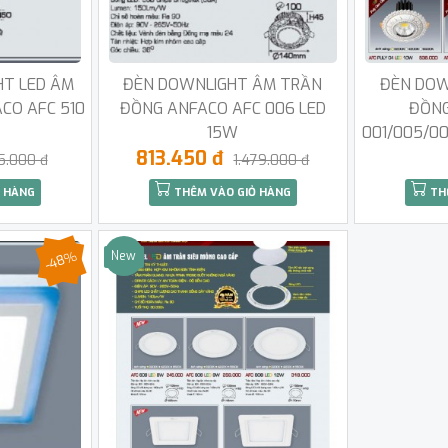
HT LED ÂM
ĐÈN DOWNLIGHT ÂM TRẦN
ĐÈN DOW
CO AFC 510
ĐỒNG ANFACO AFC 006 LED
ĐỒNG
15W
001/005/0
813.450 đ
5.000 đ
1.479.000 đ
 HÀNG
THÊM VÀO GIỎ HÀNG
TH
-48%
New
Sale