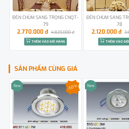
ĐÈN CHÙM SANG TRỌNG CNQT-
ĐÈN CHÙM SANG TR
79
78
2.770.000 đ
2.120.000 đ
4.820.000 đ
3.
THÊM VÀO GIỎ HÀNG
THÊM VÀO GIỎ
SẢN PHẨM CÙNG GIÁ
-50%
New
New
Sale
Sale