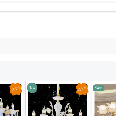
-35%
-35%
New
Sale