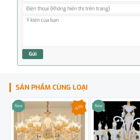
SẢN PHẨM CÙNG LOẠI
-41%
New
New
Sale
Sale