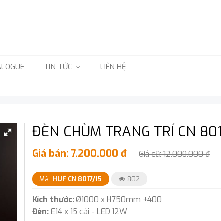
ALOGUE
TIN TỨC
LIÊN HỆ
ĐÈN CHÙM TRANG TRÍ CN 8017
Giá bán: 7.200.000 đ
Giá cũ: 12.000.000 đ
Mã:
HUF CN 8017/15
802
Kích thước:
Ø1000 x H750mm +400
Đèn:
E14 x 15 cái - LED 12W