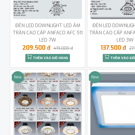
ĐÈN LED DOWNLIGHT LED ÂM
ĐÈN LED DOWNLIG
TRẦN CAO CẤP ANFACO AFC 511
TRẦN CAO CẤP ANFA
LED 7W
LED 3W
209.500 đ
137.500 đ
419.000 đ
27
THÊM VÀO GIỎ HÀNG
THÊM VÀO GIỎ
New
New
Sale
Sale