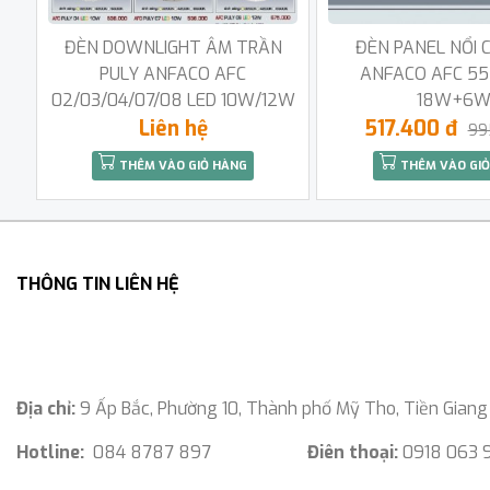
ĐÈN DOWNLIGHT ÂM TRẦN
ĐÈN PANEL NỔI 
PULY ANFACO AFC
ANFACO AFC 55
02/03/04/07/08 LED 10W/12W
18W+6
Liên hệ
517.400 đ
99
THÊM VÀO GIỎ HÀNG
THÊM VÀO GIỎ
THÔNG TIN LIÊN HỆ
Địa chỉ:
9 Ấp Bắc, Phường 10, Thành phố Mỹ Tho, Tiền Giang
Hotline:
084 8787 897
Điên thoại:
0918 063 