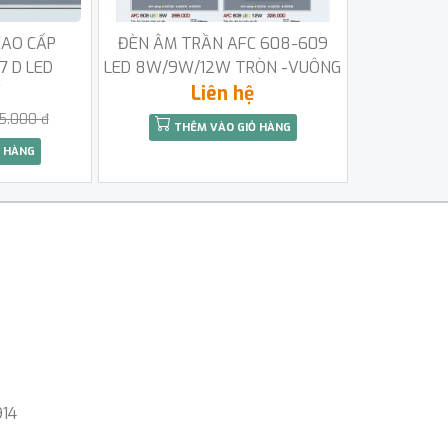
CAO CẤP
ĐÈN ÂM TRẦN AFC 608-609
7 D LED
LED 8W/9W/12W TRÒN -VUÔNG
W
Liên hệ
5.000 đ
THÊM VÀO GIỎ HÀNG
 HÀNG
914