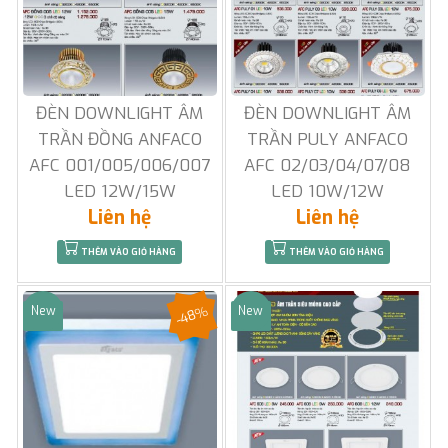
ĐÈN DOWNLIGHT ÂM
ĐÈN DOWNLIGHT ÂM
TRẦN ĐỒNG ANFACO
TRẦN PULY ANFACO
AFC 001/005/006/007
AFC 02/03/04/07/08
LED 12W/15W
LED 10W/12W
Liên hệ
Liên hệ
THÊM VÀO GIỎ HÀNG
THÊM VÀO GIỎ HÀNG
-48%
New
New
Sale
Sale