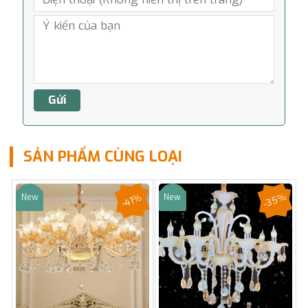
SẢN PHẨM CÙNG LOẠI
-35%
-41%
New
New
Sale
Sale