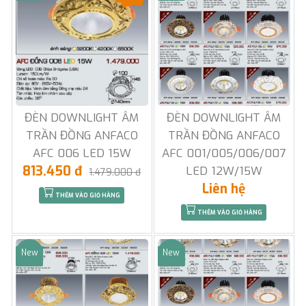
ĐÈN DOWNLIGHT ÂM
ĐÈN DOWNLIGHT ÂM
TRẦN ĐỒNG ANFACO
TRẦN ĐỒNG ANFACO
AFC 006 LED 15W
AFC 001/005/006/007
813.450 đ
LED 12W/15W
1.479.000 đ
Liên hệ
THÊM VÀO GIỎ HÀNG
THÊM VÀO GIỎ HÀNG
New
New
Sale
Sale