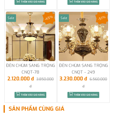
THÊM VÀO GIỎ HÀNG
THÊM VÀO GIỎ HÀNG
-45%
-51%
Sale
Sale
ĐÈN CHÙM SANG TRỌNG
ĐÈN CHÙM SANG TRỌNG
CNQT-78
CNQT - 249
2.120.000 đ
3.230.000 đ
3.850.000
6.560.000
đ
đ
THÊM VÀO GIỎ HÀNG
THÊM VÀO GIỎ HÀNG
SẢN PHẨM CÙNG GIÁ