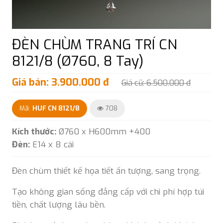
ĐÈN CHÙM TRANG TRÍ CN
8121/8 (Ø760, 8 Tay)
Giá bán: 3.900.000 đ
Giá cũ: 6.500.000 đ
Mã:
HUF CN 8121/8
708
Kích thước:
Ø760 x H600mm +400
Đèn:
E14 x 8 cái
Đèn chùm thiết kế họa tiết ấn tượng, sang trọng.
Tạo không gian sống đẳng cấp với chi phí hợp túi
tiền, chất lượng lâu bền.