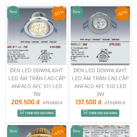
-50%
-50%
New
New
Sale
Sale
ĐÈN LED DOWNLIGHT
ĐÈN LED DOWNLIGHT
LED ÂM TRẦN CAO CẤP
LED ÂM TRẦN CAO CẤP
ANFACO AFC 511 LED
ANFACO AFC 510 LED
7W
3W
209.500 đ
137.500 đ
419.000 đ
275.000 đ
THÊM VÀO GIỎ HÀNG
THÊM VÀO GIỎ HÀNG
-45%
New
New
Sale
Sale