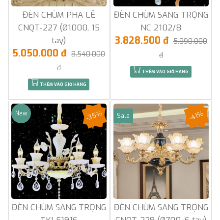
ĐÈN CHÙM PHA LÊ
ĐÈN CHÙM SANG TRỌNG
CNQT-227 (Ø1000, 15
NC 2102/8
3.828.500 đ
tay)
5.890.000
5.050.000 đ
8.540.000
đ
đ
THÊM VÀO GIỎ HÀNG
THÊM VÀO GIỎ HÀNG
-35%
-41%
New
Sale
ĐÈN CHÙM SANG TRỌNG
ĐÈN CHÙM SANG TRỌNG