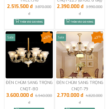
TKLE1916
CNQT-229 (Ø700, 6 tay)
2.515.500 đ
2.390.000 đ
3.870.000
3.990.000
đ
đ
THÊM VÀO GIỎ HÀNG
THÊM VÀO GIỎ HÀNG
-45%
-43%
Sale
Sale
ĐÈN CHÙM SANG TRỌNG
ĐÈN CHÙM SANG TRỌNG
CNQT-80
CNQT-79
3.600.000 đ
2.770.000 đ
6.540.000
4.820.000
đ
đ