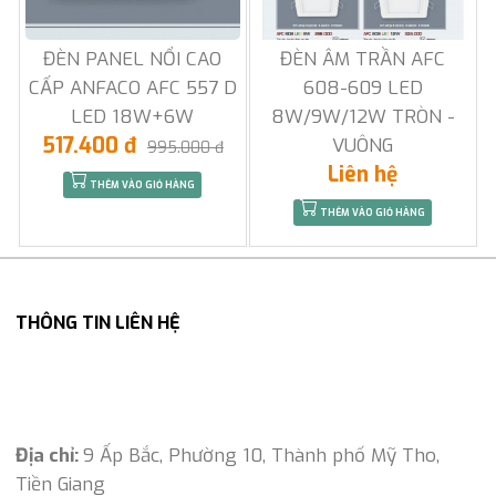
ĐÈN PANEL NỔI CAO
ĐÈN ÂM TRẦN AFC
CẤP ANFACO AFC 557 D
608-609 LED
LED 18W+6W
8W/9W/12W TRÒN -
517.400 đ
VUÔNG
995.000 đ
Liên hệ
THÊM VÀO GIỎ HÀNG
THÊM VÀO GIỎ HÀNG
THÔNG TIN LIÊN HỆ
Địa chỉ:
9 Ấp Bắc, Phường 10, Thành phố Mỹ Tho,
Tiền Giang