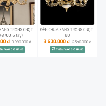
SANG TRỌNG CNQT-
ĐÈN CHÙM SANG TRỌNG CNQT-
(Ø700, 6 tay)
80
000 đ
3.600.000 đ
3.990.000 đ
6.540.000 đ
ÊM VÀO GIỎ HÀNG
THÊM VÀO GIỎ HÀNG