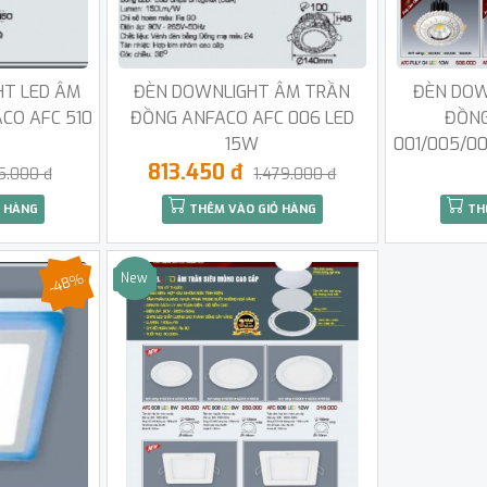
HT LED ÂM
ĐÈN DOWNLIGHT ÂM TRẦN
ĐÈN DOW
CO AFC 510
ĐỒNG ANFACO AFC 006 LED
ĐỒNG
15W
001/005/0
813.450 đ
5.000 đ
1.479.000 đ
 HÀNG
THÊM VÀO GIỎ HÀNG
TH
-48%
New
Sale