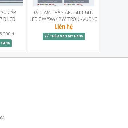
CAO CẤP
ĐÈN ÂM TRẦN AFC 608-609
7 D LED
LED 8W/9W/12W TRÒN -VUÔNG
W
Liên hệ
5.000 đ
THÊM VÀO GIỎ HÀNG
 HÀNG
914