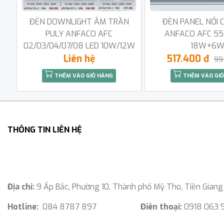
ĐÈN DOWNLIGHT ÂM TRẦN
ĐÈN PANEL NỔI 
PULY ANFACO AFC
ANFACO AFC 55
02/03/04/07/08 LED 10W/12W
18W+6
Liên hệ
517.400 đ
99
THÊM VÀO GIỎ HÀNG
THÊM VÀO GIỎ
THÔNG TIN LIÊN HỆ
Địa chỉ:
9 Ấp Bắc, Phường 10, Thành phố Mỹ Tho, Tiền Giang
Hotline:
084 8787 897
Điên thoại:
0918 063 