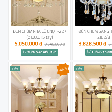
ĐÈN CHÙM PHA LÊ CNQT-227
ĐÈN CHÙM SANG 
(Ø1000, 15 tay)
2102/8
5.050.000 đ
3.828.500 đ
8.540.000 đ
5
THÊM VÀO GIỎ HÀNG
THÊM VÀO GIỎ
-43%
Sale
Sale