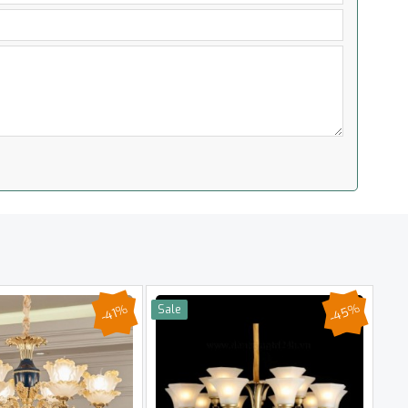
-45%
-41%
Sale