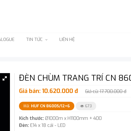
ALOGUE
TIN TỨC
LIÊN HỆ
ĐÈN CHÙM TRANG TRÍ CN 860
Giá bán: 10.620.000 đ
Giá cũ: 17.700.000 đ
Mã:
HUF CN 86005/12+6
673
Kích thước:
Ø1000m x H1100mm + 400
Đèn:
E14 x 18 cái - LED