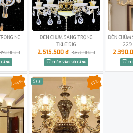
TRỌNG NC
ĐÈN CHÙM SANG TRỌNG
ĐÈN CHÙM 
TKLE1916
229 
2.515.500 đ
2.390.
.890.000 đ
3.870.000 đ
 HÀNG
THÊM VÀO GIỎ HÀNG
TH
-45%
-51%
Sale