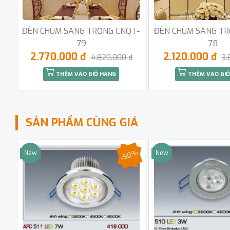
ĐÈN CHÙM SANG TRỌNG CNQT-
ĐÈN CHÙM SANG TR
79
78
2.770.000 đ
2.120.000 đ
4.820.000 đ
3.
THÊM VÀO GIỎ HÀNG
THÊM VÀO GIỎ
SẢN PHẨM CÙNG GIÁ
-50%
New
New
Sale
Sale