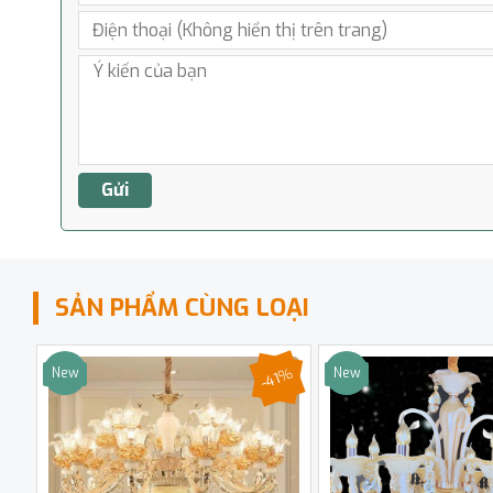
SẢN PHẨM CÙNG LOẠI
-41%
New
New
Sale
Sale