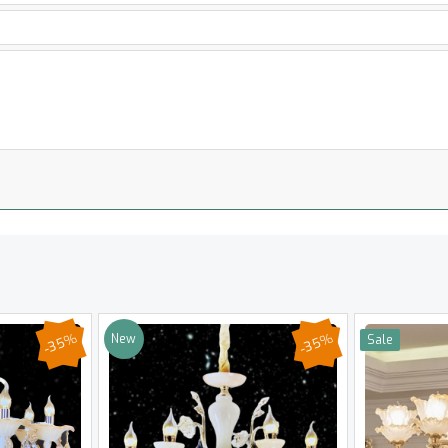
-35%
-35%
New
Sale