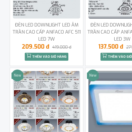
ĐÈN LED DOWNLIGHT LED ÂM
ĐÈN LED DOWNLIG
TRẦN CAO CẤP ANFACO AFC 511
TRẦN CAO CẤP ANFA
LED 7W
LED 3W
209.500 đ
137.500 đ
419.000 đ
27
THÊM VÀO GIỎ HÀNG
THÊM VÀO GIỎ
New
New
Sale
Sale