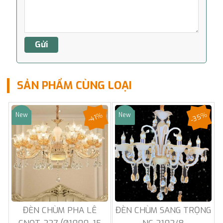
SẢN PHẨM CÙNG LOẠI
-35%
-41%
New
New
Sale
Sale
ĐÈN CHÙM PHA LÊ
ĐÈN CHÙM SANG TRỌNG