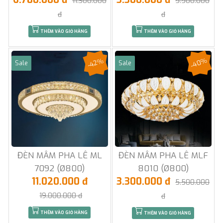
11.300.000
5.500.000
đ
đ
THÊM VÀO GIỎ HÀNG
THÊM VÀO GIỎ HÀNG
-40%
-42%
Sale
Sale
ĐÈN MÂM PHA LÊ ML
ĐÈN MÂM PHA LÊ MLF
7092 (Ø800)
8010 (Ø800)
11.020.000 đ
3.300.000 đ
5.500.000
19.000.000 đ
đ
THÊM VÀO GIỎ HÀNG
THÊM VÀO GIỎ HÀNG