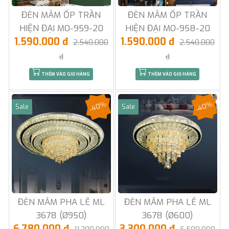
ĐÈN MÂM ỐP TRẦN
ĐÈN MÂM ỐP TRẦN
HIỆN ĐẠI MO-959-20
HIỆN ĐẠI MO-958-20
1.590.000 đ
1.590.000 đ
2.540.000
2.540.000
đ
đ
THÊM VÀO GIỎ HÀNG
THÊM VÀO GIỎ HÀNG
-40%
-40%
Sale
Sale
ĐÈN MÂM PHA LÊ ML
ĐÈN MÂM PHA LÊ ML
3678 (Ø950)
3678 (Ø600)
6.780.000 đ
3.300.000 đ