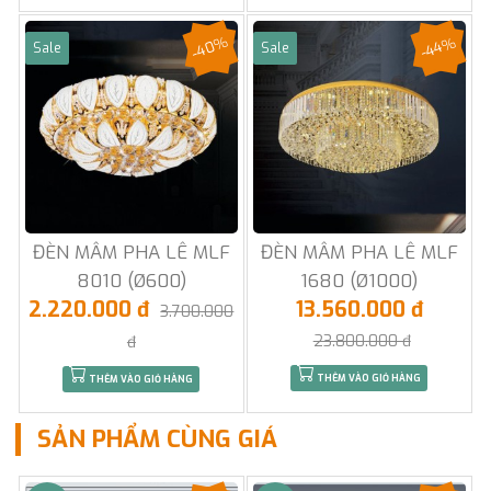
-40%
-44%
Sale
Sale
ĐÈN MÂM PHA LÊ MLF
ĐÈN MÂM PHA LÊ MLF
8010 (Ø600)
1680 (Ø1000)
2.220.000 đ
13.560.000 đ
3.700.000
23.800.000 đ
đ
THÊM VÀO GIỎ HÀNG
THÊM VÀO GIỎ HÀNG
SẢN PHẨM CÙNG GIÁ