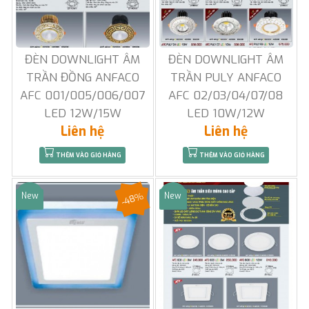
ĐÈN DOWNLIGHT ÂM
ĐÈN DOWNLIGHT ÂM
TRẦN ĐỒNG ANFACO
TRẦN PULY ANFACO
AFC 001/005/006/007
AFC 02/03/04/07/08
LED 12W/15W
LED 10W/12W
Liên hệ
Liên hệ
THÊM VÀO GIỎ HÀNG
THÊM VÀO GIỎ HÀNG
-48%
New
New
Sale
Sale