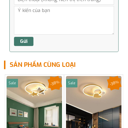
SẢN PHẨM CÙNG LOẠI
-38%
-38%
Sale
Sale