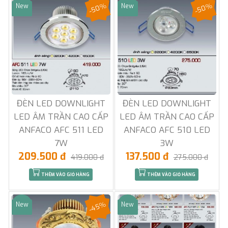
-50%
-50%
New
New
Sale
Sale
ĐÈN LED DOWNLIGHT
ĐÈN LED DOWNLIGHT
LED ÂM TRẦN CAO CẤP
LED ÂM TRẦN CAO CẤP
ANFACO AFC 511 LED
ANFACO AFC 510 LED
7W
3W
209.500 đ
137.500 đ
419.000 đ
275.000 đ
THÊM VÀO GIỎ HÀNG
THÊM VÀO GIỎ HÀNG
-45%
New
New
Sale
Sale