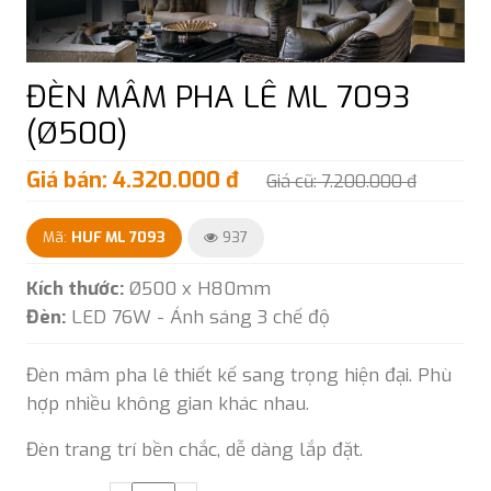
ĐÈN MÂM PHA LÊ ML 7093
(Ø500)
Giá bán: 4.320.000 đ
Giá cũ: 7.200.000 đ
Mã:
HUF ML 7093
937
Kích thước:
Ø500 x H80mm
Đèn:
LED 76W - Ánh sáng 3 chế độ
Đèn mâm pha lê thiết kế sang trọng hiện đại. Phù
hợp nhiều không gian khác nhau.
Đèn trang trí bền chắc, dễ dàng lắp đặt.