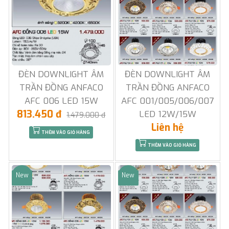
ĐÈN DOWNLIGHT ÂM
ĐÈN DOWNLIGHT ÂM
TRẦN ĐỒNG ANFACO
TRẦN ĐỒNG ANFACO
AFC 006 LED 15W
AFC 001/005/006/007
813.450 đ
LED 12W/15W
1.479.000 đ
Liên hệ
THÊM VÀO GIỎ HÀNG
THÊM VÀO GIỎ HÀNG
New
New
Sale
Sale