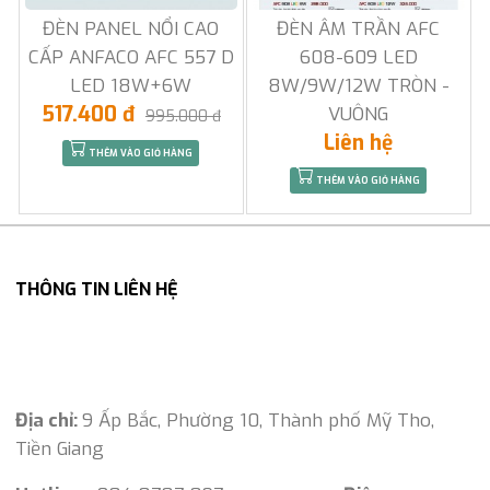
ĐÈN PANEL NỔI CAO
ĐÈN ÂM TRẦN AFC
CẤP ANFACO AFC 557 D
608-609 LED
LED 18W+6W
8W/9W/12W TRÒN -
517.400 đ
VUÔNG
995.000 đ
Liên hệ
THÊM VÀO GIỎ HÀNG
THÊM VÀO GIỎ HÀNG
THÔNG TIN LIÊN HỆ
Địa chỉ:
9 Ấp Bắc, Phường 10, Thành phố Mỹ Tho,
Tiền Giang