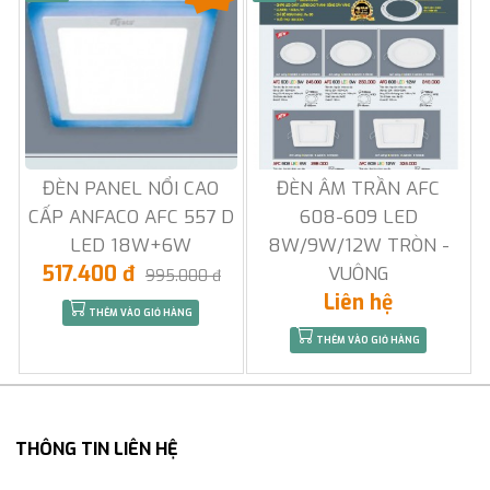
ĐÈN PANEL NỔI CAO
ĐÈN ÂM TRẦN AFC
CẤP ANFACO AFC 557 D
608-609 LED
LED 18W+6W
8W/9W/12W TRÒN -
517.400 đ
VUÔNG
995.000 đ
Liên hệ
THÊM VÀO GIỎ HÀNG
THÊM VÀO GIỎ HÀNG
THÔNG TIN LIÊN HỆ