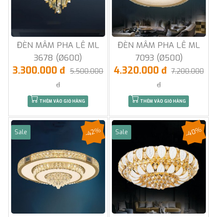
ĐÈN MÂM PHA LÊ ML
ĐÈN MÂM PHA LÊ ML
3678 (Ø600)
7093 (Ø500)
3.300.000 đ
4.320.000 đ
5.500.000
7.200.000
đ
đ
THÊM VÀO GIỎ HÀNG
THÊM VÀO GIỎ HÀNG
-40%
-42%
Sale
Sale