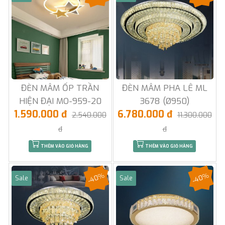
ĐÈN MÂM ỐP TRẦN
ĐÈN MÂM PHA LÊ ML
HIỆN ĐẠI MO-959-20
3678 (Ø950)
1.590.000 đ
6.780.000 đ
2.540.000
11.300.000
đ
đ
THÊM VÀO GIỎ HÀNG
THÊM VÀO GIỎ HÀNG
-40%
-40%
Sale
Sale