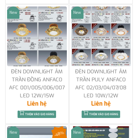
New
New
Sale
Sale
ĐÈN DOWNLIGHT ÂM
ĐÈN DOWNLIGHT ÂM
TRẦN ĐỒNG ANFACO
TRẦN PULY ANFACO
AFC 001/005/006/007
AFC 02/03/04/07/08
LED 12W/15W
LED 10W/12W
Liên hệ
Liên hệ
THÊM VÀO GIỎ HÀNG
THÊM VÀO GIỎ HÀNG
-48%
New
New
Sale
Sale