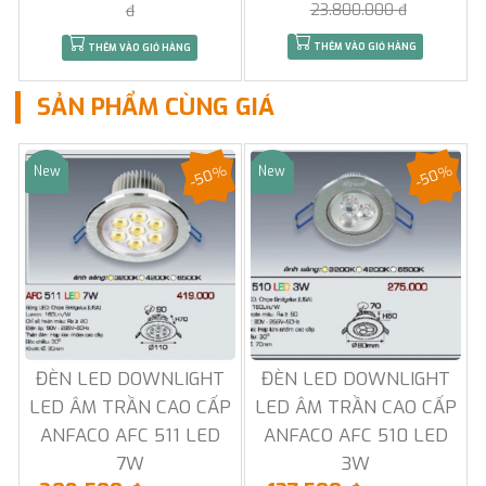
23.800.000 đ
đ
THÊM VÀO GIỎ HÀNG
THÊM VÀO GIỎ HÀNG
SẢN PHẨM CÙNG GIÁ
-50%
-50%
New
New
Sale
Sale
ĐÈN LED DOWNLIGHT
ĐÈN LED DOWNLIGHT
LED ÂM TRẦN CAO CẤP
LED ÂM TRẦN CAO CẤP
ANFACO AFC 511 LED
ANFACO AFC 510 LED
7W
3W