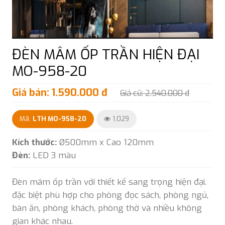
ĐÈN MÂM ỐP TRẦN HIỆN ĐẠI
MO-958-20
Giá bán: 1.590.000 đ
Giá cũ: 2.540.000 đ
Mã:
LTH MO-958-20
1.029
Kích thước:
Ø500mm x Cao 120mm
Đèn:
LED 3 màu
Đèn mâm ốp trần với thiết kế sang trọng hiện đại.
đặc biệt phù hợp cho phòng đọc sách, phòng ngủ,
bàn ăn, phòng khách, phòng thờ và nhiều không
gian khác nhau.