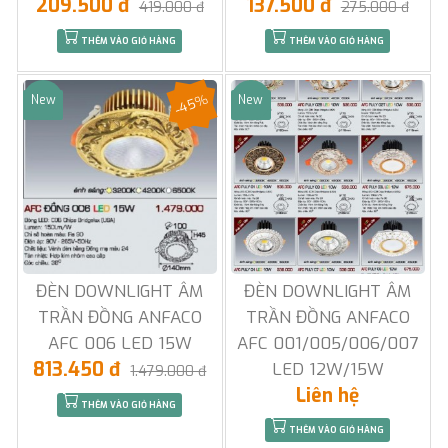
209.500 đ
137.500 đ
419.000 đ
275.000 đ
THÊM VÀO GIỎ HÀNG
THÊM VÀO GIỎ HÀNG
-45%
New
New
Sale
Sale
ĐÈN DOWNLIGHT ÂM
ĐÈN DOWNLIGHT ÂM
TRẦN ĐỒNG ANFACO
TRẦN ĐỒNG ANFACO
AFC 006 LED 15W
AFC 001/005/006/007
813.450 đ
LED 12W/15W
1.479.000 đ
Liên hệ
THÊM VÀO GIỎ HÀNG
THÊM VÀO GIỎ HÀNG