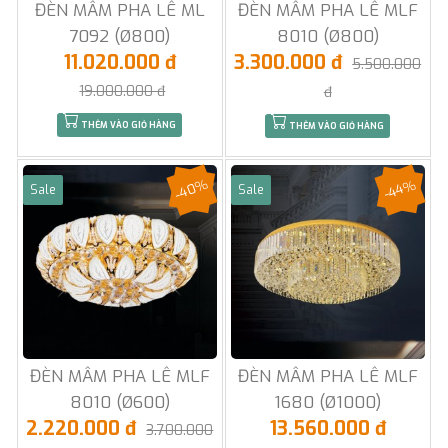
ĐÈN MÂM PHA LÊ ML
ĐÈN MÂM PHA LÊ MLF
7092 (Ø800)
8010 (Ø800)
11.020.000 đ
3.300.000 đ
5.500.000
19.000.000 đ
đ
THÊM VÀO GIỎ HÀNG
THÊM VÀO GIỎ HÀNG
-40%
-44%
Sale
Sale
ĐÈN MÂM PHA LÊ MLF
ĐÈN MÂM PHA LÊ MLF
8010 (Ø600)
1680 (Ø1000)
2.220.000 đ
13.560.000 đ
3.700.000