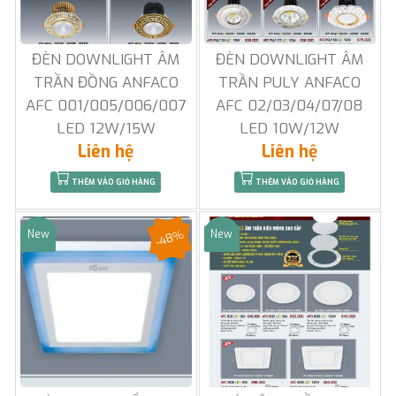
ĐÈN DOWNLIGHT ÂM
ĐÈN DOWNLIGHT ÂM
TRẦN ĐỒNG ANFACO
TRẦN PULY ANFACO
AFC 001/005/006/007
AFC 02/03/04/07/08
LED 12W/15W
LED 10W/12W
Liên hệ
Liên hệ
THÊM VÀO GIỎ HÀNG
THÊM VÀO GIỎ HÀNG
-48%
New
New
Sale
Sale