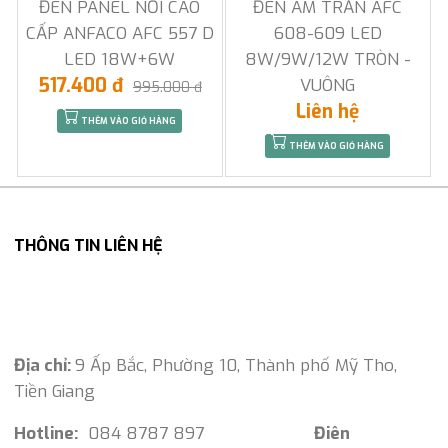
ĐÈN PANEL NỔI CAO
ĐÈN ÂM TRẦN AFC
CẤP ANFACO AFC 557 D
608-609 LED
LED 18W+6W
8W/9W/12W TRÒN -
517.400 đ
VUÔNG
995.000 đ
Liên hệ
THÊM VÀO GIỎ HÀNG
THÊM VÀO GIỎ HÀNG
THÔNG TIN LIÊN HỆ
Địa chỉ:
9 Ấp Bắc, Phường 10, Thành phố Mỹ Tho,
Tiền Giang
Hotline:
084 8787 897
Điên