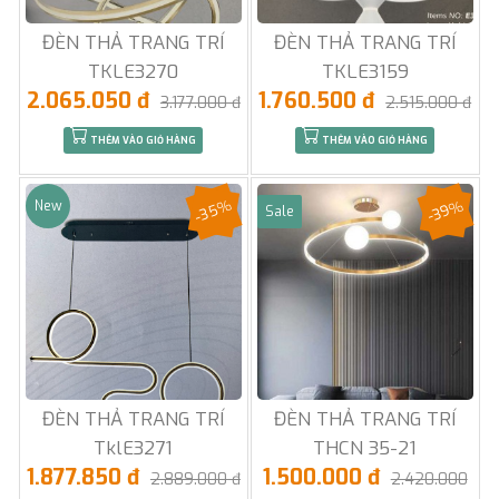
ĐÈN THẢ TRANG TRÍ
ĐÈN THẢ TRANG TRÍ
TKLE3270
TKLE3159
2.065.050 đ
1.760.500 đ
3.177.000 đ
2.515.000 đ
THÊM VÀO GIỎ HÀNG
THÊM VÀO GIỎ HÀNG
-35%
-39%
New
Sale
ĐÈN THẢ TRANG TRÍ
ĐÈN THẢ TRANG TRÍ
TklE3271
THCN 35-21
1.877.850 đ
1.500.000 đ
2.889.000 đ
2.420.000