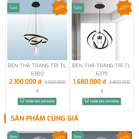
-40%
-40%
Sale
Sale
ĐÈN THẢ TRANG TRÍ TL
ĐÈN THẢ TRANG TRÍ TL
6380
6379
2.100.000 đ
1.680.000 đ
3.500.000
2.800.000
đ
đ
THÊM VÀO GIỎ HÀNG
THÊM VÀO GIỎ HÀNG
SẢN PHẨM CÙNG GIÁ
-50%
-50%
New
New
Sale
Sale