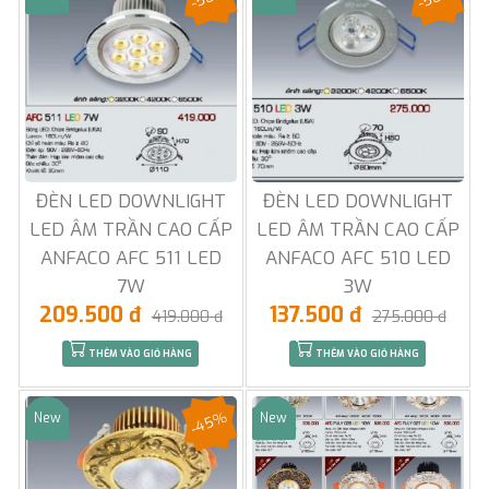
ĐÈN LED DOWNLIGHT
ĐÈN LED DOWNLIGHT
LED ÂM TRẦN CAO CẤP
LED ÂM TRẦN CAO CẤP
ANFACO AFC 511 LED
ANFACO AFC 510 LED
7W
3W
209.500 đ
137.500 đ
419.000 đ
275.000 đ
THÊM VÀO GIỎ HÀNG
THÊM VÀO GIỎ HÀNG
-45%
New
New
Sale
Sale