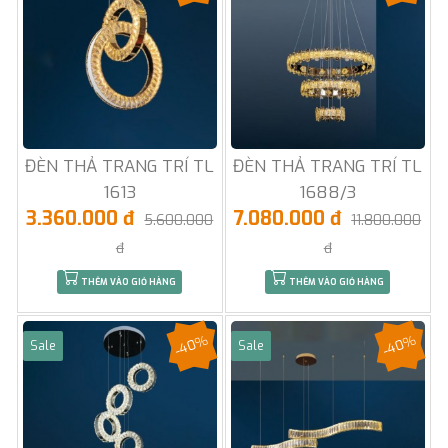
ĐÈN THẢ TRANG TRÍ TL
ĐÈN THẢ TRANG TRÍ TL
1613
1688/3
3.360.000 đ
7.080.000 đ
5.600.000
11.800.000
đ
đ
THÊM VÀO GIỎ HÀNG
THÊM VÀO GIỎ HÀNG
-40%
-40%
Sale
Sale