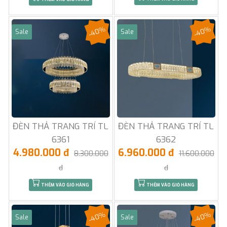
-40%
-40%
Sale
Sale
ĐÈN THẢ TRANG TRÍ TL
ĐÈN THẢ TRANG TRÍ TL
6361
6362
4.980.000 đ
6.960.000 đ
8.300.000
11.600.000
đ
đ
THÊM VÀO GIỎ HÀNG
THÊM VÀO GIỎ HÀNG
-40%
-40%
Sale
Sale