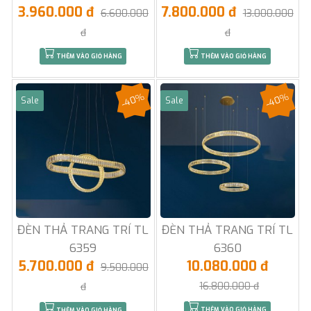
3.960.000 đ
7.800.000 đ
6.600.000
13.000.000
đ
đ
THÊM VÀO GIỎ HÀNG
THÊM VÀO GIỎ HÀNG
-40%
-40%
Sale
Sale
ĐÈN THẢ TRANG TRÍ TL
ĐÈN THẢ TRANG TRÍ TL
6359
6360
5.700.000 đ
10.080.000 đ
9.500.000
16.800.000 đ
đ
THÊM VÀO GIỎ HÀNG
THÊM VÀO GIỎ HÀNG