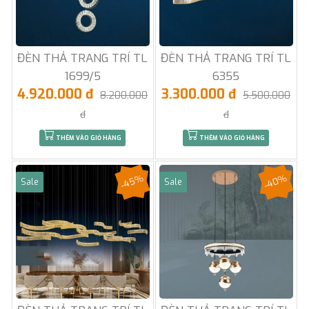
ĐÈN THẢ TRANG TRÍ TL
ĐÈN THẢ TRANG TRÍ TL
1699/5
6355
4.920.000 đ
3.300.000 đ
8.200.000
5.500.000
đ
đ
THÊM VÀO GIỎ HÀNG
THÊM VÀO GIỎ HÀNG
-45%
-40%
Sale
Sale