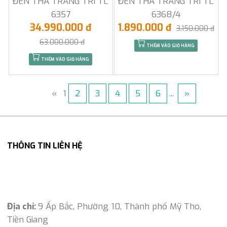
ĐÈN THẢ TRANG TRÍ TL
ĐÈN THẢ TRANG TRÍ TL
6357
6368/4
34.990.000 đ
1.890.000 đ
3.150.000 đ
63.000.000 đ
THÊM VÀO GIỎ HÀNG
THÊM VÀO GIỎ HÀNG
«
1
2
3
4
5
6
...
»
THÔNG TIN LIÊN HỆ
Địa chỉ:
9 Ấp Bắc, Phường 10, Thành phố Mỹ Tho,
Tiền Giang