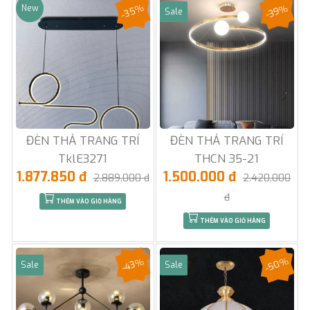
-35%
-39%
New
Sale
ĐÈN THẢ TRANG TRÍ
ĐÈN THẢ TRANG TRÍ
TklE3271
THCN 35-21
1.877.850 đ
1.500.000 đ
2.889.000 đ
2.420.000
đ
THÊM VÀO GIỎ HÀNG
THÊM VÀO GIỎ HÀNG
-50%
-43%
Sale
Sale