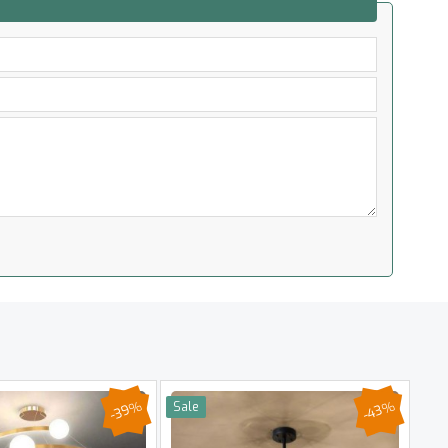
-39%
-43%
Sale