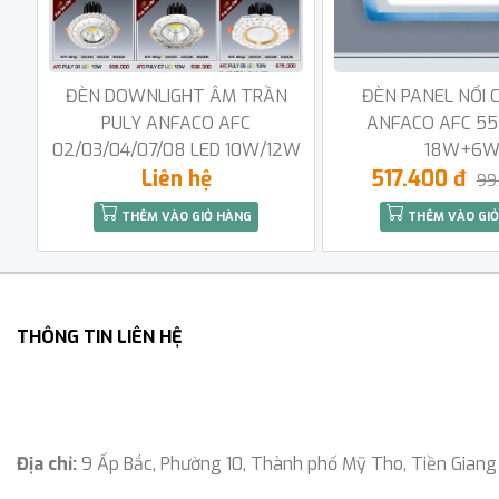
ĐÈN DOWNLIGHT ÂM TRẦN
ĐÈN PANEL NỔI 
PULY ANFACO AFC
ANFACO AFC 55
02/03/04/07/08 LED 10W/12W
18W+6
Liên hệ
517.400 đ
99
THÊM VÀO GIỎ HÀNG
THÊM VÀO GIỎ
THÔNG TIN LIÊN HỆ
Địa chỉ:
9 Ấp Bắc, Phường 10, Thành phố Mỹ Tho, Tiền Giang