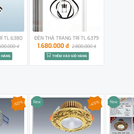
Í TL 6380
ĐÈN THẢ TRANG TRÍ TL 6379
1.680.000 đ
500.000 đ
2.800.000 đ
 HÀNG
THÊM VÀO GIỎ HÀNG
-50%
-45%
New
New
Sale
Sale