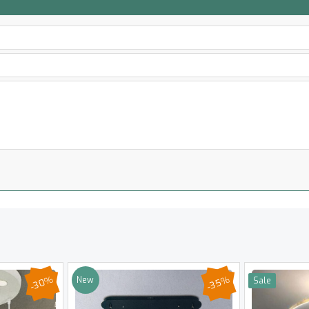
-30%
-35%
New
Sale