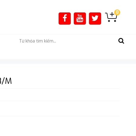
0
8/M