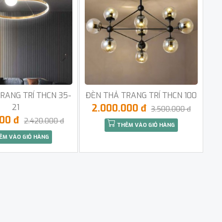
RANG TRÍ THCN 35-
ĐÈN THẢ TRANG TRÍ THCN 100
21
2.000.000 đ
3.500.000 đ
000 đ
2.420.000 đ
THÊM VÀO GIỎ HÀNG
ÊM VÀO GIỎ HÀNG