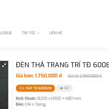
ALOGUE
TIN TỨC
LIÊN HỆ
ĐÈN THẢ TRANG TRÍ TĐ 600
Giá bán: 1.750.000 đ
Giá cũ: 2.900.000 đ
Mã:
HUF TĐ 6008/M
747
Kích thước:
Ø200 x H500 + 480 mm
Đèn:
E14 x 1 bóng