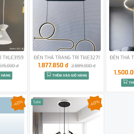
Í TKLE3159
ĐÈN THẢ TRANG TRÍ TklE3271
ĐÈN THẢ T
1.877.850 đ
515.000 đ
2.889.000 đ
1.500.
 HÀNG
THÊM VÀO GIỎ HÀNG
TH
-40%
-40%
Sale