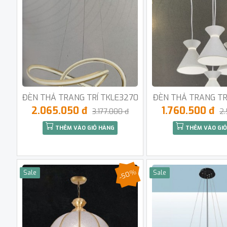
ĐÈN THẢ TRANG TRÍ TKLE3270
ĐÈN THẢ TRANG TR
2.065.050 đ
1.760.500 đ
3.177.000 đ
2.
THÊM VÀO GIỎ HÀNG
THÊM VÀO GIỎ
-50%
Sale
Sale