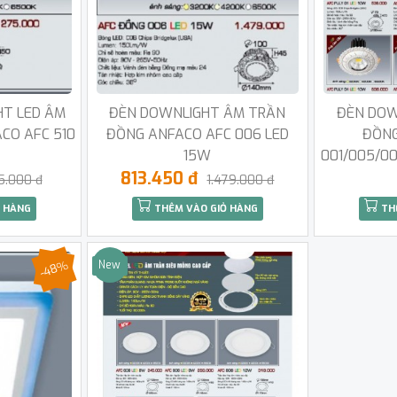
HT LED ÂM
ĐÈN DOWNLIGHT ÂM TRẦN
ĐÈN DOW
CO AFC 510
ĐỒNG ANFACO AFC 006 LED
ĐỒNG
15W
001/005/0
813.450 đ
5.000 đ
1.479.000 đ
 HÀNG
THÊM VÀO GIỎ HÀNG
TH
-48%
New
Sale