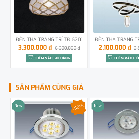
ĐÈN THẢ TRANG TRÍ TĐ 6201
ĐÈN THẢ TRANG TR
3.300.000 đ
2.100.000 đ
6.600.000 đ
3.
THÊM VÀO GIỎ HÀNG
THÊM VÀO GIỎ
SẢN PHẨM CÙNG GIÁ
-50%
New
New
Sale
Sale