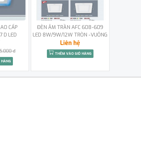
CAO CẤP
ĐÈN ÂM TRẦN AFC 608-609
7 D LED
LED 8W/9W/12W TRÒN -VUÔNG
W
Liên hệ
5.000 đ
THÊM VÀO GIỎ HÀNG
 HÀNG