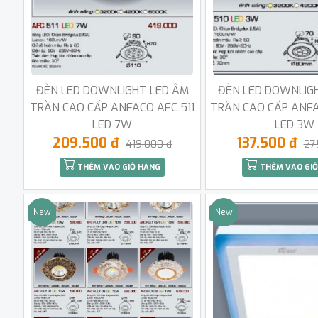
ĐÈN LED DOWNLIGHT LED ÂM
ĐÈN LED DOWNLIG
TRẦN CAO CẤP ANFACO AFC 511
TRẦN CAO CẤP ANFA
LED 7W
LED 3W
209.500 đ
137.500 đ
419.000 đ
27
THÊM VÀO GIỎ HÀNG
THÊM VÀO GIỎ
New
New
Sale
Sale