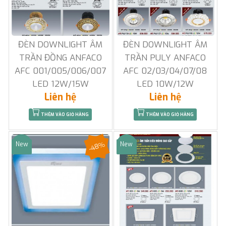
ĐÈN DOWNLIGHT ÂM
ĐÈN DOWNLIGHT ÂM
TRẦN ĐỒNG ANFACO
TRẦN PULY ANFACO
AFC 001/005/006/007
AFC 02/03/04/07/08
LED 12W/15W
LED 10W/12W
Liên hệ
Liên hệ
THÊM VÀO GIỎ HÀNG
THÊM VÀO GIỎ HÀNG
-48%
New
New
Sale
Sale