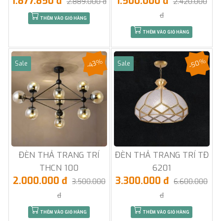
1.877.850 đ
1.500.000 đ
2.889.000 đ
2.420.000
đ
THÊM VÀO GIỎ HÀNG
THÊM VÀO GIỎ HÀNG
-50%
-43%
Sale
Sale
ĐÈN THẢ TRANG TRÍ
ĐÈN THẢ TRANG TRÍ TĐ
THCN 100
6201
2.000.000 đ
3.300.000 đ
3.500.000
6.600.000
đ
đ
THÊM VÀO GIỎ HÀNG
THÊM VÀO GIỎ HÀNG