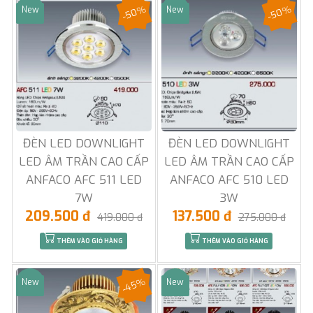
-50%
-50%
New
New
Sale
Sale
ĐÈN LED DOWNLIGHT
ĐÈN LED DOWNLIGHT
LED ÂM TRẦN CAO CẤP
LED ÂM TRẦN CAO CẤP
ANFACO AFC 511 LED
ANFACO AFC 510 LED
7W
3W
209.500 đ
137.500 đ
419.000 đ
275.000 đ
THÊM VÀO GIỎ HÀNG
THÊM VÀO GIỎ HÀNG
-45%
New
New
Sale
Sale