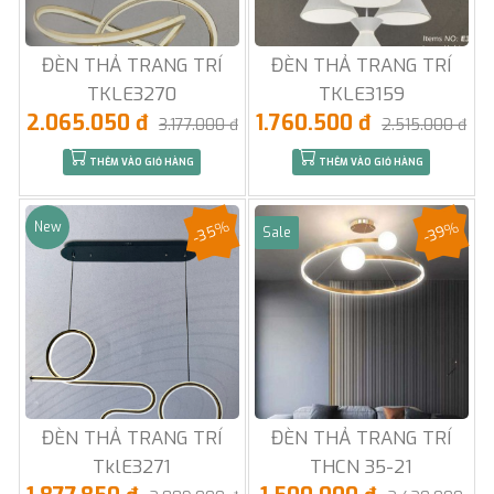
ĐÈN THẢ TRANG TRÍ
ĐÈN THẢ TRANG TRÍ
TKLE3270
TKLE3159
2.065.050 đ
1.760.500 đ
3.177.000 đ
2.515.000 đ
THÊM VÀO GIỎ HÀNG
THÊM VÀO GIỎ HÀNG
-35%
-39%
New
Sale
ĐÈN THẢ TRANG TRÍ
ĐÈN THẢ TRANG TRÍ
TklE3271
THCN 35-21