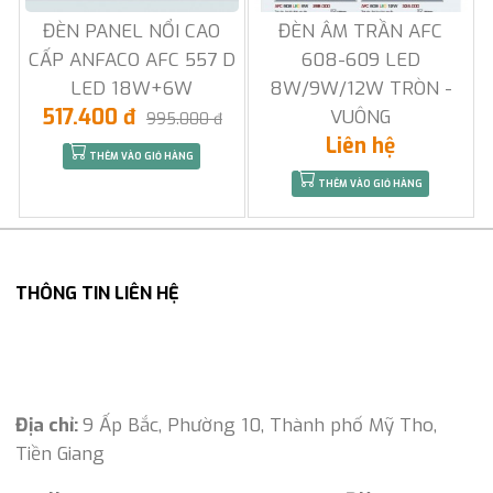
ĐÈN PANEL NỔI CAO
ĐÈN ÂM TRẦN AFC
CẤP ANFACO AFC 557 D
608-609 LED
LED 18W+6W
8W/9W/12W TRÒN -
517.400 đ
VUÔNG
995.000 đ
Liên hệ
THÊM VÀO GIỎ HÀNG
THÊM VÀO GIỎ HÀNG
THÔNG TIN LIÊN HỆ
Địa chỉ:
9 Ấp Bắc, Phường 10, Thành phố Mỹ Tho,
Tiền Giang