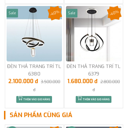
-40%
-40%
Sale
Sale
ĐÈN THẢ TRANG TRÍ TL
ĐÈN THẢ TRANG TRÍ TL
6380
6379
2.100.000 đ
1.680.000 đ
3.500.000
2.800.000
đ
đ
THÊM VÀO GIỎ HÀNG
THÊM VÀO GIỎ HÀNG
SẢN PHẨM CÙNG GIÁ