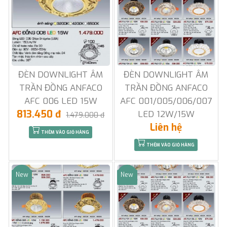
ĐÈN DOWNLIGHT ÂM
ĐÈN DOWNLIGHT ÂM
TRẦN ĐỒNG ANFACO
TRẦN ĐỒNG ANFACO
AFC 006 LED 15W
AFC 001/005/006/007
813.450 đ
LED 12W/15W
1.479.000 đ
Liên hệ
THÊM VÀO GIỎ HÀNG
THÊM VÀO GIỎ HÀNG
New
New
Sale
Sale