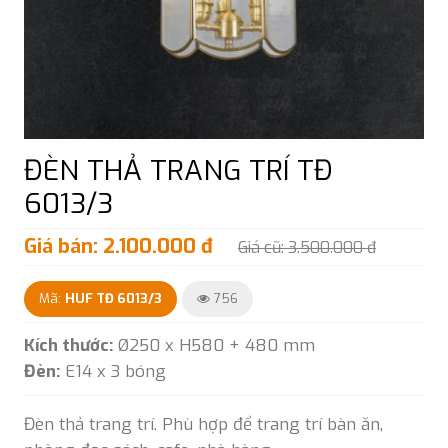
ĐÈN THẢ TRANG TRÍ TĐ
6013/3
Giá bán: 2.100.000 đ
Giá cũ: 3.500.000 đ
Mã:
HUF TĐ 6013/3
756
Kích thước:
Ø250 x H580 + 480 mm
Đèn:
E14 x 3 bóng
Đèn thả trang trí. Phù hợp để trang trí bàn ăn,