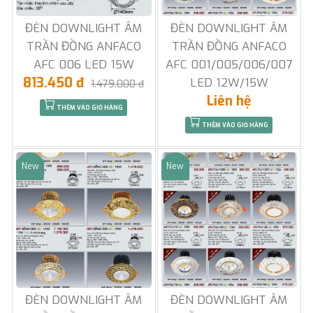
ĐÈN DOWNLIGHT ÂM
ĐÈN DOWNLIGHT ÂM
TRẦN ĐỒNG ANFACO
TRẦN ĐỒNG ANFACO
AFC 006 LED 15W
AFC 001/005/006/007
813.450 đ
LED 12W/15W
1.479.000 đ
Liên hệ
THÊM VÀO GIỎ HÀNG
THÊM VÀO GIỎ HÀNG
New
New
Sale
Sale
ĐÈN DOWNLIGHT ÂM
ĐÈN DOWNLIGHT ÂM