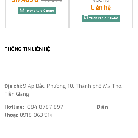
995.000 đ
Liên hệ
THÊM VÀO GIỎ HÀNG
THÊM VÀO GIỎ HÀNG
THÔNG TIN LIÊN HỆ
Địa chỉ:
9 Ấp Bắc, Phường 10, Thành phố Mỹ Tho,
Tiền Giang
Hotline:
084 8787 897
Điên
thoại:
0918 063 914