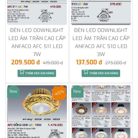
ĐÈN LED DOWNLIGHT
ĐÈN LED DOWNLIGHT
LED ÂM TRẦN CAO CẤP
LED ÂM TRẦN CAO CẤP
ANFACO AFC 511 LED
ANFACO AFC 510 LED
7W
3W
209.500 đ
137.500 đ
419.000 đ
275.000 đ
THÊM VÀO GIỎ HÀNG
THÊM VÀO GIỎ HÀNG
-45%
New
New
Sale
Sale