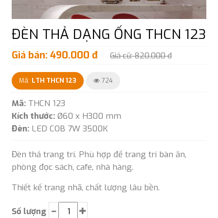
ĐÈN THẢ DẠNG ỐNG THCN 123
Giá bán: 490.000 đ
Giá cũ: 820.000 đ
Mã:
LTH THCN 123
724
Mã:
THCN 123
Kích thước:
Ø60 x H300 mm
Đèn:
LED COB 7W 3500K
Đèn thả trang trí. Phù hợp để trang trí bàn ăn,
phòng đọc sách, cafe, nhà hàng.
Thiết kế trang nhã, chất lượng lâu bền.
Số lượng