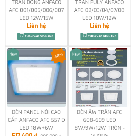
TRẦN ĐỒNG ANFACO
TRẦN PULY ANFACO
AFC 001/005/006/007
AFC 02/03/04/07/08
LED 12W/15W
LED 10W/12W
Liên hệ
Liên hệ
THÊM VÀO GIỎ HÀNG
THÊM VÀO GIỎ HÀNG
-48%
New
New
Sale
Sale
ĐÈN PANEL NỔI CAO
ĐÈN ÂM TRẦN AFC
CẤP ANFACO AFC 557 D
608-609 LED
LED 18W+6W
8W/9W/12W TRÒN -
517.400 đ
VUÔNG