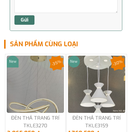
SẢN PHẨM CÙNG LOẠI
-35%
-30%
New
New
Sale
ĐÈN THẢ TRANG TRÍ
ĐÈN THẢ TRANG TRÍ
TKLE3270
TKLE3159