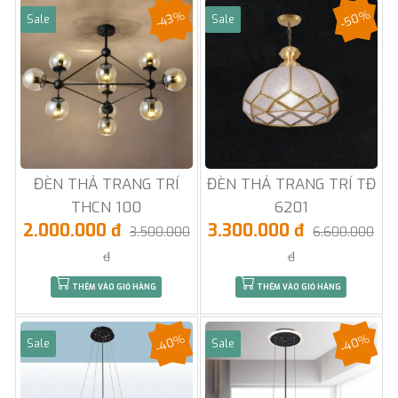
-50%
-43%
Sale
Sale
ĐÈN THẢ TRANG TRÍ
ĐÈN THẢ TRANG TRÍ TĐ
THCN 100
6201
2.000.000 đ
3.300.000 đ
3.500.000
6.600.000
đ
đ
THÊM VÀO GIỎ HÀNG
THÊM VÀO GIỎ HÀNG
-40%
-40%
Sale
Sale