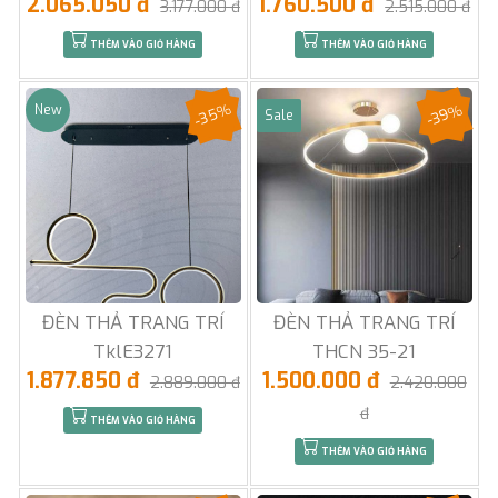
2.065.050 đ
1.760.500 đ
3.177.000 đ
2.515.000 đ
THÊM VÀO GIỎ HÀNG
THÊM VÀO GIỎ HÀNG
-35%
-39%
New
Sale
ĐÈN THẢ TRANG TRÍ
ĐÈN THẢ TRANG TRÍ
TklE3271
THCN 35-21
1.877.850 đ
1.500.000 đ
2.889.000 đ
2.420.000
đ
THÊM VÀO GIỎ HÀNG
THÊM VÀO GIỎ HÀNG