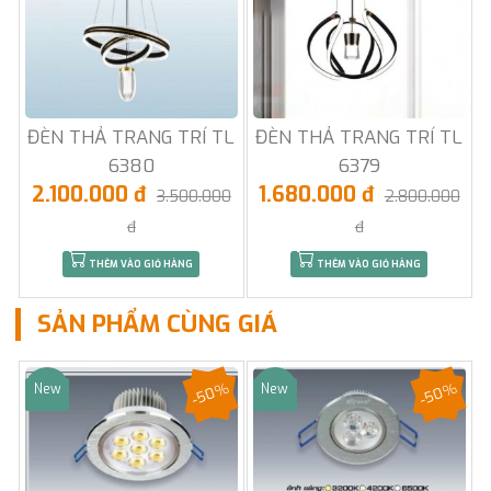
ĐÈN THẢ TRANG TRÍ TL
ĐÈN THẢ TRANG TRÍ TL
6380
6379
2.100.000 đ
1.680.000 đ
3.500.000
2.800.000
đ
đ
THÊM VÀO GIỎ HÀNG
THÊM VÀO GIỎ HÀNG
SẢN PHẨM CÙNG GIÁ
-50%
-50%
New
New
Sale
Sale