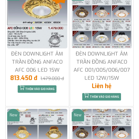
ĐÈN DOWNLIGHT ÂM
ĐÈN DOWNLIGHT ÂM
TRẦN ĐỒNG ANFACO
TRẦN ĐỒNG ANFACO
AFC 006 LED 15W
AFC 001/005/006/007
813.450 đ
LED 12W/15W
1.479.000 đ
Liên hệ
THÊM VÀO GIỎ HÀNG
THÊM VÀO GIỎ HÀNG
New
New
Sale
Sale