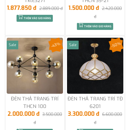
TklE3271
THCN 35-21
1.877.850 đ
1.500.000 đ
2.889.000 đ
2.420.000
đ
THÊM VÀO GIỎ HÀNG
THÊM VÀO GIỎ HÀNG
-50%
-43%
Sale
Sale
ĐÈN THẢ TRANG TRÍ
ĐÈN THẢ TRANG TRÍ TĐ
THCN 100
6201
2.000.000 đ
3.300.000 đ
3.500.000
6.600.000
đ
đ