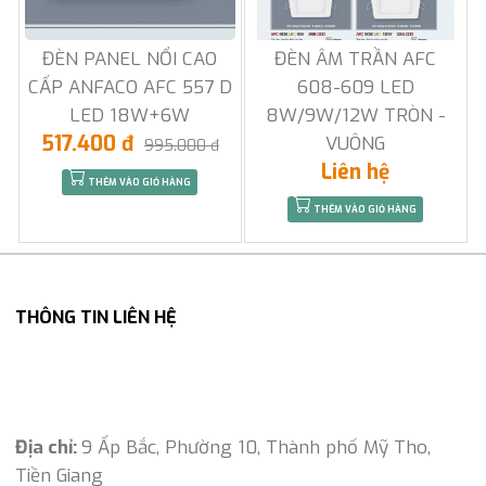
ĐÈN PANEL NỔI CAO
ĐÈN ÂM TRẦN AFC
CẤP ANFACO AFC 557 D
608-609 LED
LED 18W+6W
8W/9W/12W TRÒN -
517.400 đ
VUÔNG
995.000 đ
Liên hệ
THÊM VÀO GIỎ HÀNG
THÊM VÀO GIỎ HÀNG
THÔNG TIN LIÊN HỆ
Địa chỉ:
9 Ấp Bắc, Phường 10, Thành phố Mỹ Tho,
Tiền Giang