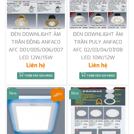
ĐÈN DOWNLIGHT ÂM
ĐÈN DOWNLIGHT ÂM
TRẦN ĐỒNG ANFACO
TRẦN PULY ANFACO
AFC 001/005/006/007
AFC 02/03/04/07/08
LED 12W/15W
LED 10W/12W
Liên hệ
Liên hệ
THÊM VÀO GIỎ HÀNG
THÊM VÀO GIỎ HÀNG
-48%
New
New
Sale
Sale