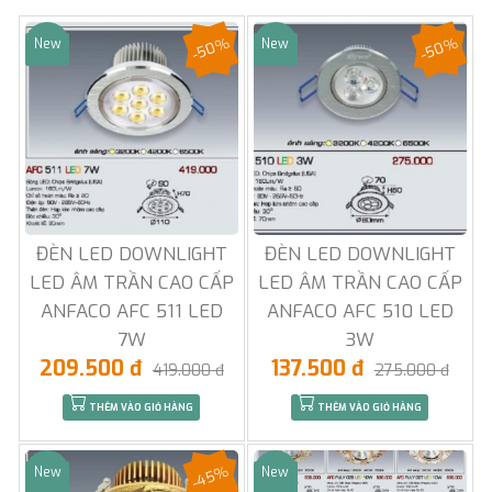
-50%
-50%
New
New
Sale
Sale
ĐÈN LED DOWNLIGHT
ĐÈN LED DOWNLIGHT
LED ÂM TRẦN CAO CẤP
LED ÂM TRẦN CAO CẤP
ANFACO AFC 511 LED
ANFACO AFC 510 LED
7W
3W
209.500 đ
137.500 đ
419.000 đ
275.000 đ
THÊM VÀO GIỎ HÀNG
THÊM VÀO GIỎ HÀNG
-45%
New
New
Sale
Sale