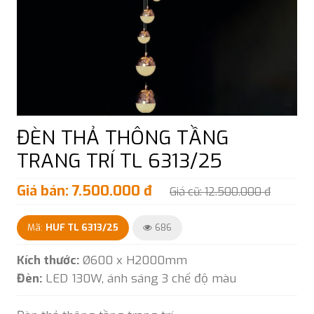
ĐÈN THẢ THÔNG TẦNG
TRANG TRÍ TL 6313/25
Giá bán: 7.500.000 đ
Giá cũ: 12.500.000 đ
Mã:
HUF TL 6313/25
686
Kích thước:
Ø600 x H2000mm
Đèn:
LED 130W, ánh sáng 3 chế độ màu