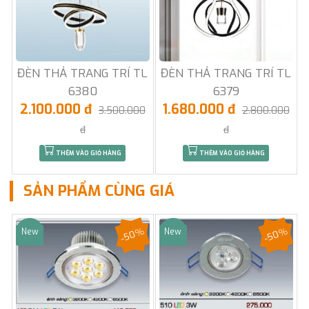
ĐÈN THẢ TRANG TRÍ TL
ĐÈN THẢ TRANG TRÍ TL
6380
6379
2.100.000 đ
1.680.000 đ
3.500.000
2.800.000
đ
đ
THÊM VÀO GIỎ HÀNG
THÊM VÀO GIỎ HÀNG
SẢN PHẨM CÙNG GIÁ
-50%
-50%
New
New
Sale
Sale