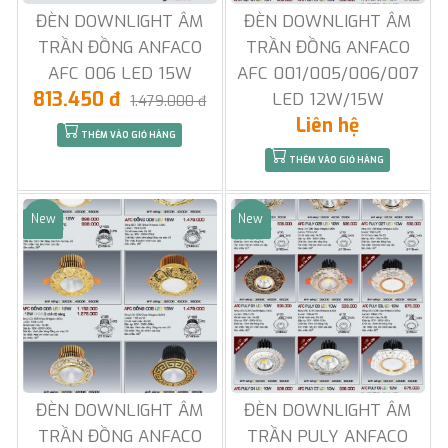
ĐÈN DOWNLIGHT ÂM
ĐÈN DOWNLIGHT ÂM
TRẦN ĐỒNG ANFACO
TRẦN ĐỒNG ANFACO
AFC 006 LED 15W
AFC 001/005/006/007
813.450 đ
LED 12W/15W
1.479.000 đ
Liên hệ
THÊM VÀO GIỎ HÀNG
THÊM VÀO GIỎ HÀNG
New
New
Sale
Sale
ĐÈN DOWNLIGHT ÂM
ĐÈN DOWNLIGHT ÂM
TRẦN ĐỒNG ANFACO
TRẦN PULY ANFACO