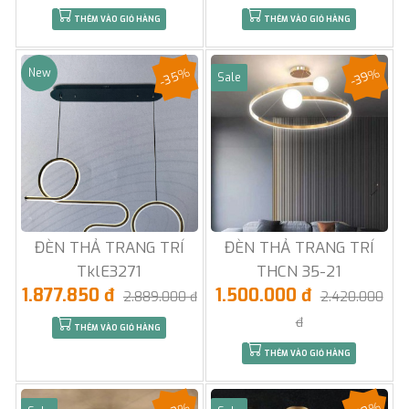
THÊM VÀO GIỎ HÀNG
THÊM VÀO GIỎ HÀNG
-35%
-39%
New
Sale
ĐÈN THẢ TRANG TRÍ
ĐÈN THẢ TRANG TRÍ
TklE3271
THCN 35-21
1.877.850 đ
1.500.000 đ
2.889.000 đ
2.420.000
đ
THÊM VÀO GIỎ HÀNG
THÊM VÀO GIỎ HÀNG