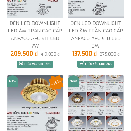
ĐÈN LED DOWNLIGHT
ĐÈN LED DOWNLIGHT
LED ÂM TRẦN CAO CẤP
LED ÂM TRẦN CAO CẤP
ANFACO AFC 511 LED
ANFACO AFC 510 LED
7W
3W
209.500 đ
137.500 đ
419.000 đ
275.000 đ
THÊM VÀO GIỎ HÀNG
THÊM VÀO GIỎ HÀNG
-45%
New
New
Sale
Sale