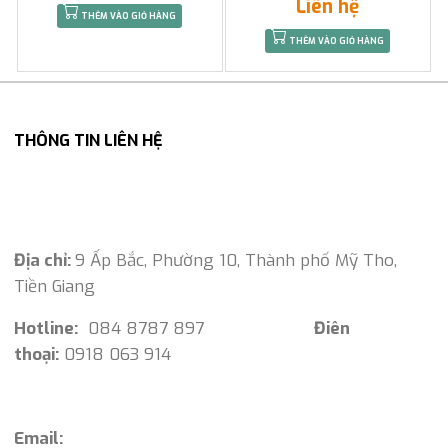
Liên hệ
THÊM VÀO GIỎ HÀNG
THÊM VÀO GIỎ HÀNG
THÔNG TIN LIÊN HỆ
Địa chỉ:
9 Ấp Bắc, Phường 10, Thành phố Mỹ Tho,
Tiền Giang
Hotline:
084 8787 897
Điên
thoại:
0918 063 914
Email: