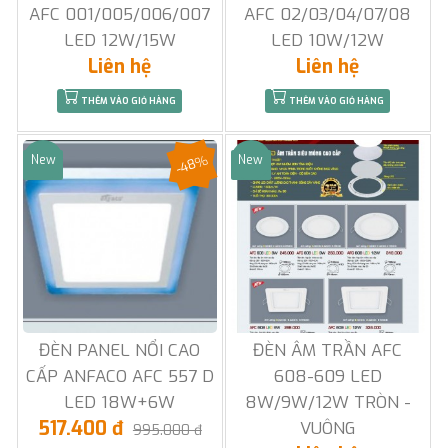
AFC 001/005/006/007
AFC 02/03/04/07/08
LED 12W/15W
LED 10W/12W
Liên hệ
Liên hệ
THÊM VÀO GIỎ HÀNG
THÊM VÀO GIỎ HÀNG
-48%
New
New
Sale
Sale
ĐÈN PANEL NỔI CAO
ĐÈN ÂM TRẦN AFC
CẤP ANFACO AFC 557 D
608-609 LED
LED 18W+6W
8W/9W/12W TRÒN -
517.400 đ
VUÔNG
995.000 đ