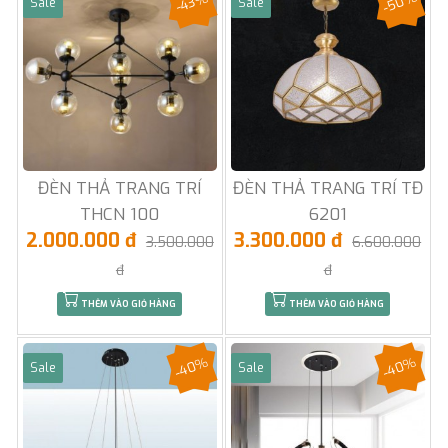
-50%
-43%
Sale
Sale
ĐÈN THẢ TRANG TRÍ
ĐÈN THẢ TRANG TRÍ TĐ
THCN 100
6201
2.000.000 đ
3.300.000 đ
3.500.000
6.600.000
đ
đ
THÊM VÀO GIỎ HÀNG
THÊM VÀO GIỎ HÀNG
-40%
-40%
Sale
Sale