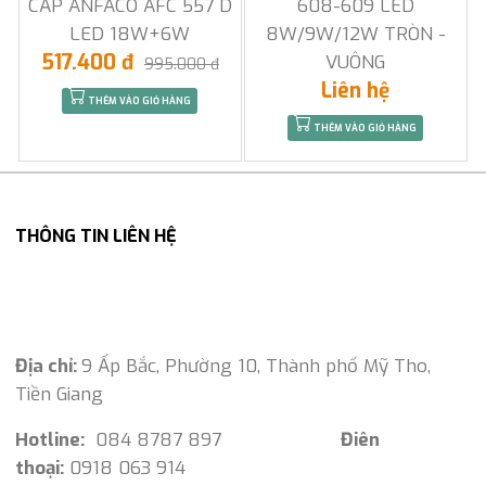
CẤP ANFACO AFC 557 D
608-609 LED
LED 18W+6W
8W/9W/12W TRÒN -
517.400 đ
VUÔNG
995.000 đ
Liên hệ
THÊM VÀO GIỎ HÀNG
THÊM VÀO GIỎ HÀNG
THÔNG TIN LIÊN HỆ
Địa chỉ:
9 Ấp Bắc, Phường 10, Thành phố Mỹ Tho,
Tiền Giang
Hotline:
084 8787 897
Điên
thoại:
0918 063 914