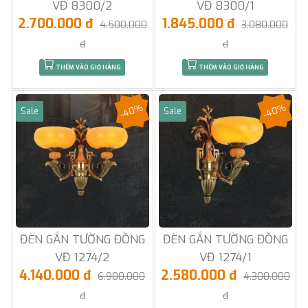
VĐ 8300/2
VĐ 8300/1
2.700.000 đ
1.845.000 đ
4.500.000
3.080.000
đ
đ
THÊM VÀO GIỎ HÀNG
THÊM VÀO GIỎ HÀNG
-40%
-40%
Sale
Sale
ĐÈN GẮN TƯỜNG ĐỒNG
ĐÈN GẮN TƯỜNG ĐỒNG
VĐ 1274/2
VĐ 1274/1
4.140.000 đ
2.580.000 đ
6.900.000
4.300.000
đ
đ