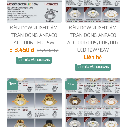
ĐÈN DOWNLIGHT ÂM
ĐÈN DOWNLIGHT ÂM
TRẦN ĐỒNG ANFACO
TRẦN ĐỒNG ANFACO
AFC 006 LED 15W
AFC 001/005/006/007
813.450 đ
LED 12W/15W
1.479.000 đ
Liên hệ
THÊM VÀO GIỎ HÀNG
THÊM VÀO GIỎ HÀNG
New
New
Sale
Sale