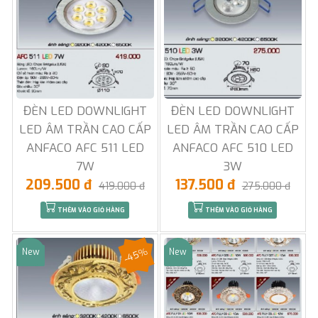
ĐÈN LED DOWNLIGHT
ĐÈN LED DOWNLIGHT
LED ÂM TRẦN CAO CẤP
LED ÂM TRẦN CAO CẤP
ANFACO AFC 511 LED
ANFACO AFC 510 LED
7W
3W
209.500 đ
137.500 đ
419.000 đ
275.000 đ
THÊM VÀO GIỎ HÀNG
THÊM VÀO GIỎ HÀNG
-45%
New
New
Sale
Sale