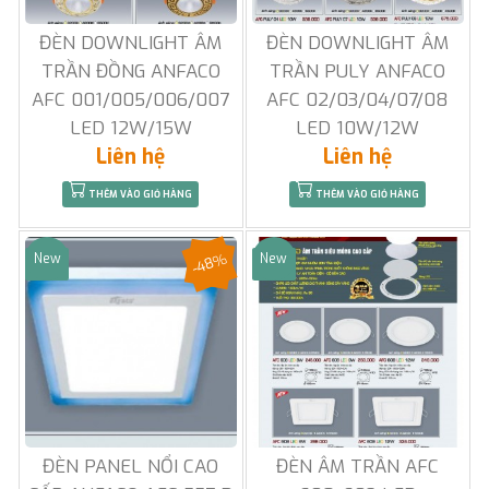
ĐÈN DOWNLIGHT ÂM
ĐÈN DOWNLIGHT ÂM
TRẦN ĐỒNG ANFACO
TRẦN PULY ANFACO
AFC 001/005/006/007
AFC 02/03/04/07/08
LED 12W/15W
LED 10W/12W
Liên hệ
Liên hệ
THÊM VÀO GIỎ HÀNG
THÊM VÀO GIỎ HÀNG
-48%
New
New
Sale
Sale
ĐÈN PANEL NỔI CAO
ĐÈN ÂM TRẦN AFC