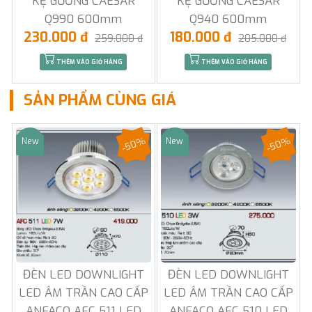
KỆ GƯƠNG CAESAR
KỆ GƯƠNG CAESAR
Q990 600mm
Q940 600mm
230.000 đ
180.000 đ
259.000 đ
205.000 đ
THÊM VÀO GIỎ HÀNG
THÊM VÀO GIỎ HÀNG
SẢN PHẨM CÙNG GIÁ
-50%
-50%
New
New
Sale
Sale
ĐÈN LED DOWNLIGHT
ĐÈN LED DOWNLIGHT
LED ÂM TRẦN CAO CẤP
LED ÂM TRẦN CAO CẤP
ANFACO AFC 511 LED
ANFACO AFC 510 LED