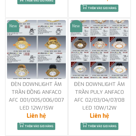
THÊM VÀO GIỎ HÀNG
THÊM VÀO GIỎ HÀNG
New
New
Sale
Sale
ĐÈN DOWNLIGHT ÂM
ĐÈN DOWNLIGHT ÂM
TRẦN ĐỒNG ANFACO
TRẦN PULY ANFACO
AFC 001/005/006/007
AFC 02/03/04/07/08
LED 12W/15W
LED 10W/12W
Liên hệ
Liên hệ
THÊM VÀO GIỎ HÀNG
THÊM VÀO GIỎ HÀNG