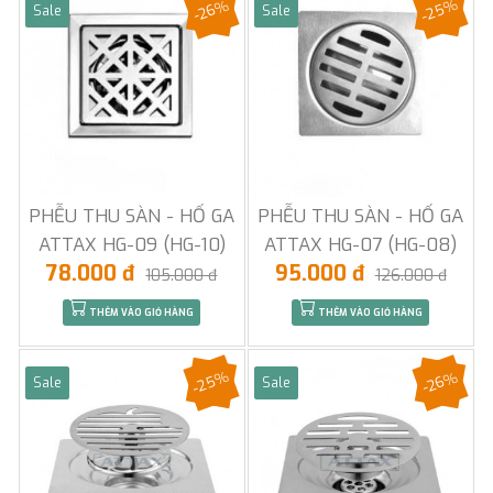
-25%
-26%
Sale
Sale
PHỄU THU SÀN - HỐ GA
PHỄU THU SÀN - HỐ GA
ATTAX HG-09 (HG-10)
ATTAX HG-07 (HG-08)
78.000 đ
95.000 đ
105.000 đ
126.000 đ
THÊM VÀO GIỎ HÀNG
THÊM VÀO GIỎ HÀNG
-25%
-26%
Sale
Sale