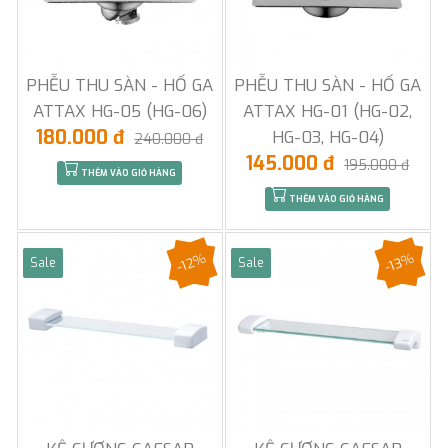
PHỄU THU SÀN - HỐ GA
PHỄU THU SÀN - HỐ GA
ATTAX HG-05 (HG-06)
ATTAX HG-01 (HG-02,
180.000 đ
HG-03, HG-04)
240.000 đ
145.000 đ
195.000 đ
THÊM VÀO GIỎ HÀNG
THÊM VÀO GIỎ HÀNG
-12%
-13%
Sale
Sale