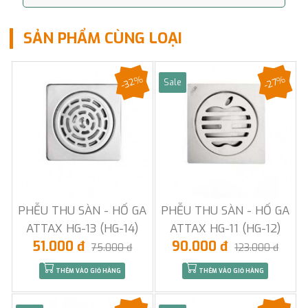
SẢN PHẨM CÙNG LOẠI
-32%
-27%
Sale
PHỄU THU SÀN - HỐ GA
PHỄU THU SÀN - HỐ GA
ATTAX HG-13 (HG-14)
ATTAX HG-11 (HG-12)
51.000 đ
90.000 đ
75.000 đ
123.000 đ
THÊM VÀO GIỎ HÀNG
THÊM VÀO GIỎ HÀNG