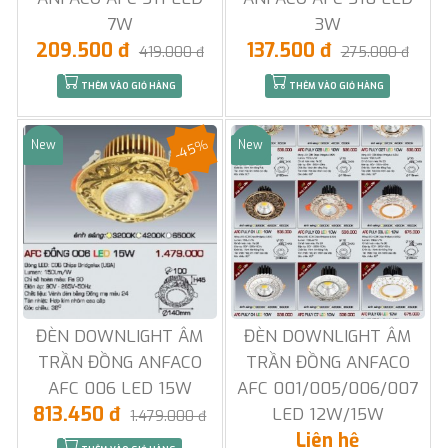
7W
3W
209.500 đ
137.500 đ
419.000 đ
275.000 đ
THÊM VÀO GIỎ HÀNG
THÊM VÀO GIỎ HÀNG
-45%
New
New
Sale
Sale
ĐÈN DOWNLIGHT ÂM
ĐÈN DOWNLIGHT ÂM
TRẦN ĐỒNG ANFACO
TRẦN ĐỒNG ANFACO
AFC 006 LED 15W
AFC 001/005/006/007
813.450 đ
LED 12W/15W
1.479.000 đ
Liên hệ