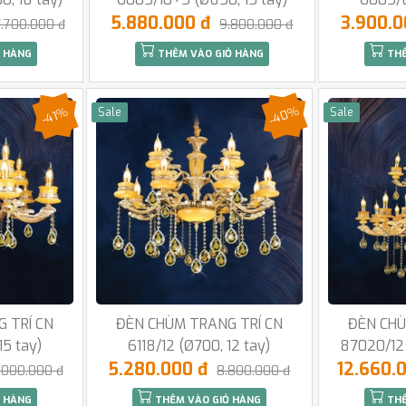
5.880.000 đ
3.900.
7.700.000 đ
9.800.000 đ
 HÀNG
THÊM VÀO GIỎ HÀNG
THÊ
-40%
-41%
Sale
Sale
 TRÍ CN
ĐÈN CHÙM TRANG TRÍ CN
ĐÈN CHÙ
15 tay)
6118/12 (Ø700, 12 tay)
87020/12+
5.280.000 đ
12.660.
.000.000 đ
8.800.000 đ
 HÀNG
THÊM VÀO GIỎ HÀNG
THÊ