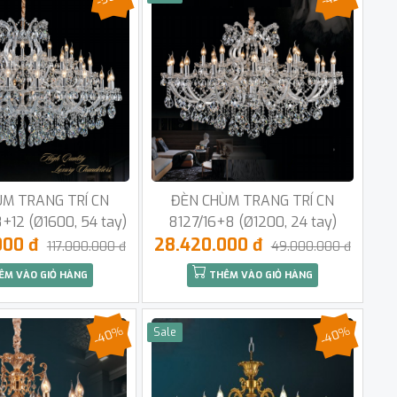
ÙM TRANG TRÍ CN
ĐÈN CHÙM TRANG TRÍ CN
+12 (Ø1600, 54 tay)
8127/16+8 (Ø1200, 24 tay)
000 đ
28.420.000 đ
117.000.000 đ
49.000.000 đ
ÊM VÀO GIỎ HÀNG
THÊM VÀO GIỎ HÀNG
-40%
-40%
Sale