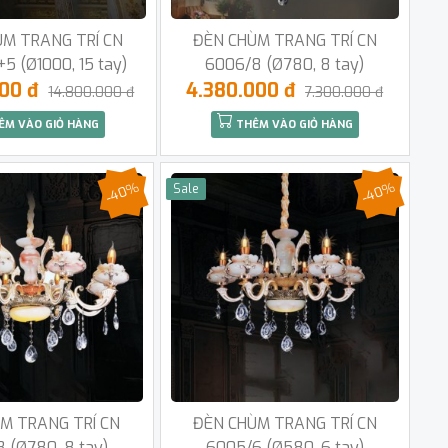
ÙM TRANG TRÍ CN
ĐÈN CHÙM TRANG TRÍ CN
5 (Ø1000, 15 tay)
6006/8 (Ø780, 8 tay)
000 đ
4.380.000 đ
14.800.000 đ
7.300.000 đ
ÊM VÀO GIỎ HÀNG
THÊM VÀO GIỎ HÀNG
-40%
-40%
Sale
M TRANG TRÍ CN
ĐÈN CHÙM TRANG TRÍ CN
 (Ø780, 8 tay)
6005/6 (Ø580, 6 tay)