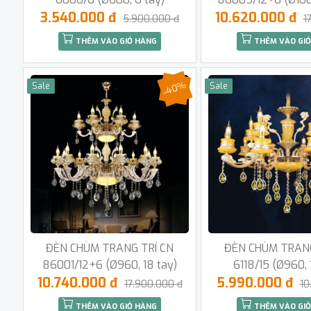
3.540.000 đ
10.620.000 đ
5.900.000 đ
1
THÊM VÀO GIỎ HÀNG
THÊM VÀO GIỎ
-40%
Sale
Sale
ĐÈN CHÙM TRANG TRÍ CN
ĐÈN CHÙM TRANG
86001/12+6 (Ø960, 18 tay)
6118/15 (Ø960, 
10.740.000 đ
5.990.000 đ
17.900.000 đ
10
THÊM VÀO GIỎ HÀNG
THÊM VÀO GIỎ