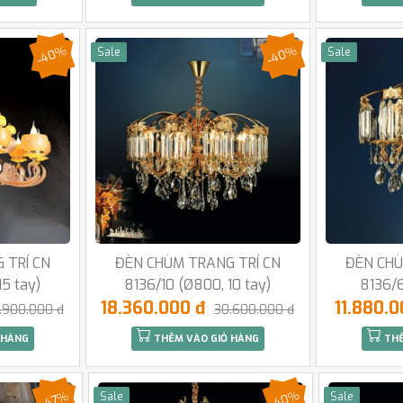
-40%
-40%
Sale
Sale
 TRÍ CN
ĐÈN CHÙM TRANG TRÍ CN
ĐÈN CHÙ
15 tay)
8136/10 (Ø800, 10 tay)
8136/6
18.360.000 đ
11.880.
.900.000 đ
30.600.000 đ
 HÀNG
THÊM VÀO GIỎ HÀNG
THÊ
-40%
-47%
Sale
Sale