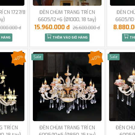
Í CN 1727/8
ĐÈN CHÙM TRANG TRÍ CN
ĐÈN CH
ay)
6605/12+6 (Ø1000, 18 tay)
6605/10+
15.960.000 đ
8.880.
.000.000 đ
26.600.000 đ
 HÀNG
THÊM VÀO GIỎ HÀNG
TH
-40%
-40%
Sale
Sale
 TRÍ CN
ĐÈN CHÙM TRANG TRÍ CN
ĐÈN CHÙ
, 18 tay)
6005/10+5 (Ø850, 15 tay)
6005/8