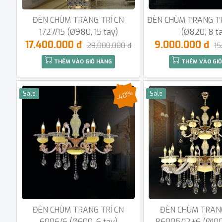
ĐÈN CHÙM TRANG TRÍ CN
ĐÈN CHÙM TRANG TR
1727/15 (Ø980, 15 tay)
(Ø820, 8 t
17.400.000 đ
9.000.000 đ
29.000.000 đ
15
THÊM VÀO GIỎ HÀNG
THÊM VÀO GIỎ
-40%
Sale
Sale
ĐÈN CHÙM TRANG TRÍ CN
ĐÈN CHÙM TRANG
6006/6 (Ø600, 6 tay)
86005/12+6 (Ø1000