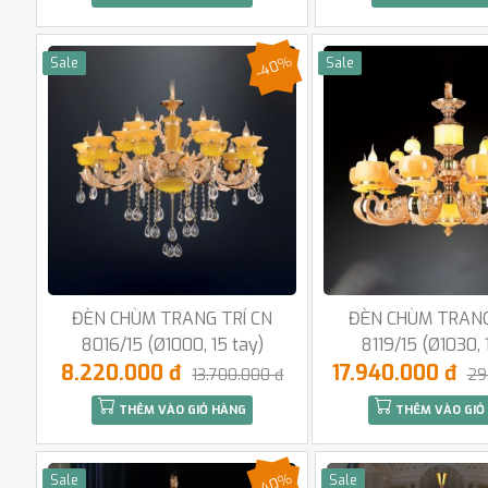
-40%
Sale
Sale
ĐÈN CHÙM TRANG TRÍ CN
ĐÈN CHÙM TRANG
8016/15 (Ø1000, 15 tay)
8119/15 (Ø1030, 
8.220.000 đ
17.940.000 đ
13.700.000 đ
29
THÊM VÀO GIỎ HÀNG
THÊM VÀO GIỎ
-40%
Sale
Sale