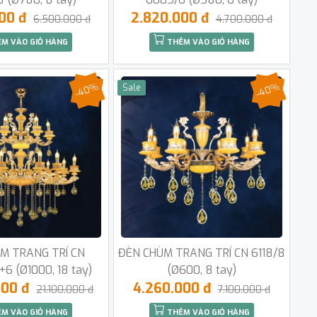
000 đ
2.820.000 đ
6.500.000 đ
4.700.000 đ
M VÀO GIỎ HÀNG
THÊM VÀO GIỎ HÀNG
-40%
-40%
Sale
M TRANG TRÍ CN
ĐÈN CHÙM TRANG TRÍ CN 6118/8
6 (Ø1000, 18 tay)
(Ø600, 8 tay)
000 đ
4.260.000 đ
21.100.000 đ
7.100.000 đ
M VÀO GIỎ HÀNG
THÊM VÀO GIỎ HÀNG