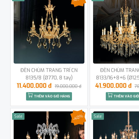
ĐÈN CHÙM TRANG TRÍ CN
ĐÈN CHÙM TRANG
8135/8 (Ø770, 8 tay)
8133/16+8+6 (Ø125
11.400.000 đ
41.900.000 đ
19.000.000 đ
7
THÊM VÀO GIỎ HÀNG
THÊM VÀO GIỎ
-40%
Sale
Sale