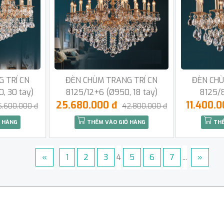
 TRÍ CN
ĐÈN CHÙM TRANG TRÍ CN
ĐÈN CHÙ
, 30 tay)
8125/12+6 (Ø950, 18 tay)
8125/8
25.680.000 đ
11.400.
6.600.000 đ
42.800.000 đ
 HÀNG
THÊM VÀO GIỎ HÀNG
THÊ
«
1
2
3
4
5
6
7
...
»