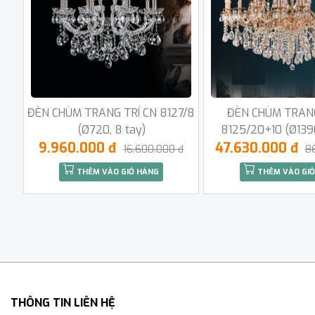
ĐÈN CHÙM TRANG TRÍ CN 8127/8
ĐÈN CHÙM TRANG
(Ø720, 8 tay)
8125/20+10 (Ø1390
9.960.000 đ
47.630.000 đ
16.600.000 đ
8
THÊM VÀO GIỎ HÀNG
THÊM VÀO GIỎ
THÔNG TIN LIÊN HỆ