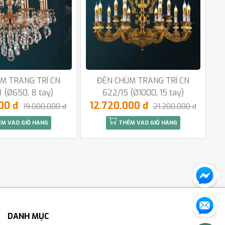
M TRANG TRÍ CN
ĐÈN CHÙM TRANG TRÍ CN
 (Ø650, 8 tay)
622/15 (Ø1000, 15 tay)
000 đ
12.720.000 đ
19.000.000 đ
21.200.000 đ
M VÀO GIỎ HÀNG
THÊM VÀO GIỎ HÀNG
DANH MỤC