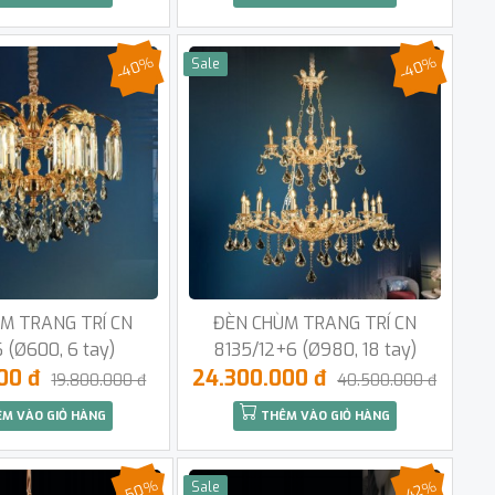
-40%
-40%
Sale
M TRANG TRÍ CN
ĐÈN CHÙM TRANG TRÍ CN
 (Ø600, 6 tay)
8135/12+6 (Ø980, 18 tay)
000 đ
24.300.000 đ
19.800.000 đ
40.500.000 đ
M VÀO GIỎ HÀNG
THÊM VÀO GIỎ HÀNG
-50%
-42%
Sale