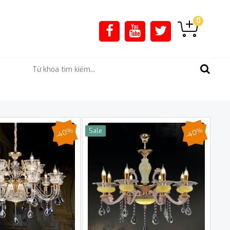
0
-40%
-40%
Sale