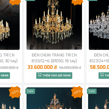
 TRÍ CN
ĐÈN CHÙM TRANG TRÍ CN
ĐÈN CH
0, 30 tay)
8133/12+6 (Ø1050, 18 tay)
8127/24+18
33.600.000 đ
58.500.
8.000.000 đ
56.000.000 đ
 HÀNG
THÊM VÀO GIỎ HÀNG
TH
-45%
-40%
Sale
Sale