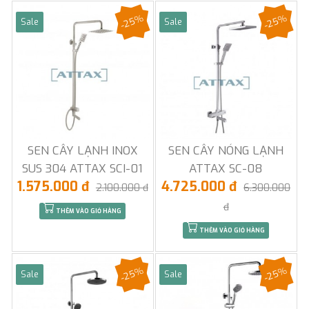
-25%
-25%
Sale
Sale
SEN CÂY LẠNH INOX
SEN CÂY NÓNG LẠNH
SUS 304 ATTAX SCI-01
ATTAX SC-08
1.575.000 đ
4.725.000 đ
2.100.000 đ
6.300.000
đ
THÊM VÀO GIỎ HÀNG
THÊM VÀO GIỎ HÀNG
-25%
-25%
Sale
Sale