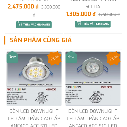
2.475.000 đ
SCI-04
3.300.000
1.305.000 đ
1.740.000 đ
đ
THÊM VÀO GIỎ HÀNG
THÊM VÀO GIỎ HÀNG
SẢN PHẨM CÙNG GIÁ
-50%
-50%
New
New
Sale
Sale
ĐÈN LED DOWNLIGHT
ĐÈN LED DOWNLIGHT
LED ÂM TRẦN CAO CẤP
LED ÂM TRẦN CAO CẤP
ANFACO AFC 511 LED
ANFACO AFC 510 LED