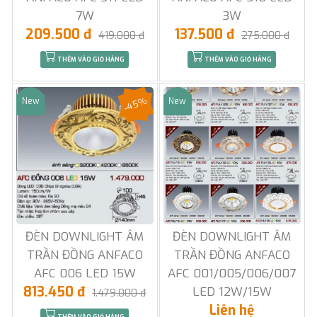
7W
3W
209.500 đ
137.500 đ
419.000 đ
275.000 đ
THÊM VÀO GIỎ HÀNG
THÊM VÀO GIỎ HÀNG
-45%
New
New
Sale
Sale
ĐÈN DOWNLIGHT ÂM
ĐÈN DOWNLIGHT ÂM
TRẦN ĐỒNG ANFACO
TRẦN ĐỒNG ANFACO
AFC 006 LED 15W
AFC 001/005/006/007
813.450 đ
LED 12W/15W
1.479.000 đ
Liên hệ
THÊM VÀO GIỎ HÀNG