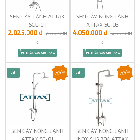
SEN CÂY LẠNH ATTAX
SEN CÂY NÓNG LẠNH
SCL-01
ATTAX SC-03
2.025.000 đ
4.050.000 đ
2.700.000
5.400.000
đ
đ
THÊM VÀO GIỎ HÀNG
THÊM VÀO GIỎ HÀNG
-25%
-25%
Sale
Sale
SEN CÂY NÓNG LẠNH
SEN CÂY NÓNG LẠNH
ATTAX SC-01
INOX SUS 304 ATTAX