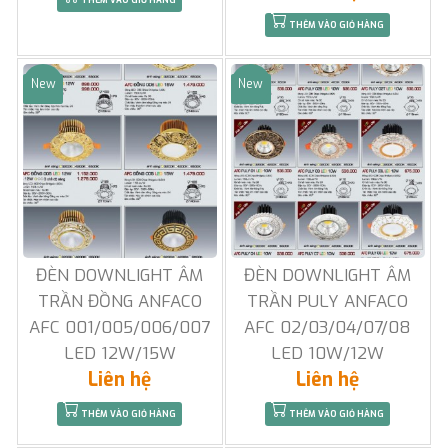
THÊM VÀO GIỎ HÀNG
New
New
Sale
Sale
ĐÈN DOWNLIGHT ÂM
ĐÈN DOWNLIGHT ÂM
TRẦN ĐỒNG ANFACO
TRẦN PULY ANFACO
AFC 001/005/006/007
AFC 02/03/04/07/08
LED 12W/15W
LED 10W/12W
Liên hệ
Liên hệ
THÊM VÀO GIỎ HÀNG
THÊM VÀO GIỎ HÀNG