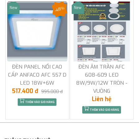
-48%
New
New
Sale
Sale
ĐÈN PANEL NỔI CAO
ĐÈN ÂM TRẦN AFC
CẤP ANFACO AFC 557 D
608-609 LED
LED 18W+6W
8W/9W/12W TRÒN -
517.400 đ
VUÔNG
995.000 đ
Liên hệ
THÊM VÀO GIỎ HÀNG
THÊM VÀO GIỎ HÀNG