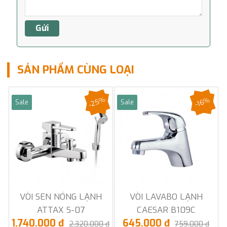
SẢN PHẨM CÙNG LOẠI
-25%
-16%
Sale
Sale
VÒI SEN NÓNG LẠNH
VÒI LAVABO LẠNH
ATTAX S-07
CAESAR B109C
1.740.000 đ
645.000 đ
2.320.000 đ
759.000 đ