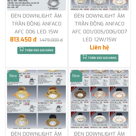
ĐÈN DOWNLIGHT ÂM
ĐÈN DOWNLIGHT ÂM
TRẦN ĐỒNG ANFACO
TRẦN ĐỒNG ANFACO
AFC 006 LED 15W
AFC 001/005/006/007
813.450 đ
LED 12W/15W
1.479.000 đ
Liên hệ
THÊM VÀO GIỎ HÀNG
THÊM VÀO GIỎ HÀNG
New
New
Sale
Sale
ĐÈN DOWNLIGHT ÂM
ĐÈN DOWNLIGHT ÂM