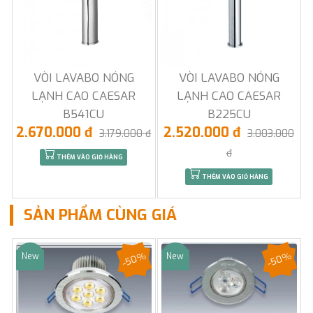
VÒI LAVABO NÓNG
VÒI LAVABO NÓNG
LẠNH CAO CAESAR
LẠNH CAO CAESAR
B541CU
B225CU
2.670.000 đ
2.520.000 đ
3.179.000 đ
3.003.000
đ
THÊM VÀO GIỎ HÀNG
THÊM VÀO GIỎ HÀNG
SẢN PHẨM CÙNG GIÁ
-50%
-50%
New
New
Sale
Sale