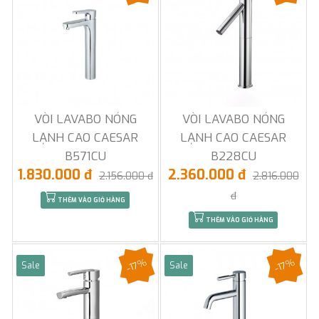
VÒI LAVABO NÓNG
VÒI LAVABO NÓNG
LẠNH CAO CAESAR
LẠNH CAO CAESAR
B571CU
B228CU
1.830.000 đ
2.360.000 đ
2.156.000 đ
2.816.000
đ
THÊM VÀO GIỎ HÀNG
THÊM VÀO GIỎ HÀNG
-17%
-17%
Sale
Sale