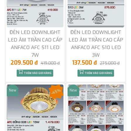
ĐÈN LED DOWNLIGHT
ĐÈN LED DOWNLIGHT
LED ÂM TRẦN CAO CẤP
LED ÂM TRẦN CAO CẤP
ANFACO AFC 511 LED
ANFACO AFC 510 LED
7W
3W
209.500 đ
137.500 đ
419.000 đ
275.000 đ
THÊM VÀO GIỎ HÀNG
THÊM VÀO GIỎ HÀNG
-45%
New
New
Sale
Sale