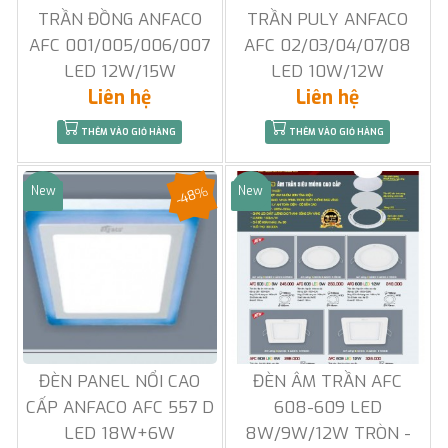
TRẦN ĐỒNG ANFACO
TRẦN PULY ANFACO
AFC 001/005/006/007
AFC 02/03/04/07/08
LED 12W/15W
LED 10W/12W
Liên hệ
Liên hệ
THÊM VÀO GIỎ HÀNG
THÊM VÀO GIỎ HÀNG
-48%
New
New
Sale
Sale
ĐÈN PANEL NỔI CAO
ĐÈN ÂM TRẦN AFC
CẤP ANFACO AFC 557 D
608-609 LED
LED 18W+6W
8W/9W/12W TRÒN -