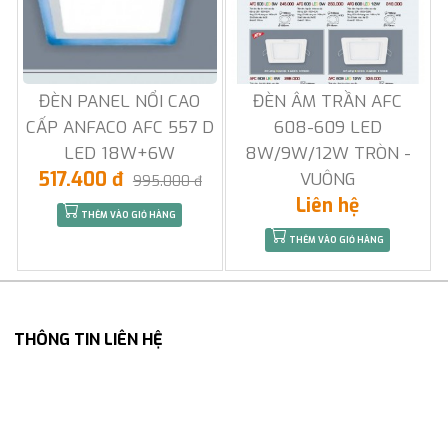
ĐÈN PANEL NỔI CAO
ĐÈN ÂM TRẦN AFC
CẤP ANFACO AFC 557 D
608-609 LED
LED 18W+6W
8W/9W/12W TRÒN -
517.400 đ
VUÔNG
995.000 đ
Liên hệ
THÊM VÀO GIỎ HÀNG
THÊM VÀO GIỎ HÀNG
THÔNG TIN LIÊN HỆ