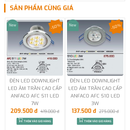
SẢN PHẨM CÙNG GIÁ
-50%
-50%
New
New
Sale
Sale
ĐÈN LED DOWNLIGHT
ĐÈN LED DOWNLIGHT
LED ÂM TRẦN CAO CẤP
LED ÂM TRẦN CAO CẤP
ANFACO AFC 511 LED
ANFACO AFC 510 LED
7W
3W
209.500 đ
137.500 đ
419.000 đ
275.000 đ
THÊM VÀO GIỎ HÀNG
THÊM VÀO GIỎ HÀNG