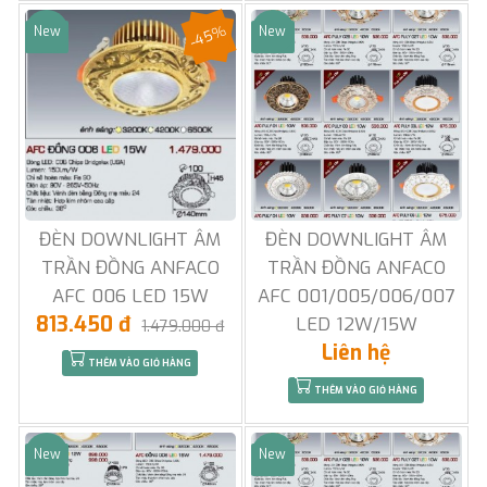
-45%
New
New
Sale
Sale
ĐÈN DOWNLIGHT ÂM
ĐÈN DOWNLIGHT ÂM
TRẦN ĐỒNG ANFACO
TRẦN ĐỒNG ANFACO
AFC 006 LED 15W
AFC 001/005/006/007
813.450 đ
LED 12W/15W
1.479.000 đ
Liên hệ
THÊM VÀO GIỎ HÀNG
THÊM VÀO GIỎ HÀNG
New
New
Sale
Sale