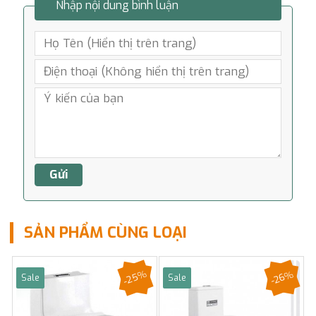
Nhập nội dung bình luận
SẢN PHẨM CÙNG LOẠI
-25%
-26%
Sale
Sale