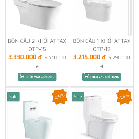
BỒN CẦU 2 KHỐI ATTAX
BỒN CẦU 1 KHỐI ATTAX
OTP-15
OTP-12
3.330.000 đ
3.215.000 đ
4.440.000
4.290.000
đ
đ
THÊM VÀO GIỎ HÀNG
THÊM VÀO GIỎ HÀNG
-25%
-26%
Sale
Sale