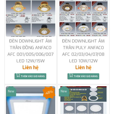
ĐÈN DOWNLIGHT ÂM
ĐÈN DOWNLIGHT ÂM
TRẦN ĐỒNG ANFACO
TRẦN PULY ANFACO
AFC 001/005/006/007
AFC 02/03/04/07/08
LED 12W/15W
LED 10W/12W
Liên hệ
Liên hệ
THÊM VÀO GIỎ HÀNG
THÊM VÀO GIỎ HÀNG
-48%
New
New
Sale
Sale