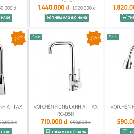
1.440.000 đ
1.820.
150.000 đ
1.920.000 đ
 HÀNG
THÊM VÀO GIỎ HÀNG
THÊ
-25%
-26%
Sale
Sale
ẠNH ATTAX
VÒI CHÉN NÓNG LẠNH ATTAX
VÒI CHÉN
RC-05N
710.000 đ
590.0
300.000 đ
950.000 đ
 HÀNG
THÊM VÀO GIỎ HÀNG
THÊ