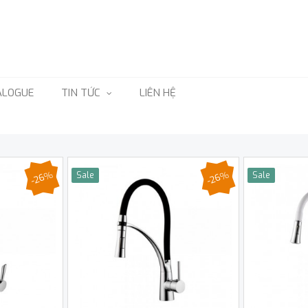
ALOGUE
TIN TỨC
LIÊN HỆ
-26%
-26%
Sale
Sale