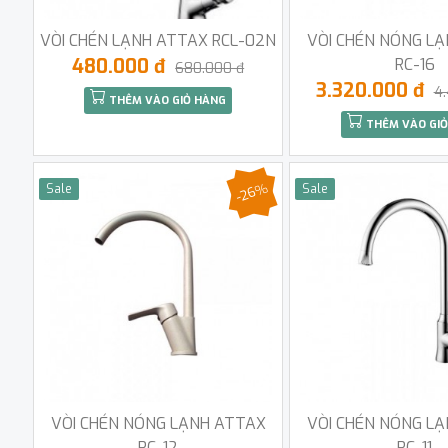
VÒI CHÉN LẠNH ATTAX RCL-02N
VÒI CHÉN NÓNG L
480.000 đ
RC-16
680.000 đ
3.320.000 đ
4
THÊM VÀO GIỎ HÀNG
THÊM VÀO GIỎ
-26%
Sale
Sale
VÒI CHÉN NÓNG LẠNH ATTAX
VÒI CHÉN NÓNG L
RC-12
RC-11