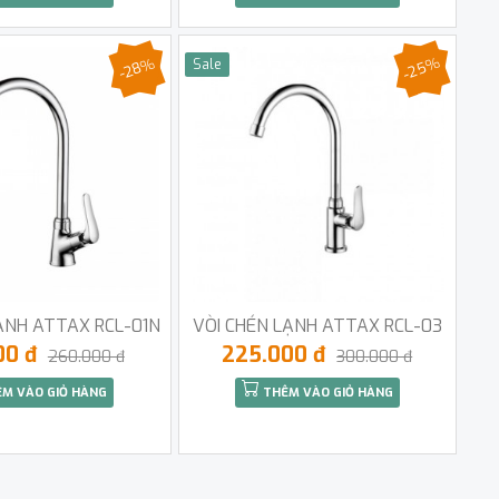
-25%
-28%
Sale
ẠNH ATTAX RCL-01N
VÒI CHÉN LẠNH ATTAX RCL-03
00 đ
225.000 đ
260.000 đ
300.000 đ
M VÀO GIỎ HÀNG
THÊM VÀO GIỎ HÀNG