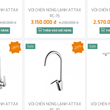
ẠNH ATTAX
VÒI CHÉN NÓNG LẠNH ATTAX
VÒI CHÉN
RC-15
3.150.000 đ
2.570.
.430.000 đ
4.230.000 đ
 HÀNG
THÊM VÀO GIỎ HÀNG
TH
-25%
-26%
Sale
Sale
ẠNH ATTAX
VÒI CHÉN NÓNG LẠNH ATTAX
VÒI CHÉN
RC-10