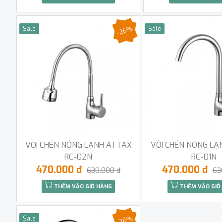
-26%
Sale
Sale
VÒI CHÉN NÓNG LẠNH ATTAX
VÒI CHÉN NÓNG LẠ
RC-02N
RC-01N
470.000 đ
470.000 đ
630.000 đ
63
THÊM VÀO GIỎ HÀNG
THÊM VÀO GIỎ
-26%
Sale