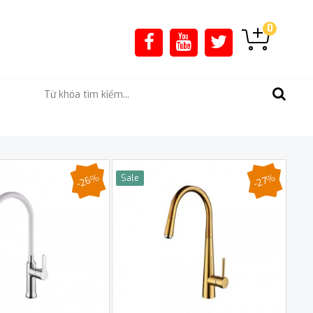
0
-26%
-27%
Sale