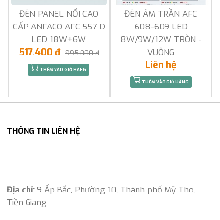
ĐÈN PANEL NỔI CAO
ĐÈN ÂM TRẦN AFC
CẤP ANFACO AFC 557 D
608-609 LED
LED 18W+6W
8W/9W/12W TRÒN -
517.400 đ
VUÔNG
995.000 đ
Liên hệ
THÊM VÀO GIỎ HÀNG
THÊM VÀO GIỎ HÀNG
THÔNG TIN LIÊN HỆ
Địa chỉ:
9 Ấp Bắc, Phường 10, Thành phố Mỹ Tho,
Tiền Giang