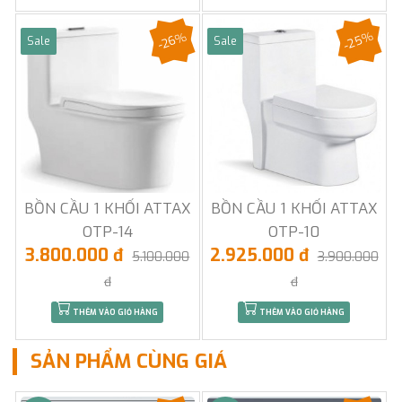
-25%
-26%
Sale
Sale
BỒN CẦU 1 KHỐI ATTAX
BỒN CẦU 1 KHỐI ATTAX
OTP-14
OTP-10
3.800.000 đ
2.925.000 đ
5.100.000
3.900.000
đ
đ
THÊM VÀO GIỎ HÀNG
THÊM VÀO GIỎ HÀNG
SẢN PHẨM CÙNG GIÁ