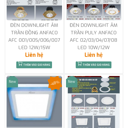
ĐÈN DOWNLIGHT ÂM
ĐÈN DOWNLIGHT ÂM
TRẦN ĐỒNG ANFACO
TRẦN PULY ANFACO
AFC 001/005/006/007
AFC 02/03/04/07/08
LED 12W/15W
LED 10W/12W
Liên hệ
Liên hệ
THÊM VÀO GIỎ HÀNG
THÊM VÀO GIỎ HÀNG
-48%
New
New
Sale
Sale