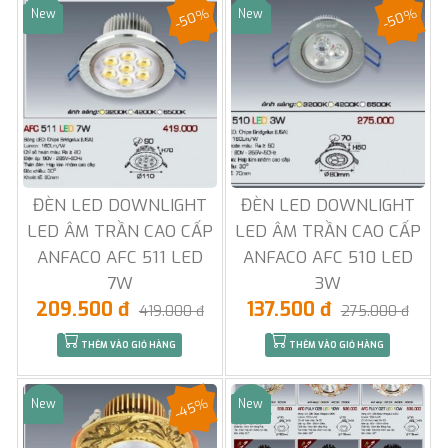
-50%
-50%
New
New
Sale
Sale
ĐÈN LED DOWNLIGHT
ĐÈN LED DOWNLIGHT
LED ÂM TRẦN CAO CẤP
LED ÂM TRẦN CAO CẤP
ANFACO AFC 511 LED
ANFACO AFC 510 LED
7W
3W
209.500 đ
137.500 đ
419.000 đ
275.000 đ
THÊM VÀO GIỎ HÀNG
THÊM VÀO GIỎ HÀNG
-45%
New
New
Sale
Sale