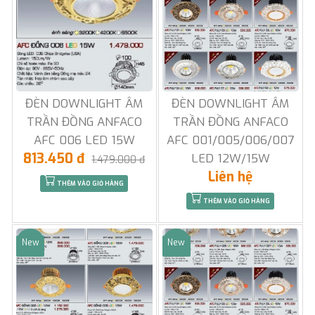
ĐÈN DOWNLIGHT ÂM
ĐÈN DOWNLIGHT ÂM
TRẦN ĐỒNG ANFACO
TRẦN ĐỒNG ANFACO
AFC 006 LED 15W
AFC 001/005/006/007
813.450 đ
LED 12W/15W
1.479.000 đ
Liên hệ
THÊM VÀO GIỎ HÀNG
THÊM VÀO GIỎ HÀNG
New
New
Sale
Sale