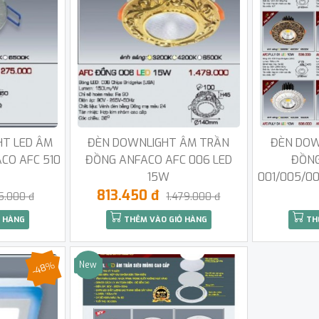
HT LED ÂM
ĐÈN DOWNLIGHT ÂM TRẦN
ĐÈN DOW
CO AFC 510
ĐỒNG ANFACO AFC 006 LED
ĐỒNG
15W
001/005/0
813.450 đ
5.000 đ
1.479.000 đ
 HÀNG
THÊM VÀO GIỎ HÀNG
TH
-48%
New
Sale