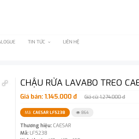
ALOGUE
TIN TỨC
LIÊN HỆ
CHẬU RỬA LAVABO TREO CA
Giá bán: 1.145.000 đ
Giá cũ: 1.274.000 đ
Mã:
CAESAR LF5238
864
Thương hiệu:
CAESAR
Mã:
LF5238