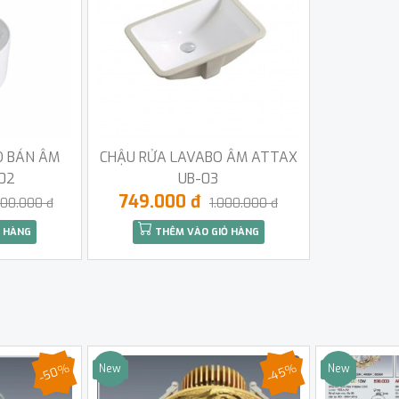
O BÁN ÂM
CHẬU RỬA LAVABO ÂM ATTAX
02
UB-03
749.000 đ
500.000 đ
1.000.000 đ
 HÀNG
THÊM VÀO GIỎ HÀNG
-50%
-45%
New
New
Sale
Sale