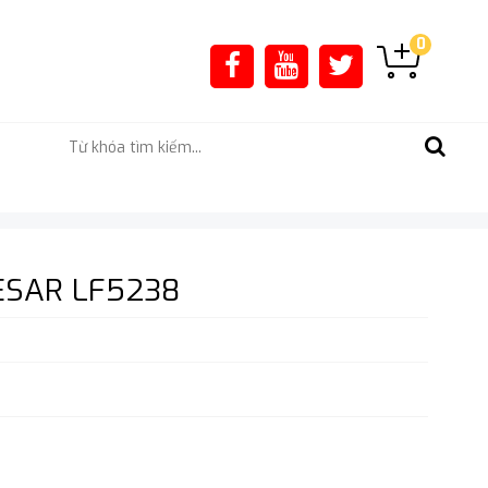
0
ESAR LF5238