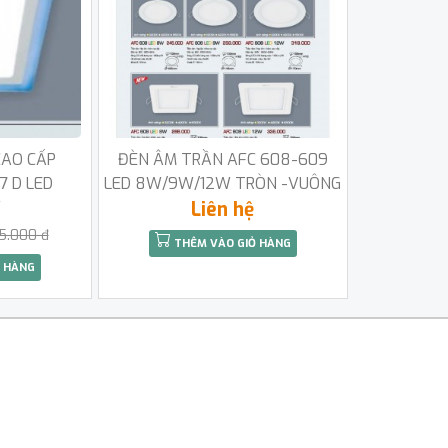
CAO CẤP
ĐÈN ÂM TRẦN AFC 608-609
7 D LED
LED 8W/9W/12W TRÒN -VUÔNG
W
Liên hệ
5.000 đ
THÊM VÀO GIỎ HÀNG
 HÀNG