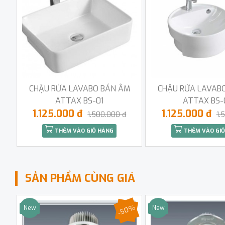
CHẬU RỬA LAVABO BÁN ÂM
CHẬU RỬA LAVAB
ATTAX BS-01
ATTAX BS-
1.125.000 đ
1.125.000 đ
1.500.000 đ
1.
THÊM VÀO GIỎ HÀNG
THÊM VÀO GIỎ
SẢN PHẨM CÙNG GIÁ
-50%
New
New
Sale
Sale