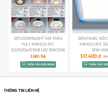
ĐÈN DOWNLIGHT ÂM TRẦN
ĐÈN PANEL NỔI 
PULY ANFACO AFC
ANFACO AFC 55
02/03/04/07/08 LED 10W/12W
18W+6
Liên hệ
517.400 đ
99
THÊM VÀO GIỎ HÀNG
THÊM VÀO GIỎ
THÔNG TIN LIÊN HỆ