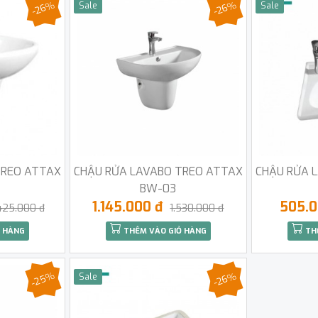
-26%
-26%
Sale
Sale
TREO ATTAX
CHẬU RỬA LAVABO TREO ATTAX
CHẬU RỬA 
BW-03
1.145.000 đ
505.
425.000 đ
1.530.000 đ
 HÀNG
THÊM VÀO GIỎ HÀNG
TH
-25%
-26%
Sale