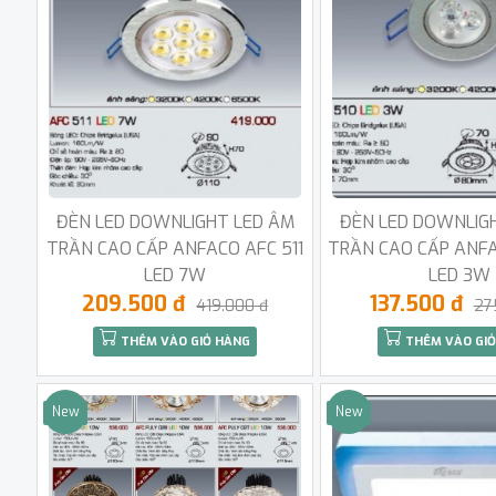
ĐÈN LED DOWNLIGHT LED ÂM
ĐÈN LED DOWNLIG
TRẦN CAO CẤP ANFACO AFC 511
TRẦN CAO CẤP ANFA
LED 7W
LED 3W
209.500 đ
137.500 đ
419.000 đ
27
THÊM VÀO GIỎ HÀNG
THÊM VÀO GIỎ
New
New
Sale
Sale