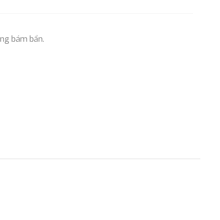
hống bám bẩn.