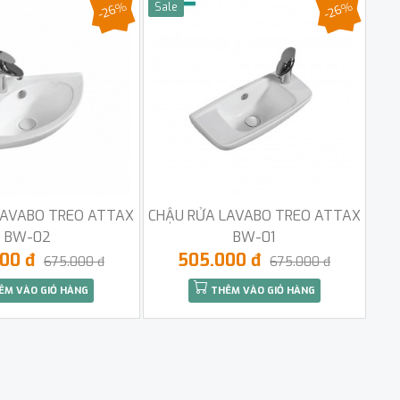
-26%
-26%
Sale
LAVABO TREO ATTAX
CHẬU RỬA LAVABO TREO ATTAX
BW-02
BW-01
000 đ
505.000 đ
675.000 đ
675.000 đ
ÊM VÀO GIỎ HÀNG
THÊM VÀO GIỎ HÀNG