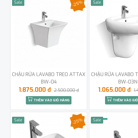
-25%
Sale
Sale
CHẬU RỬA LAVABO TREO ATTAX
CHẬU RỬA LAVABO 
BW-04
BW-03N
1.875.000 đ
1.065.000 đ
2.500.000 đ
1.
THÊM VÀO GIỎ HÀNG
THÊM VÀO GIỎ
-25%
Sale
Sale