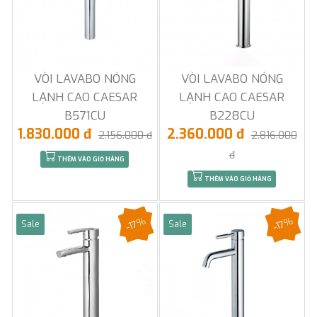
VÒI LAVABO NÓNG
VÒI LAVABO NÓNG
LẠNH CAO CAESAR
LẠNH CAO CAESAR
B571CU
B228CU
1.830.000 đ
2.360.000 đ
2.156.000 đ
2.816.000
đ
THÊM VÀO GIỎ HÀNG
THÊM VÀO GIỎ HÀNG
-17%
-17%
Sale
Sale