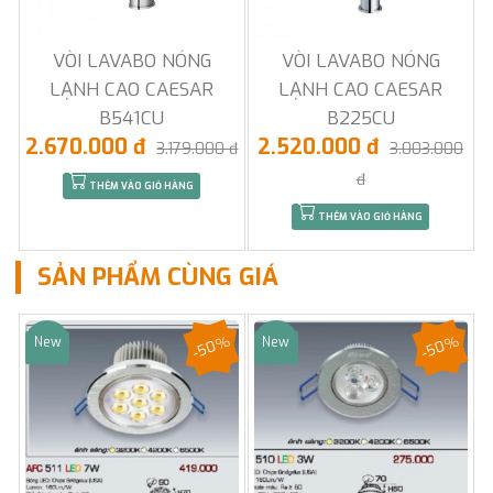
VÒI LAVABO NÓNG
VÒI LAVABO NÓNG
LẠNH CAO CAESAR
LẠNH CAO CAESAR
B541CU
B225CU
2.670.000 đ
2.520.000 đ
3.179.000 đ
3.003.000
đ
THÊM VÀO GIỎ HÀNG
THÊM VÀO GIỎ HÀNG
SẢN PHẨM CÙNG GIÁ
-50%
-50%
New
New
Sale
Sale