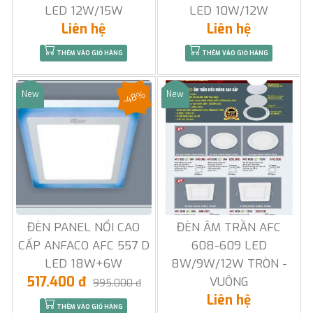
LED 12W/15W
LED 10W/12W
Liên hệ
Liên hệ
THÊM VÀO GIỎ HÀNG
THÊM VÀO GIỎ HÀNG
-48%
New
New
Sale
Sale
ĐÈN PANEL NỔI CAO
ĐÈN ÂM TRẦN AFC
CẤP ANFACO AFC 557 D
608-609 LED
LED 18W+6W
8W/9W/12W TRÒN -
517.400 đ
VUÔNG
995.000 đ
Liên hệ
THÊM VÀO GIỎ HÀNG