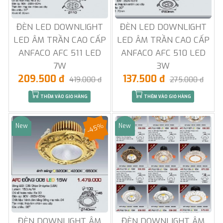
ĐÈN LED DOWNLIGHT
ĐÈN LED DOWNLIGHT
LED ÂM TRẦN CAO CẤP
LED ÂM TRẦN CAO CẤP
ANFACO AFC 511 LED
ANFACO AFC 510 LED
7W
3W
209.500 đ
137.500 đ
419.000 đ
275.000 đ
THÊM VÀO GIỎ HÀNG
THÊM VÀO GIỎ HÀNG
-45%
New
New
Sale
Sale
ĐÈN DOWNLIGHT ÂM
ĐÈN DOWNLIGHT ÂM