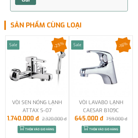
SẢN PHẨM CÙNG LOẠI
-25%
-16%
Sale
Sale
VÒI SEN NÓNG LẠNH
VÒI LAVABO LẠNH
ATTAX S-07
CAESAR B109C
1.740.000 đ
645.000 đ
2.320.000 đ
759.000 đ
THÊM VÀO GIỎ HÀNG
THÊM VÀO GIỎ HÀNG