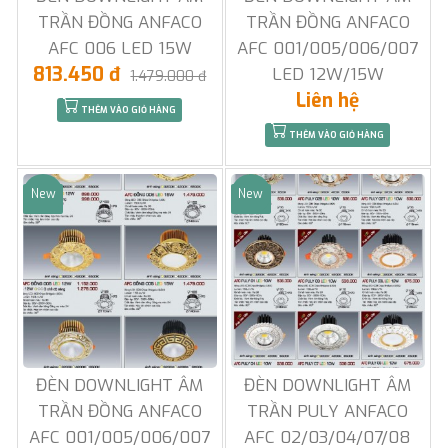
TRẦN ĐỒNG ANFACO
TRẦN ĐỒNG ANFACO
AFC 006 LED 15W
AFC 001/005/006/007
813.450 đ
LED 12W/15W
1.479.000 đ
Liên hệ
THÊM VÀO GIỎ HÀNG
THÊM VÀO GIỎ HÀNG
New
New
Sale
Sale
ĐÈN DOWNLIGHT ÂM
ĐÈN DOWNLIGHT ÂM
TRẦN ĐỒNG ANFACO
TRẦN PULY ANFACO
AFC 001/005/006/007
AFC 02/03/04/07/08