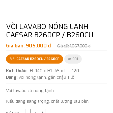
VÒI LAVABO NÓNG LẠNH
CAESAR B260CP / B260CU
Giá bán: 905.000 đ
Giá cũ: 1.067.000 đ
Mã:
CAESAR B260CU / B260CP
901
Kích thước:
H=140 x H1=45 x L = 120
Dạng:
vòi nóng lạnh, gắn chậu 1 lỗ
Vòi lavabo cả nóng lạnh
Kiểu dáng sang trọng, chất lượng lâu bền.