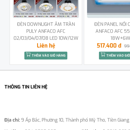
ĐÈN DOWNLIGHT ÂM TRẦN
ĐÈN PANEL NỔI 
PULY ANFACO AFC
ANFACO AFC 55
02/03/04/07/08 LED 10W/12W
18W+6
Liên hệ
517.400 đ
99
THÊM VÀO GIỎ HÀNG
THÊM VÀO GIỎ
THÔNG TIN LIÊN HỆ
Địa chỉ:
9 Ấp Bắc, Phường 10, Thành phố Mỹ Tho, Tiền Giang