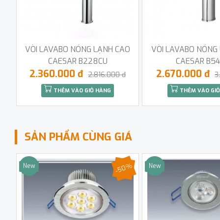
VÒI LAVABO NÓNG LẠNH CAO
VÒI LAVABO NÓNG
CAESAR B228CU
CAESAR B54
2.360.000 đ
2.670.000 đ
2.816.000 đ
3
THÊM VÀO GIỎ HÀNG
THÊM VÀO GIỎ
SẢN PHẨM CÙNG GIÁ
-50%
New
New
Sale
Sale