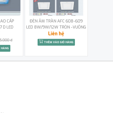
CAO CẤP
ĐÈN ÂM TRẦN AFC 608-609
7 D LED
LED 8W/9W/12W TRÒN -VUÔNG
W
Liên hệ
5.000 đ
THÊM VÀO GIỎ HÀNG
 HÀNG