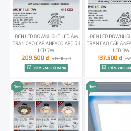
ĐÈN LED DOWNLIGHT LED ÂM
ĐÈN LED DOWNLIG
TRẦN CAO CẤP ANFACO AFC 511
TRẦN CAO CẤP ANFA
LED 7W
LED 3W
209.500 đ
137.500 đ
419.000 đ
27
THÊM VÀO GIỎ HÀNG
THÊM VÀO GIỎ
New
New
Sale
Sale