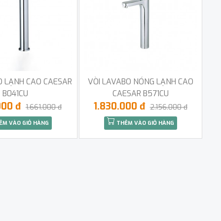
O LẠNH CAO CAESAR
VÒI LAVABO NÓNG LẠNH CAO
B041CU
CAESAR B571CU
000 đ
1.830.000 đ
1.661.000 đ
2.156.000 đ
ÊM VÀO GIỎ HÀNG
THÊM VÀO GIỎ HÀNG