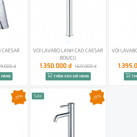
H CAESAR
VÒI LAVABO LẠNH CAO CAESAR
VÒI LAVAB
B061CU
1.350.000 đ
1.395.
9.000 đ
1.617.000 đ
 HÀNG
THÊM VÀO GIỎ HÀNG
TH
-17%
-17%
Sale