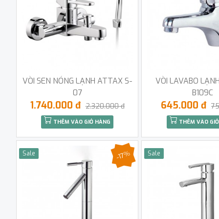
VÒI SEN NÓNG LẠNH ATTAX S-
VÒI LAVABO LẠN
07
B109C
1.740.000 đ
645.000 đ
2.320.000 đ
75
THÊM VÀO GIỎ HÀNG
THÊM VÀO GIỎ
-17%
Sale
Sale