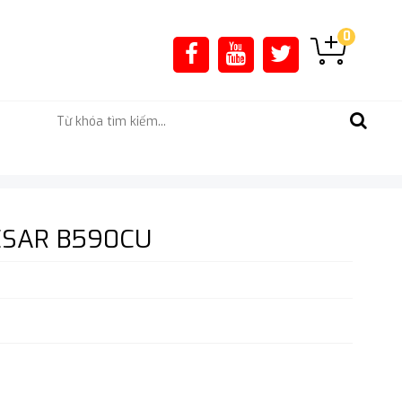
0
ESAR B590CU