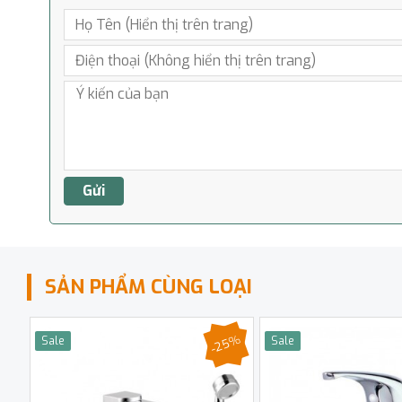
SẢN PHẨM CÙNG LOẠI
-25%
Sale
Sale