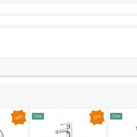
-16%
-17%
Sale
Sale