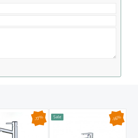
-16%
-17%
Sale