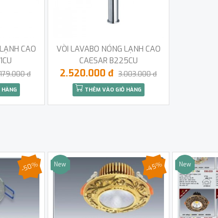
 LẠNH CAO
VÒI LAVABO NÓNG LẠNH CAO
1CU
CAESAR B225CU
2.520.000 đ
.179.000 đ
3.003.000 đ
 HÀNG
THÊM VÀO GIỎ HÀNG
-50%
-45%
New
New
Sale
Sale