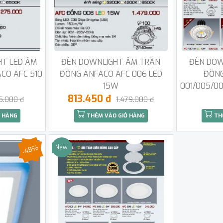
HT LED ÂM
ĐÈN DOWNLIGHT ÂM TRẦN
ĐÈN DOW
CO AFC 510
ĐỒNG ANFACO AFC 006 LED
ĐỒNG
15W
001/005/0
813.450 đ
5.000 đ
1.479.000 đ
 HÀNG
THÊM VÀO GIỎ HÀNG
TH
-48%
New
Sale