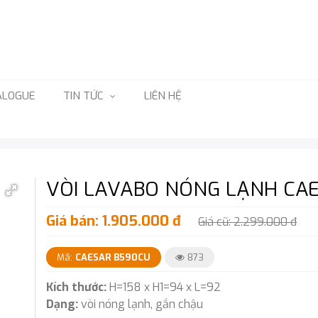
ALOGUE
TIN TỨC
LIÊN HỆ
VÒI LAVABO NÓNG LẠNH CA
Giá bán: 1.905.000 đ
Giá cũ: 2.299.000 đ
Mã:
CAESAR B590CU
873
Kích thước:
H=158 x H1=94 x L=92
Dạng:
vòi nóng lạnh, gắn chậu