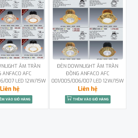
NLIGHT ÂM TRẦN
ĐÈN DOWNLIGHT ÂM TRẦN
 ANFACO AFC
ĐỒNG ANFACO AFC
06/007 LED 12W/15W
001/005/006/007 LED 12W/15W
Liên hệ
Liên hệ
ÊM VÀO GIỎ HÀNG
THÊM VÀO GIỎ HÀNG