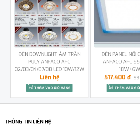
ĐÈN DOWNLIGHT ÂM TRẦN
ĐÈN PANEL NỔI 
PULY ANFACO AFC
ANFACO AFC 55
02/03/04/07/08 LED 10W/12W
18W+6
Liên hệ
517.400 đ
99
THÊM VÀO GIỎ HÀNG
THÊM VÀO GIỎ
THÔNG TIN LIÊN HỆ