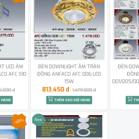
HT LED ÂM
ĐÈN DOWNLIGHT ÂM TRẦN
ĐÈN DOW
CO AFC 510
ĐỒNG ANFACO AFC 006 LED
ĐỒNG
15W
001/005/0
813.450 đ
5.000 đ
1.479.000 đ
 HÀNG
THÊM VÀO GIỎ HÀNG
TH
-48%
New
Sale