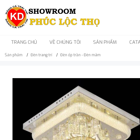
TRANG CHỦ
VỀ CHÚNG TÔI
SẢN PHẨM
CAT
Sản phẩm
Đèn trang trí
Đèn ốp trần - Đèn mâm