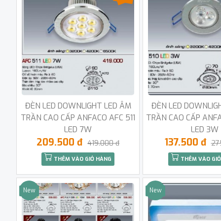
ĐÈN LED DOWNLIGHT LED ÂM
ĐÈN LED DOWNLIG
TRẦN CAO CẤP ANFACO AFC 511
TRẦN CAO CẤP ANFA
LED 7W
LED 3W
209.500 đ
137.500 đ
419.000 đ
27
THÊM VÀO GIỎ HÀNG
THÊM VÀO GIỎ
New
New
Sale
Sale