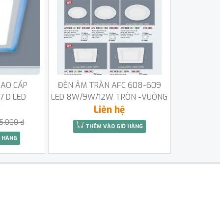
CAO CẤP
ĐÈN ÂM TRẦN AFC 608-609
7 D LED
LED 8W/9W/12W TRÒN -VUÔNG
W
Liên hệ
5.000 đ
THÊM VÀO GIỎ HÀNG
 HÀNG