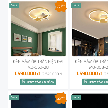
-38%
Sale
Sale
ĐÈN MÂM ỐP TRẦN HIỆN ĐẠI
ĐÈN MÂM ỐP TRẦN
MO-959-20
MO-958-
1.590.000 đ
1.590.000 đ
2.540.000 đ
2.
THÊM VÀO GIỎ HÀNG
THÊM VÀO GIỎ
-42%
Sale
Sale