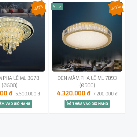
-40%
-40%
Sale
 PHA LÊ ML 3678
ĐÈN MÂM PHA LÊ ML 7093
(Ø600)
(Ø500)
000 đ
4.320.000 đ
5.500.000 đ
7.200.000 đ
ÊM VÀO GIỎ HÀNG
THÊM VÀO GIỎ HÀNG