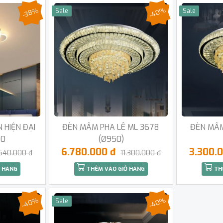
-40%
-38%
Sale
Sale
 HIỆN ĐẠI
ĐÈN MÂM PHA LÊ ML 3678
ĐÈN MÂM
20
(Ø950)
6.780.000 đ
3.300.
540.000 đ
11.300.000 đ
 HÀNG
THÊM VÀO GIỎ HÀNG
TH
-40%
-40%
Sale