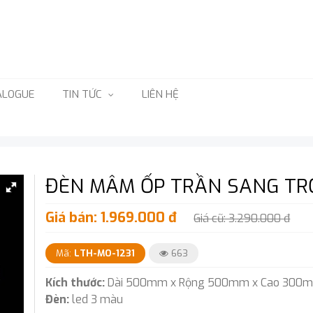
ALOGUE
TIN TỨC
LIÊN HỆ
ĐÈN MÂM ỐP TRẦN SANG TRỌ
Giá bán: 1.969.000 đ
Giá cũ: 3.290.000 đ
Mã:
LTH-MO-1231
663
Kích thước:
Dài 500mm x Rộng 500mm x Cao 300
Đèn:
led 3 màu