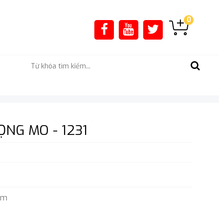
0
NG MO - 1231
mm