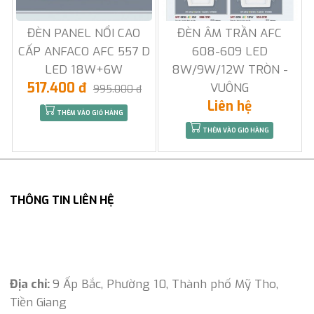
ĐÈN PANEL NỔI CAO
ĐÈN ÂM TRẦN AFC
CẤP ANFACO AFC 557 D
608-609 LED
LED 18W+6W
8W/9W/12W TRÒN -
517.400 đ
VUÔNG
995.000 đ
Liên hệ
THÊM VÀO GIỎ HÀNG
THÊM VÀO GIỎ HÀNG
THÔNG TIN LIÊN HỆ
Địa chỉ:
9 Ấp Bắc, Phường 10, Thành phố Mỹ Tho,
Tiền Giang