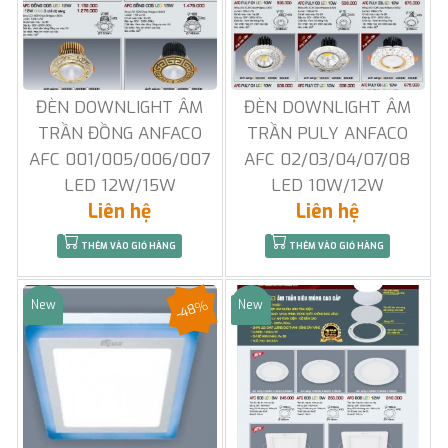
ĐÈN DOWNLIGHT ÂM
ĐÈN DOWNLIGHT ÂM
TRẦN ĐỒNG ANFACO
TRẦN PULY ANFACO
AFC 001/005/006/007
AFC 02/03/04/07/08
LED 12W/15W
LED 10W/12W
Liên hệ
Liên hệ
THÊM VÀO GIỎ HÀNG
THÊM VÀO GIỎ HÀNG
-48%
New
New
Sale
Sale