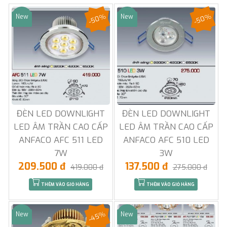
-50%
-50%
New
New
Sale
Sale
ĐÈN LED DOWNLIGHT
ĐÈN LED DOWNLIGHT
LED ÂM TRẦN CAO CẤP
LED ÂM TRẦN CAO CẤP
ANFACO AFC 511 LED
ANFACO AFC 510 LED
7W
3W
209.500 đ
137.500 đ
419.000 đ
275.000 đ
THÊM VÀO GIỎ HÀNG
THÊM VÀO GIỎ HÀNG
-45%
New
New
Sale
Sale