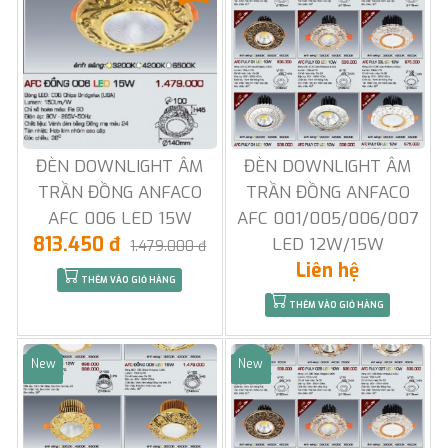
ĐÈN DOWNLIGHT ÂM
ĐÈN DOWNLIGHT ÂM
TRẦN ĐỒNG ANFACO
TRẦN ĐỒNG ANFACO
AFC 006 LED 15W
AFC 001/005/006/007
813.450 đ
LED 12W/15W
1.479.000 đ
Liên hệ
THÊM VÀO GIỎ HÀNG
THÊM VÀO GIỎ HÀNG
New
New
Sale
Sale