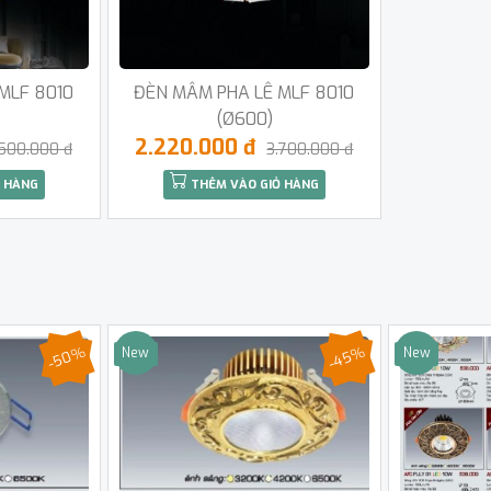
MLF 8010
ĐÈN MÂM PHA LÊ MLF 8010
(Ø600)
2.220.000 đ
500.000 đ
3.700.000 đ
 HÀNG
THÊM VÀO GIỎ HÀNG
-50%
-45%
New
New
Sale
Sale