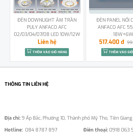
ĐÈN DOWNLIGHT ÂM TRẦN
ĐÈN PANEL NỔI 
PULY ANFACO AFC
ANFACO AFC 55
02/03/04/07/08 LED 10W/12W
18W+6
Liên hệ
517.400 đ
99
THÊM VÀO GIỎ HÀNG
THÊM VÀO GIỎ
THÔNG TIN LIÊN HỆ
Địa chỉ:
9 Ấp Bắc, Phường 10, Thành phố Mỹ Tho, Tiền Giang
Hotline:
084 8787 897
Điên thoại:
0918 063 