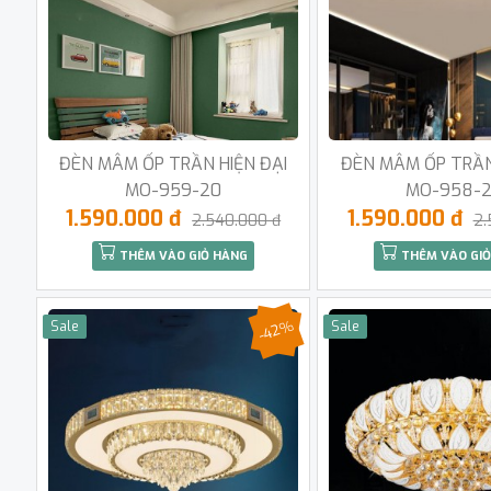
ĐÈN MÂM ỐP TRẦN HIỆN ĐẠI
ĐÈN MÂM ỐP TRẦN
MO-959-20
MO-958-
1.590.000 đ
1.590.000 đ
2.540.000 đ
2.
THÊM VÀO GIỎ HÀNG
THÊM VÀO GIỎ
-42%
Sale
Sale