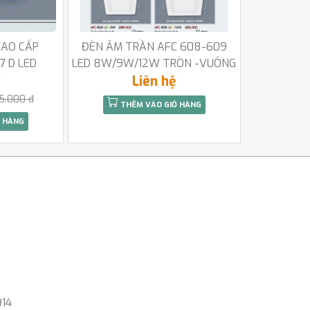
CAO CẤP
ĐÈN ÂM TRẦN AFC 608-609
7 D LED
LED 8W/9W/12W TRÒN -VUÔNG
W
Liên hệ
5.000 đ
THÊM VÀO GIỎ HÀNG
 HÀNG
914