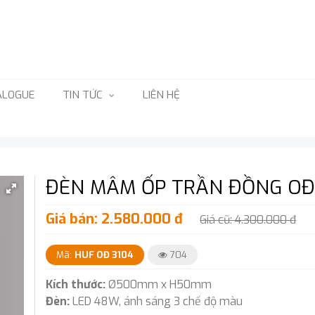
ALOGUE
TIN TỨC
LIÊN HỆ
ĐÈN MÂM ỐP TRẦN ĐỒNG OĐ
Giá bán: 2.580.000 đ
Giá cũ: 4.300.000 đ
Mã:
HUF OĐ 3104
704
Kích thước:
Ø500mm x H50mm
Đèn:
LED 48W, ánh sáng 3 chế độ màu