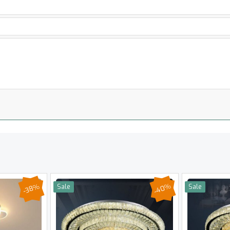
-40%
-38%
Sale
Sale