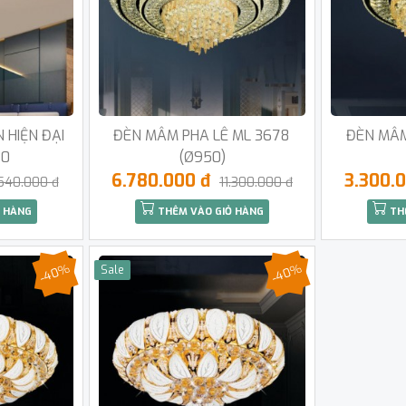
 HIỆN ĐẠI
ĐÈN MÂM PHA LÊ ML 3678
ĐÈN MÂM
20
(Ø950)
6.780.000 đ
3.300.
540.000 đ
11.300.000 đ
 HÀNG
THÊM VÀO GIỎ HÀNG
TH
-40%
-40%
Sale