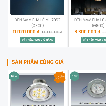
ĐÈN MÂM PHA LÊ ML 7092
ĐÈN MÂM PHA LÊ 
(Ø800)
(Ø800)
11.020.000 đ
3.300.000 đ
19.000.000 đ
5.
THÊM VÀO GIỎ HÀNG
THÊM VÀO GIỎ
SẢN PHẨM CÙNG GIÁ
-50%
New
New
Sale
Sale