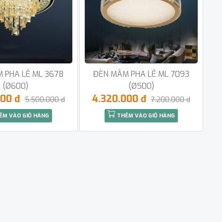
 PHA LÊ ML 3678
ĐÈN MÂM PHA LÊ ML 7093
(Ø600)
(Ø500)
000 đ
4.320.000 đ
5.500.000 đ
7.200.000 đ
ÊM VÀO GIỎ HÀNG
THÊM VÀO GIỎ HÀNG