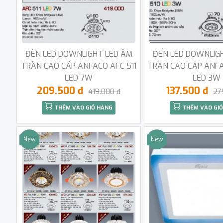
ĐÈN LED DOWNLIGHT LED ÂM
ĐÈN LED DOWNLIG
TRẦN CAO CẤP ANFACO AFC 511
TRẦN CAO CẤP ANFA
LED 7W
LED 3W
209.500 đ
137.500 đ
419.000 đ
27
THÊM VÀO GIỎ HÀNG
THÊM VÀO GIỎ
New
New
Sale
Sale