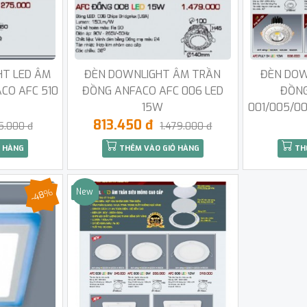
HT LED ÂM
ĐÈN DOWNLIGHT ÂM TRẦN
ĐÈN DOW
CO AFC 510
ĐỒNG ANFACO AFC 006 LED
ĐỒNG
15W
001/005/0
813.450 đ
5.000 đ
1.479.000 đ
 HÀNG
THÊM VÀO GIỎ HÀNG
TH
-48%
New
Sale